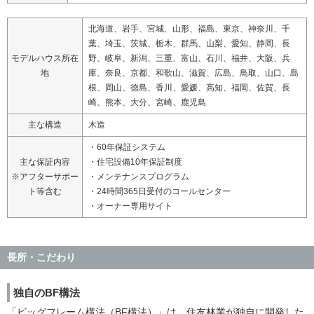
北海道、岩手、宮城、山形、福島、東京、神奈川、千
葉、埼玉、茨城、栃木、群馬、山梨、愛知、静岡、長
モデルハウス所在
野、岐阜、新潟、三重、富山、石川、福井、大阪、兵
地
庫、奈良、京都、和歌山、滋賀、広島、鳥取、山口、島
根、岡山、徳島、香川、愛媛、高知、福岡、佐賀、長
崎、熊本、大分、宮崎、鹿児島
主な構造
木造
・60年保証システム
主な保証内容
・住宅設備10年保証制度
※アフターサポー
・メンテナンスプログラム
ト等含む
・24時間365日受付のコールセンター
・オーナー専用サイト
長所・こだわり
独自のBF構法
「ビッグフレーム構法（BF構法）」は、住友林業が独自に開発した