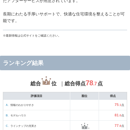
たアフターサービスが用意されています。
長期にわたる手厚いサポートで、快適な住宅環境を整えることが可
能です。
※最新情報は公式サイトをご確認ください。
ランキング結果
78
総合
位
総合得点
点
.7
評価項目
順位
得点
75
A.
情報のわかりやすさ
.1
点
81
B.
モデルハウス
.0
点
77
C.
ラインナップの充実さ
.8
点