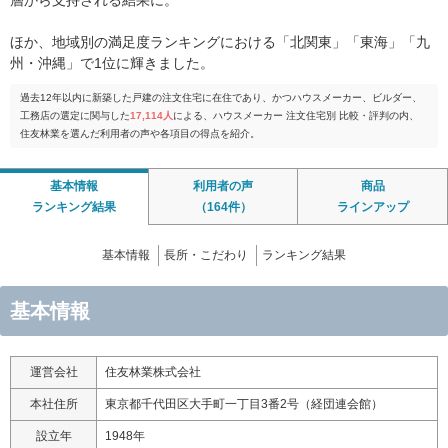
層から支持される結果に。
ほか、地域別の満足度ランキングにおける「北関東」「東海」「九
州・沖縄」で1位に輝きました。
過去12年以内に新築した戸建の注文住宅に在住であり、かつハウスメーカー、ビルダー、
工務店の選定に関与した
17,114人
による、ハウスメーカー 注文住宅別 比較・評判の内、
住友林業を選んだ利用者の声や各項目の得点を紹介。
基本情報
利用者の声
商品
ランキング結果
（164件）
ラインアップ
基本情報
長所・こだわり
ランキング結果
基本情報
運営会社
住友林業株式会社
本社住所
東京都千代田区大手町一丁目3番2号（経団連会館）
設立年
1948年