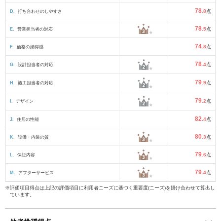
78
D.
打ち合わせのしやすさ
.8
点
78
E.
営業担当者の対応
.5
点
74
F.
価格の納得感
.8
点
78
G.
設計担当者の対応
.4
点
79
H.
施工担当者の対応
.9
点
79
I.
デザイン
.2
点
82
J.
住居の性能
.4
点
80
K.
設備・内装の質
.3
点
79
L.
保証内容
.6
点
79
M.
アフターサービス
.4
点
※評価項目得点は上記の評価項目に利用者ニーズに基づく重要度(ニーズ)を掛け合わせて算出し
ています。