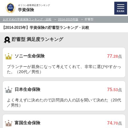
オリコン顧客満足度ランキング
学資保険
おすすめの学資保険ランキング・比較
2014-2015年版
貯蓄型
【2014-2015年】学資保険の貯蓄型ランキング・比較
貯蓄型 満足度ランキング
ソニー生命保険
77
.28
点
プランナーが親身になって考えてくれて、非常に選びやすかっ
た。（20代／男性）
日本生命保険
75
.53
点
よく考えずに決めたので訪問員の人の話を聞いて決めた（20代
／男性）
富国生命保険
74
.70
点