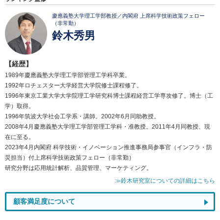
慶應義塾大学理工学部教授／内閣府 上席科学技術政策フェロー
（非常勤）
鈴木秀男
【経歴】
1989年慶應義塾大学理工学部管理工学科卒業。
1992年ロチェスター大学経営大学院修士課程修了。
1996年東京工業大学大学院理工学研究科博士課程経営工学専攻修了。博士（工
学）取得。
1996年筑波大学社会工学系・講師。2002年6月同助教授。
2008年4月慶應義塾大学理工学部管理工学科・准教授。2011年4月同教授、現
在に至る。
2023年4月内閣府 科学技術・イノベーション推進事務局参事官（インフラ・防
災担当）付上席科学技術政策フェロー（非常勤）
研究分野は応用統計解析、品質管理、マーケティング。
≫鈴木研究室についての詳細はこちら
顧客満足度について