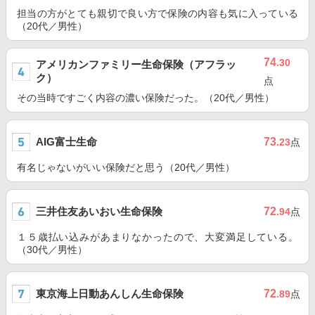
担当の方がとても親切で良い方で保険の内容も気に入っている
（20代／男性）
74
.30
アメリカンファミリー生命保険（アフラッ
ク）
点
その当時ですごく内容の濃い保険だった。（20代／男性）
AIG富士生命
73
.23
点
有名じゃないがいい保険だと思う（20代／男性）
三井住友あいおい生命保険
72
.94
点
１５歳払い込みがあまりなかったので、大変満足している。
（30代／男性）
東京海上日動あんしん生命保険
72
.89
点