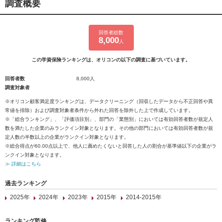
調査概要
回答者総数
8,000
人
この学資保険ランキングは、オリコンの以下の調査に基づいています。
回答者数
8,000人
調査対象者
※オリコン顧客満足度ランキングは、データクリーニング（回収したデータから不正回答や異
常値を排除）および調査対象者条件から外れた回答を除外した上で作成しています。
※「総合ランキング」、「評価項目別」、部門の「業態別」においては有効回答者数が規定人
数を満たした企業のみランクイン対象となります。その他の部門においては有効回答者数が規
定人数の半数以上の企業がランクイン対象となります。
※総合得点が60.00点以上で、他人に薦めたくないと回答した人の割合が基準値以下の企業がラ
ンクイン対象となります。
≫ 詳細はこちら
過去ランキング
2025年
2024年
2023年
2015年
2014-2015年
ランキング監修