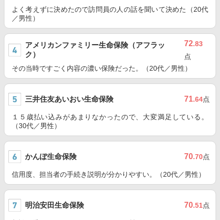
よく考えずに決めたので訪問員の人の話を聞いて決めた（20代
／男性）
72
.83
アメリカンファミリー生命保険（アフラッ
ク）
点
その当時ですごく内容の濃い保険だった。（20代／男性）
三井住友あいおい生命保険
71
.64
点
１５歳払い込みがあまりなかったので、大変満足している。
（30代／男性）
かんぽ生命保険
70
.70
点
信用度、担当者の手続き説明が分かりやすい。（20代／男性）
明治安田生命保険
70
.51
点