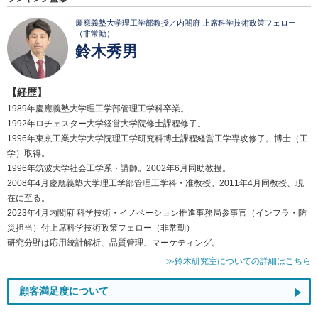
慶應義塾大学理工学部教授／内閣府 上席科学技術政策フェロー
（非常勤）
鈴木秀男
【経歴】
1989年慶應義塾大学理工学部管理工学科卒業。
1992年ロチェスター大学経営大学院修士課程修了。
1996年東京工業大学大学院理工学研究科博士課程経営工学専攻修了。博士（工
学）取得。
1996年筑波大学社会工学系・講師。2002年6月同助教授。
2008年4月慶應義塾大学理工学部管理工学科・准教授。2011年4月同教授、現
在に至る。
2023年4月内閣府 科学技術・イノベーション推進事務局参事官（インフラ・防
災担当）付上席科学技術政策フェロー（非常勤）
研究分野は応用統計解析、品質管理、マーケティング。
≫鈴木研究室についての詳細はこちら
顧客満足度について