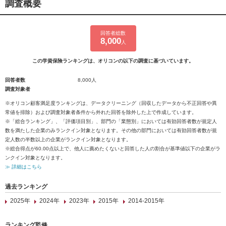
調査概要
回答者総数
8,000
人
この学資保険ランキングは、オリコンの以下の調査に基づいています。
回答者数
8,000人
調査対象者
※オリコン顧客満足度ランキングは、データクリーニング（回収したデータから不正回答や異
常値を排除）および調査対象者条件から外れた回答を除外した上で作成しています。
※「総合ランキング」、「評価項目別」、部門の「業態別」においては有効回答者数が規定人
数を満たした企業のみランクイン対象となります。その他の部門においては有効回答者数が規
定人数の半数以上の企業がランクイン対象となります。
※総合得点が60.00点以上で、他人に薦めたくないと回答した人の割合が基準値以下の企業がラ
ンクイン対象となります。
≫ 詳細はこちら
過去ランキング
2025年
2024年
2023年
2015年
2014-2015年
ランキング監修