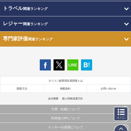
トラベル
関連ランキング
レジャー
関連ランキング
専門家評価
関連ランキング
オリコン顧客満足度調査とは
調査方法
掲載規約
お問い合わせ
会社概要
個人情報保護方針
引用・転載について
もくじ
利用者の声について
当サイトで公開されている情報（文字、写真、イラスト、画像データ等）及びこれらの配置・
編集および構造などについての著作権は株式会社oricon MEに帰属しております。
クッキーの使用について
当サイトに掲載している内容はすべてサービスの利用者が提出された見解・感想です。
これらの情報を権利者の許可なく無断転載・複製などの二次利用を行うことは固く禁じており