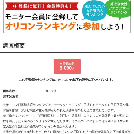
調査概要
回答者総数
8,000
人
この学資保険ランキングは、オリコンの以下の調査に基づいています。
回答者数
8,000人
調査対象者
※オリコン顧客満足度ランキングは、データクリーニング（回収したデータから不正回答や異
常値を排除）および調査対象者条件から外れた回答を除外した上で作成しています。
※「総合ランキング」、「評価項目別」、部門の「業態別」においては有効回答者数が規定人
数を満たした企業のみランクイン対象となります。その他の部門においては有効回答者数が規
定人数の半数以上の企業がランクイン対象となります。
※総合得点が60.00点以上で、他人に薦めたくないと回答した人の割合が基準値以下の企業がラ