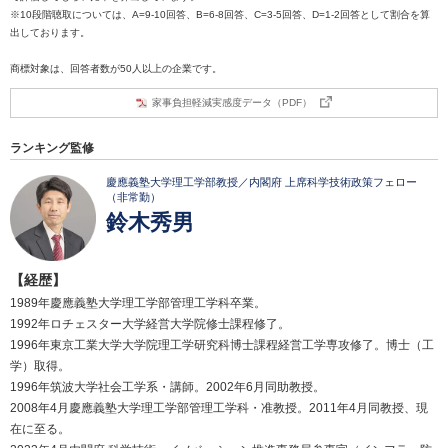
※10段階聴取については、A=9-10回答、B=6-8回答、C=3-5回答、D=1-2回答として割合を算
出しております。
商標対象は、回答者数が50人以上の企業です。
家事負担軽減実感度データ（PDF）
ランキング監修
慶應義塾大学理工学部教授／内閣府 上席科学技術政策フェロー
（非常勤）
鈴木秀男
【経歴】
1989年慶應義塾大学理工学部管理工学科卒業。
1992年ロチェスター大学経営大学院修士課程修了。
1996年東京工業大学大学院理工学研究科博士課程経営工学専攻修了。博士（工
学）取得。
1996年筑波大学社会工学系・講師。2002年6月同助教授。
2008年4月慶應義塾大学理工学部管理工学科・准教授。2011年4月同教授、現
在に至る。