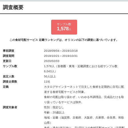
調査概要
サンプル数
1,578
人
この食材宅配サービス 近畿ランキングは、オリコンの以下の調査に基づいています。
事前調査
2018/09/04～2019/10/18
調査期間
2019/10/21～2019/10/31
更新日
2020/02/03
サンプル数
1,578人（首都圏・東海・近畿調査における総サンプル数
6,043人）
規定人数
50人以上
調査企業数
11社
定義
カタログやインターネットで注文した食材を定期的に自宅に配
達する食材宅配サービスが対象。
食材の宅配は取り扱わず、いわゆる半調理品、完成品だけを取
り扱っているサービスは除外。
調査対象者
性別：指定なし
年齢：20歳以上
地域：近畿（滋賀県、京都府、大阪府、兵庫県、奈良県、和歌
山県）
条件：過去1年以内に、月1回以上の食材宅配サービス（定期配