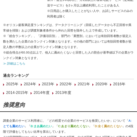
送サービス）を2ヶ月以上継続利用したことがある人
※日用品しか購入したことがない人や、お試しサービスのみの
利用者は除く
※オリコン顧客満足度ランキングは、データクリーニング（回収したデータから不正回答や異
常値を排除）および調査対象者条件から外れた回答を除外した上で作成しています。
※「総合ランキング」、「評価項目別」、部門の「業態別」においては有効回答者数が規定人
数を満たした企業のみランクイン対象となります。その他の部門においては有効回答者数が規
定人数の半数以上の企業がランクイン対象となります。
※総合得点が60.00点以上で、他人に薦めたくないと回答した人の割合が基準値以下の企業がラ
ンクイン対象となります。
≫ 詳細はこちら
過去ランキング
2025年
2024年
2023年
2022年
2021年
2020年
2016年
2014-2015年
2014年度
2013年度
推奨意向
調査企業のサービス利用者に、「どの程度その企業のサービスを推奨したいか」について「
A:
とても薦めたい
」「
B:まあ薦めたい
」「
C:あまり薦めたくない
」「
D:全く薦めたくない
」の4段
階で評価をしてもらい比率を算出しています。