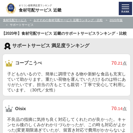
オリコン顧客満足度ランキング
食材宅配サービス 近畿
食材宅配サービス
おすすめの食材宅配サービス 近畿ランキング・比較
2020年版
サポートサービス
【2020年】食材宅配サービス 近畿のサポートサービスランキング・比較
サポートサービス 満足度ランキング
コープこうべ
70
.21
点
子どもがいるので、簡単に調理できる物や新鮮な食品も充実し
ていて助かります。重たい荷物を運んでいただけるのは特にあ
りがたいです。担当の方もとても親切・丁寧で安心して利用し
ています。（30代／女性）
70
Oisix
.14
点
不良品の指摘に気持ち良く対応してくれたのが良かった。キャ
ンセル後のしくみがわかりづらかったが、この時も対応がよか
った(変更期限過ぎていたが、留置き対応で費用がかからないよ