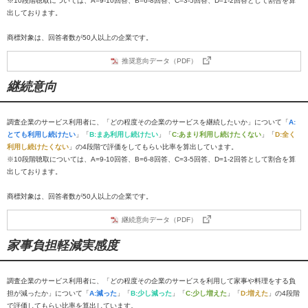
※10段階聴取については、A=9-10回答、B=6-8回答、C=3-5回答、D=1-2回答として割合を算
出しております。
商標対象は、回答者数が50人以上の企業です。
推奨意向データ（PDF）
継続意向
調査企業のサービス利用者に、「どの程度その企業のサービスを継続したいか」について「
A:
とても利用し続けたい
」「
B:まあ利用し続けたい
」「
C:あまり利用し続けたくない
」「
D:全く
利用し続けたくない
」の4段階で評価をしてもらい比率を算出しています。
※10段階聴取については、A=9-10回答、B=6-8回答、C=3-5回答、D=1-2回答として割合を算
出しております。
商標対象は、回答者数が50人以上の企業です。
継続意向データ（PDF）
家事負担軽減実感度
調査企業のサービス利用者に、「どの程度その企業のサービスを利用して家事や料理をする負
担が減ったか」について「
A:減った
」「
B:少し減った
」「
C:少し増えた
」「
D:増えた
」の4段階
で評価してもらい比率を算出しています。