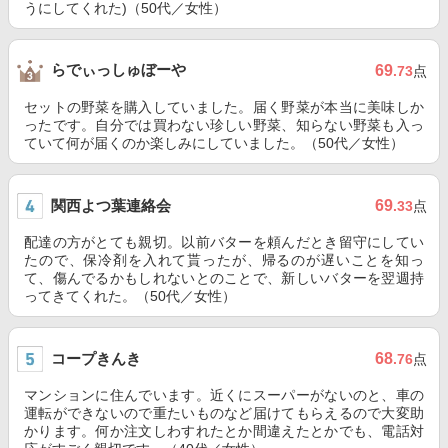
うにしてくれた)（50代／女性）
らでぃっしゅぼーや
69
.73
点
セットの野菜を購入していました。届く野菜が本当に美味しか
ったです。自分では買わない珍しい野菜、知らない野菜も入っ
ていて何が届くのか楽しみにしていました。（50代／女性）
関西よつ葉連絡会
69
.33
点
配達の方がとても親切。以前バターを頼んだとき留守にしてい
たので、保冷剤を入れて貰ったが、帰るのが遅いことを知っ
て、傷んでるかもしれないとのことで、新しいバターを翌週持
ってきてくれた。（50代／女性）
コープきんき
68
.76
点
マンションに住んでいます。近くにスーパーがないのと、車の
運転ができないので重たいものなど届けてもらえるので大変助
かります。何か注文しわすれたとか間違えたとかでも、電話対