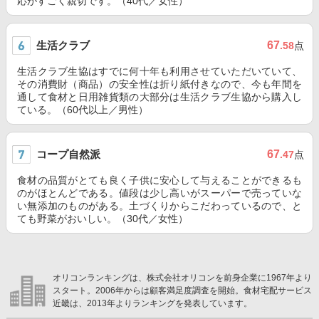
応がすごく親切です。（40代／女性）
生活クラブ
67
.58
点
生活クラブ生協はすでに何十年も利用させていただいていて、
その消費財（商品）の安全性は折り紙付きなので、今も年間を
通して食材と日用雑貨類の大部分は生活クラブ生協から購入し
ている。（60代以上／男性）
コープ自然派
67
.47
点
食材の品質がとても良く子供に安心して与えることができるも
のがほとんどである。値段は少し高いがスーパーで売っていな
い無添加のものがある。土づくりからこだわっているので、と
ても野菜がおいしい。（30代／女性）
オリコンランキングは、株式会社オリコンを前身企業に1967年より
スタート。2006年からは顧客満足度調査を開始。食材宅配サービス
近畿は、2013年よりランキングを発表しています。