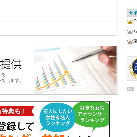
サ
O
PR