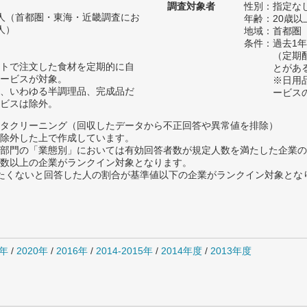
調査対象者
性別：指定な
67人（首都圏・東海・近畿調査にお
年齢：20歳以
人）
地域：首都圏
条件：過去1
（定期
トで注文した食材を定期的に自
とがあ
ービスが対象。
※日用
、いわゆる半調理品、完成品だ
ービス
ビスは除外。
タクリーニング（回収したデータから不正回答や異常値を排除）
除外した上で作成しています。
部門の「業態別」においては有効回答者数が規定人数を満たした企業の
数以上の企業がランクイン対象となります。
薦めたくないと回答した人の割合が基準値以下の企業がランクイン対象とな
1年
/
2020年
/
2016年
/
2014-2015年
/
2014年度
/
2013年度