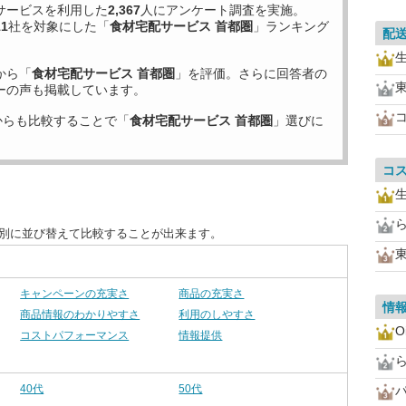
サービスを利用した
2,367
人にアンケート調査を実施。
11
社を対象にした「
食材宅配サービス 首都圏
」ランキング
配
から「
食材宅配サービス 首都圏
」を評価。さらに回答者の
ーの声も掲載しています。
からも比較することで「
食材宅配サービス 首都圏
」選びに
コ
目別に並び替えて比較することが出来ます。
キャンペーンの充実さ
商品の充実さ
情
商品情報のわかりやすさ
利用のしやすさ
O
コストパフォーマンス
情報提供
40代
50代