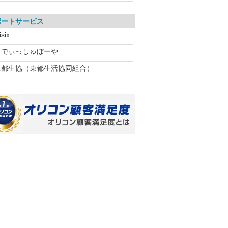
ポートサービス
isix
らでぃっしゅぼーや
東都生協（東都生活協同組合）