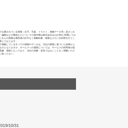
で公開されている情報（文字、写真、イラスト、画像データ等）及びこれ
・編集および構造などについての著作権は株式会社oricon MEに帰属してお
これらの情報を権利者の許可なく無断転載・複製などの二次利用を行うこ
禁じております。
で掲載しているすべての情報やデータは、当社の調査に基づいた結果から
ものとなりますが、サービスへの感想については、サービスの利用者が提
見解・感想となっており、当社の見解・意見ではないことをご理解いただ
ご覧ください。
019/10/31