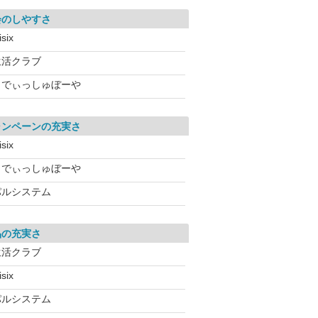
会のしやすさ
isix
生活クラブ
らでぃっしゅぼーや
ャンペーンの充実さ
isix
らでぃっしゅぼーや
パルシステム
品の充実さ
生活クラブ
isix
パルシステム