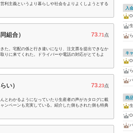
。営利主義というより暮らしや社会をよりよくしようとする
入
O
73
協同組合）
.71
点
できた。宅配の係と行き違いになり、注文票を提出できなか
キ
を取りに来てくれた。ドライバーや電話の対応がとてもよ
O
73
みらい）
.23
点
商
ちんとわかるようになっていたり生産者の声がカタログに載
キャンペーンも充実している。紹介した側もされた側も特典
O