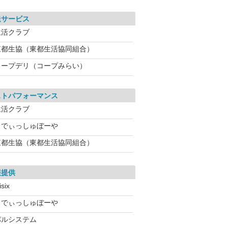
送サービス
生活クラブ
東都生協（東都生活協同組合）
コープデリ（コープみらい）
ストパフォーマンス
生活クラブ
らでぃっしゅぼーや
東都生協（東都生活協同組合）
報提供
isix
らでぃっしゅぼーや
パルシステム