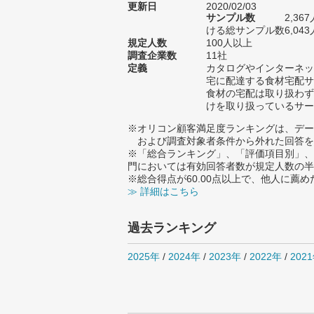
更新日
2020/02/03
サンプル数
2,3
ける総サンプル数6,043
規定人数
100人以上
調査企業数
11社
定義
カタログやインターネッ
宅に配達する食材宅配サ
食材の宅配は取り扱わず
けを取り扱っているサー
※オリコン顧客満足度ランキングは、デー
および調査対象者条件から外れた回答を
※「総合ランキング」、「評価項目別」、
門においては有効回答者数が規定人数の半
※総合得点が60.00点以上で、他人に
≫ 詳細はこちら
過去ランキング
2025年
/
2024年
/
2023年
/
2022年
/
202