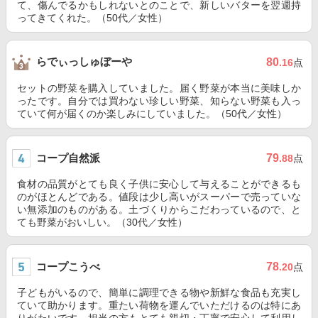
て、傷んでるかもしれないとのことで、新しいバターを翌週持
ってきてくれた。（50代／女性）
らでぃっしゅぼーや
80
.16
点
セットの野菜を購入していました。届く野菜が本当に美味しか
ったです。自分では買わない珍しい野菜、知らない野菜も入っ
ていて何が届くのか楽しみにしていました。（50代／女性）
コープ自然派
79
.88
点
食材の品質がとても良く子供に安心して与えることができるも
のがほとんどである。値段は少し高いがスーパーで売っていな
い無添加のものがある。土づくりからこだわっているので、と
ても野菜がおいしい。（30代／女性）
コープこうべ
78
.20
点
子どもがいるので、簡単に調理できる物や新鮮な食品も充実し
ていて助かります。重たい荷物を運んでいただけるのは特にあ