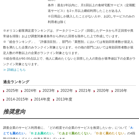
条件：過去1年以内に、月1回以上の食材宅配サービス（定期配
送サービス）を2ヶ月以上継続利用したことがある人
※日用品しか購入したことがない人や、お試しサービスのみの
利用者は除く
※オリコン顧客満足度ランキングは、データクリーニング（回収したデータから不正回答や異
常値を排除）および調査対象者条件から外れた回答を除外した上で作成しています。
※「総合ランキング」、「評価項目別」、部門の「業態別」においては有効回答者数が規定人
数を満たした企業のみランクイン対象となります。その他の部門においては有効回答者数が規
定人数の半数以上の企業がランクイン対象となります。
※総合得点が60.00点以上で、他人に薦めたくないと回答した人の割合が基準値以下の企業がラ
ンクイン対象となります。
≫ 詳細はこちら
過去ランキング
2025年
2024年
2023年
2022年
2021年
2020年
2016年
2014-2015年
2014年度
2013年度
推奨意向
調査企業のサービス利用者に、「どの程度その企業のサービスを推奨したいか」について「
A:
とても薦めたい
」「
B:まあ薦めたい
」「
C:あまり薦めたくない
」「
D:全く薦めたくない
」の4段
階で評価をしてもらい比率を算出しています。