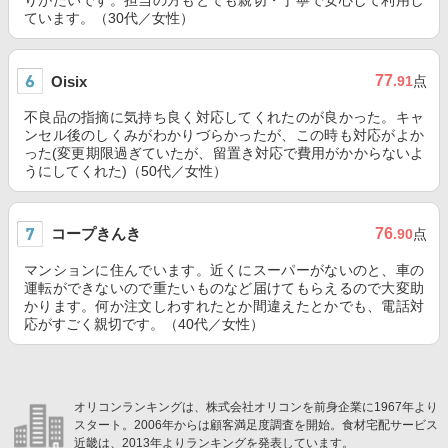
りがたいです。担当の方もとても親切・丁寧で安心して利用し
ています。（30代／女性）
77
Oisix
.91
点
不良品の指摘に気持ち良く対応してくれたのが良かった。キャ
ンセル後のしくみがわかりづらかったが、この時も対応がよか
った(変更期限過ぎていたが、留置き対応で費用がかからないよ
うにしてくれた)（50代／女性）
コープきんき
76
.90
点
マンションに住んでいます。近くにスーパーがないのと、車の
運転ができないので重たいものなど届けてもらえるので大変助
かります。何か注文しわすれたとか間違えたとかでも、電話対
応がすごく親切です。（40代／女性）
オリコンランキングは、株式会社オリコンを前身企業に1967年より
スタート。2006年からは顧客満足度調査を開始。食材宅配サービス
近畿は、2013年よりランキングを発表しています。