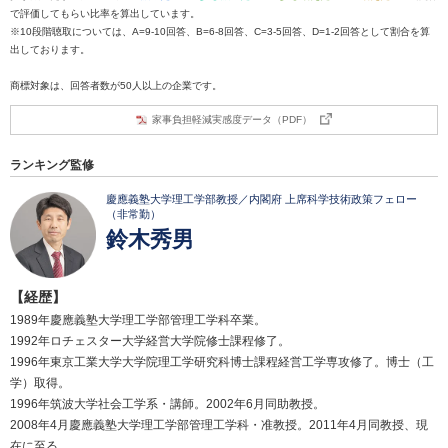
で評価してもらい比率を算出しています。
※10段階聴取については、A=9-10回答、B=6-8回答、C=3-5回答、D=1-2回答として割合を算
出しております。
商標対象は、回答者数が50人以上の企業です。
家事負担軽減実感度データ（PDF）
ランキング監修
慶應義塾大学理工学部教授／内閣府 上席科学技術政策フェロー
（非常勤）
鈴木秀男
【経歴】
1989年慶應義塾大学理工学部管理工学科卒業。
1992年ロチェスター大学経営大学院修士課程修了。
1996年東京工業大学大学院理工学研究科博士課程経営工学専攻修了。博士（工
学）取得。
1996年筑波大学社会工学系・講師。2002年6月同助教授。
2008年4月慶應義塾大学理工学部管理工学科・准教授。2011年4月同教授、現
在に至る。