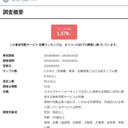
調査概要
サンプル数
1,578
人
この食材宅配サービス 近畿ランキングは、オリコンの以下の調査に基づいています。
事前調査
2018/09/04～2019/10/18
調査期間
2019/10/21～2019/10/31
更新日
2020/02/03
サンプル数
1,578人（首都圏・東海・近畿調査における総サンプル数
6,043人）
規定人数
50人以上
調査企業数
11社
定義
カタログやインターネットで注文した食材を定期的に自宅に配
達する食材宅配サービスが対象。
食材の宅配は取り扱わず、いわゆる半調理品、完成品だけを取
り扱っているサービスは除外。
調査対象者
性別：指定なし
年齢：20歳以上
地域：近畿（滋賀県、京都府、大阪府、兵庫県、奈良県、和歌
山県）