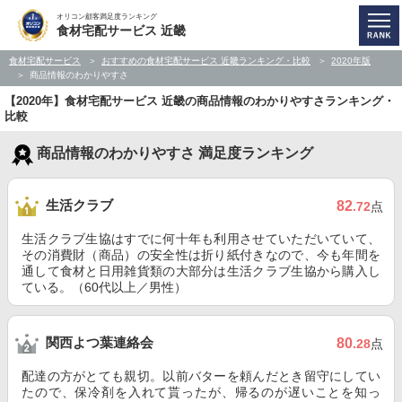
オリコン顧客満足度ランキング
食材宅配サービス 近畿
食材宅配サービス
おすすめの食材宅配サービス 近畿ランキング・比較
2020年版
商品情報のわかりやすさ
【2020年】食材宅配サービス 近畿の商品情報のわかりやすさランキング・
比較
商品情報のわかりやすさ 満足度ランキング
生活クラブ
82
.72
点
生活クラブ生協はすでに何十年も利用させていただいていて、
その消費財（商品）の安全性は折り紙付きなので、今も年間を
通して食材と日用雑貨類の大部分は生活クラブ生協から購入し
ている。（60代以上／男性）
関西よつ葉連絡会
80
.28
点
配達の方がとても親切。以前バターを頼んだとき留守にしてい
たので、保冷剤を入れて貰ったが、帰るのが遅いことを知っ