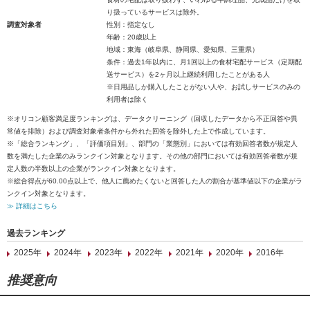
り扱っているサービスは除外。
調査対象者
性別：指定なし
年齢：20歳以上
地域：東海（岐阜県、静岡県、愛知県、三重県）
条件：過去1年以内に、月1回以上の食材宅配サービス（定期配
送サービス）を2ヶ月以上継続利用したことがある人
※日用品しか購入したことがない人や、お試しサービスのみの
利用者は除く
※オリコン顧客満足度ランキングは、データクリーニング（回収したデータから不正回答や異
常値を排除）および調査対象者条件から外れた回答を除外した上で作成しています。
※「総合ランキング」、「評価項目別」、部門の「業態別」においては有効回答者数が規定人
数を満たした企業のみランクイン対象となります。その他の部門においては有効回答者数が規
定人数の半数以上の企業がランクイン対象となります。
※総合得点が60.00点以上で、他人に薦めたくないと回答した人の割合が基準値以下の企業がラ
ンクイン対象となります。
≫ 詳細はこちら
過去ランキング
2025年
2024年
2023年
2022年
2021年
2020年
2016年
推奨意向