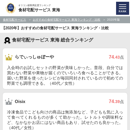
オリコン顧客満足度ランキング
食材宅配サービス 東海
食材宅配サービス
おすすめの食材宅配サービス 東海ランキング・比較
2020年版
【2020年】おすすめの食材宅配サービス 東海ランキング・比較
食材宅配サービス 東海 総合ランキング
らでぃっしゅぼーや
74
.43
点
入会時のお試しセットの野菜が美味しかった。普段、自分では
買わない野菜や果物が届くのでいろいろ食べることができる。
届いた野菜を使ったレシピが毎回同封されているので初めての
野菜でも調理できる。（40代／女性）
74
Oisix
.39
点
冷凍食品でこども向けの商品は無添加など、子どもも気に入っ
て食べてくれるものが多くて助かった。レトルトや調味料な
ど、なかなかお店にはない商品もあり、試せたのも良かった。
（40代／女性）