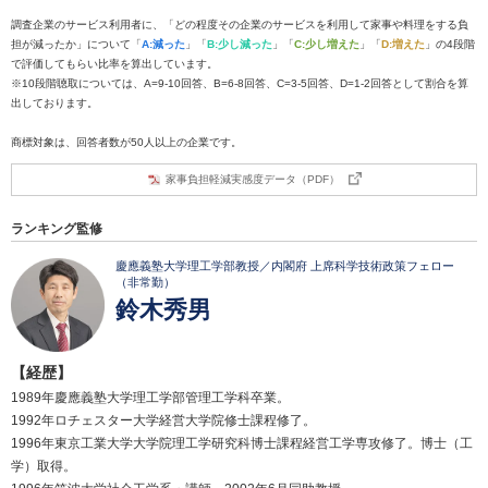
調査企業のサービス利用者に、「どの程度その企業のサービスを利用して家事や料理をする負
担が減ったか」について「
A:減った
」「
B:少し減った
」「
C:少し増えた
」「
D:増えた
」の4段階
で評価してもらい比率を算出しています。
※10段階聴取については、A=9-10回答、B=6-8回答、C=3-5回答、D=1-2回答として割合を算
出しております。
商標対象は、回答者数が50人以上の企業です。
家事負担軽減実感度データ（PDF）
ランキング監修
慶應義塾大学理工学部教授／内閣府 上席科学技術政策フェロー
（非常勤）
鈴木秀男
【経歴】
1989年慶應義塾大学理工学部管理工学科卒業。
1992年ロチェスター大学経営大学院修士課程修了。
1996年東京工業大学大学院理工学研究科博士課程経営工学専攻修了。博士（工
学）取得。