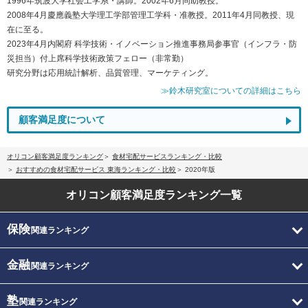
1996年筑波大学社会工学系・講師。2002年6月同助教授。
2008年4月慶應義塾大学理工学部管理工学科・准教授。2011年4月同教授、現
在に至る。
2023年4月内閣府 科学技術・イノベーション推進事務局参事官（インフラ・防
災担当）付上席科学技術政策フェロー（非常勤）
研究分野は応用統計解析、品質管理、マーケティング。
≫鈴木研究室についての詳細はこちら
顧客満足度について
オリコン顧客満足度ランキング
食材宅配サービスランキング・比較
おすすめの食材宅配サービス 東海ランキング・比較
2020年版
オリコン顧客満足度
ランキング一覧
保険
関連ランキング
金融
関連ランキング
塾
関連ランキング