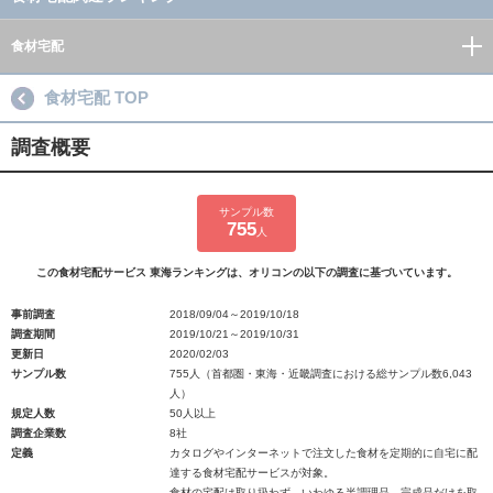
食材宅配
食材宅配 TOP
調査概要
サンプル数
755
人
この食材宅配サービス 東海ランキングは、オリコンの以下の調査に基づいています。
事前調査
2018/09/04～2019/10/18
調査期間
2019/10/21～2019/10/31
更新日
2020/02/03
サンプル数
755人（首都圏・東海・近畿調査における総サンプル数6,043
人）
規定人数
50人以上
調査企業数
8社
定義
カタログやインターネットで注文した食材を定期的に自宅に配
達する食材宅配サービスが対象。
食材の宅配は取り扱わず、いわゆる半調理品、完成品だけを取