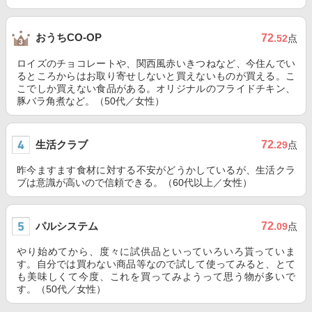
おうちCO-OP
72
.52
点
ロイズのチョコレートや、関西風赤いきつねなど、今住んでい
るところからはお取り寄せしないと買えないものが買える。こ
こでしか買えない食品がある。オリジナルのフライドチキン、
豚バラ角煮など。（50代／女性）
生活クラブ
72
.29
点
昨今ますます食材に対する不安がどうかしているが、生活クラ
ブは意識が高いので信頼できる。（60代以上／女性）
パルシステム
72
.09
点
やり始めてから、度々に試供品といっていろいろ貰っていま
す。自分では買わない商品等なので試して使ってみると、とて
も美味しくて今度、これを買ってみようって思う物が多いで
す。（50代／女性）