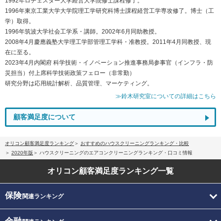
1992年ロチェスター大学経営大学院修士課程修了。
1996年東京工業大学大学院理工学研究科博士課程経営工学専攻修了。博士（工
学）取得。
1996年筑波大学社会工学系・講師。2002年6月同助教授。
2008年4月慶應義塾大学理工学部管理工学科・准教授。2011年4月同教授、現
在に至る。
2023年4月内閣府 科学技術・イノベーション推進事務局参事官（インフラ・防
災担当）付上席科学技術政策フェロー（非常勤）
研究分野は応用統計解析、品質管理、マーケティング。
≫鈴木研究室についての詳細はこちら
顧客満足度について
オリコン顧客満足度ランキング
おすすめのハウスクリーニングランキング・比較
2020年版
ハウスクリーニングのエアコンクリーニングランキング・口コミ情報
オリコン顧客満足度
ランキング一覧
保険
関連ランキング