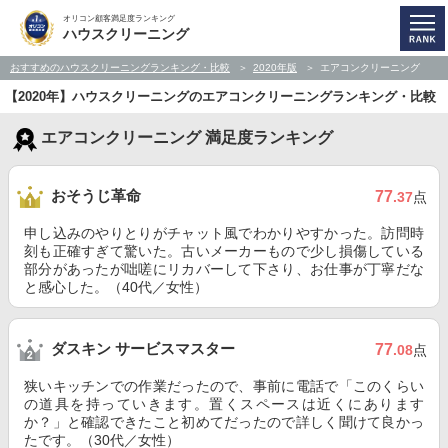
オリコン顧客満足度ランキング
ハウスクリーニング
おすすめのハウスクリーニングランキング・比較
2020年版
エアコンクリーニング
【2020年】ハウスクリーニングのエアコンクリーニングランキング・比較
エアコンクリーニング 満足度ランキング
おそうじ革命
77
.37
点
申し込みのやりとりがチャット風でわかりやすかった。訪問時
刻も正確すぎて驚いた。古いメーカーもので少し損傷している
部分があったが咄嗟にリカバーして下さり、お仕事が丁寧だな
と感心した。（40代／女性）
ダスキン サービスマスター
77
.08
点
狭いキッチンでの作業だったので、事前に電話で「このくらい
の道具を持っていきます。置くスペースは近くにあります
か？」と確認できたこと初めてだったので詳しく聞けて良かっ
たです。（30代／女性）