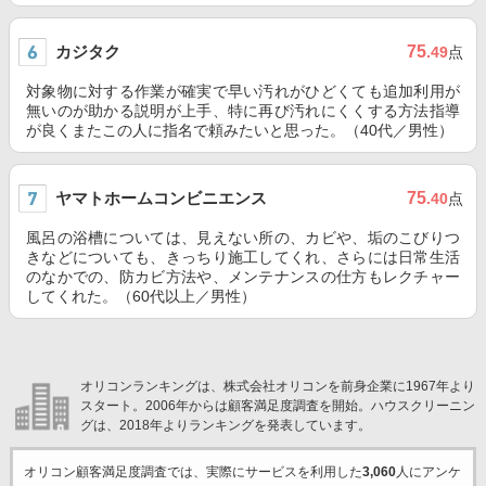
カジタク
75
.49
点
対象物に対する作業が確実で早い汚れがひどくても追加利用が
無いのが助かる説明が上手、特に再び汚れにくくする方法指導
が良くまたこの人に指名で頼みたいと思った。（40代／男性）
ヤマトホームコンビニエンス
75
.40
点
風呂の浴槽については、見えない所の、カビや、垢のこびりつ
きなどについても、きっちり施工してくれ、さらには日常生活
のなかでの、防カビ方法や、メンテナンスの仕方もレクチャー
してくれた。（60代以上／男性）
オリコンランキングは、株式会社オリコンを前身企業に1967年より
スタート。2006年からは顧客満足度調査を開始。ハウスクリーニン
グは、2018年よりランキングを発表しています。
オリコン顧客満足度調査では、実際にサービスを利用した
3,060
人にアンケ