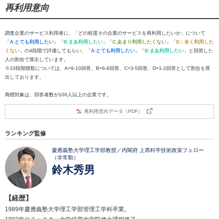
再利用意向
調査企業のサービス利用者に、「どの程度その企業のサービスを再利用したいか」について
「
A:とても利用したい
」「
B:まあ利用したい
」「
C:あまり利用したくない
」「
D：全く利用した
くない
」の4段階で評価してもらい、「
A:とても利用したい
」「
B:まあ利用したい
」と回答した
人の割合で算出しています。
※10段階聴取については、A=9-10回答、B=6-8回答、C=3-5回答、D=1-2回答として割合を算
出しております。
商標対象は、回答者数が100人以上の企業です。
再利用意向データ（PDF）
ランキング監修
慶應義塾大学理工学部教授／内閣府 上席科学技術政策フェロー
（非常勤）
鈴木秀男
【経歴】
1989年慶應義塾大学理工学部管理工学科卒業。