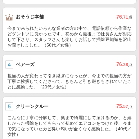
おそうじ本舗
76
.71
点
今まで来られたいろんな業者の方の中で、電話依頼から作業な
どダントツに良かったです。初めから最後まで社長さんが対応
して下さり、スタッフさんも楽しくお話して掃除豆知識を沢山
お聞きしました。（50代／女性）
ベアーズ
76
.28
点
担当の人が変わって引き継ぎになったが、今までの担当の方が
丁寧に挨拶してくださって、きちんと引き継ぎもされていたこ
とに感動した。（20代／女性）
クリーンクルー
75
.57
点
こんなに丁寧に分解して、奥まで綺麗にして頂けるのか、と嬉
しかった掃除をしてもらって初めてエアコンをつけた後、今ま
で気になっていたカビ臭い匂いが全くなく感動した。（40代／
女性）