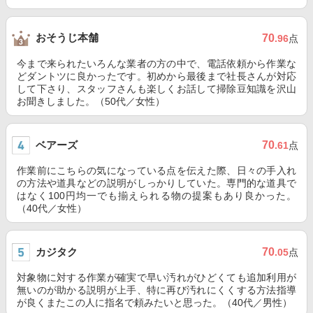
おそうじ本舗
70
.96
点
今まで来られたいろんな業者の方の中で、電話依頼から作業な
どダントツに良かったです。初めから最後まで社長さんが対応
して下さり、スタッフさんも楽しくお話して掃除豆知識を沢山
お聞きしました。（50代／女性）
ベアーズ
70
.61
点
作業前にこちらの気になっている点を伝えた際、日々の手入れ
の方法や道具などの説明がしっかりしていた。専門的な道具で
はなく100円均一でも揃えられる物の提案もあり良かった。
（40代／女性）
カジタク
70
.05
点
対象物に対する作業が確実で早い汚れがひどくても追加利用が
無いのが助かる説明が上手、特に再び汚れにくくする方法指導
が良くまたこの人に指名で頼みたいと思った。（40代／男性）