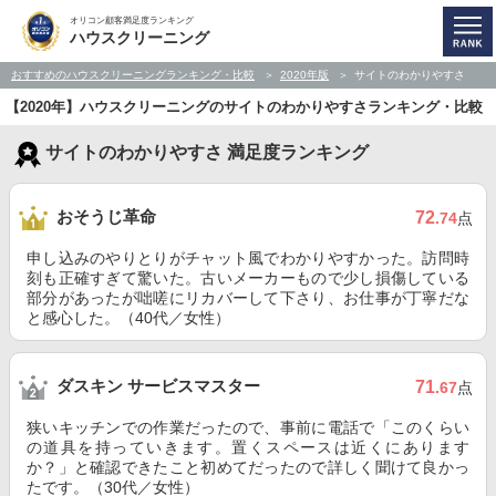
オリコン顧客満足度ランキング
ハウスクリーニング
おすすめのハウスクリーニングランキング・比較
2020年版
サイトのわかりやすさ
【2020年】ハウスクリーニングのサイトのわかりやすさランキング・比較
サイトのわかりやすさ 満足度ランキング
おそうじ革命
72
.74
点
申し込みのやりとりがチャット風でわかりやすかった。訪問時
刻も正確すぎて驚いた。古いメーカーもので少し損傷している
部分があったが咄嗟にリカバーして下さり、お仕事が丁寧だな
と感心した。（40代／女性）
ダスキン サービスマスター
71
.67
点
狭いキッチンでの作業だったので、事前に電話で「このくらい
の道具を持っていきます。置くスペースは近くにあります
か？」と確認できたこと初めてだったので詳しく聞けて良かっ
たです。（30代／女性）