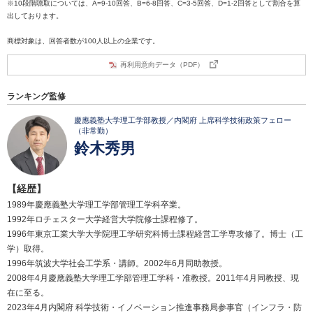
※10段階聴取については、A=9-10回答、B=6-8回答、C=3-5回答、D=1-2回答として割合を算
出しております。
商標対象は、回答者数が100人以上の企業です。
再利用意向データ（PDF）
ランキング監修
慶應義塾大学理工学部教授／内閣府 上席科学技術政策フェロー
（非常勤）
鈴木秀男
【経歴】
1989年慶應義塾大学理工学部管理工学科卒業。
1992年ロチェスター大学経営大学院修士課程修了。
1996年東京工業大学大学院理工学研究科博士課程経営工学専攻修了。博士（工
学）取得。
1996年筑波大学社会工学系・講師。2002年6月同助教授。
2008年4月慶應義塾大学理工学部管理工学科・准教授。2011年4月同教授、現
在に至る。
2023年4月内閣府 科学技術・イノベーション推進事務局参事官（インフラ・防