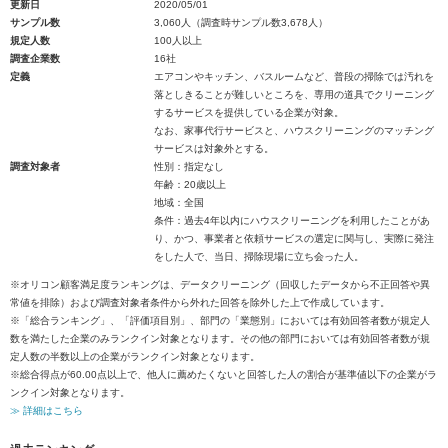
更新日
2020/05/01
サンプル数
3,060人（調査時サンプル数3,678人）
規定人数
100人以上
調査企業数
16社
定義
エアコンやキッチン、バスルームなど、普段の掃除では汚れを
落としきることが難しいところを、専用の道具でクリーニング
するサービスを提供している企業が対象。
なお、家事代行サービスと、ハウスクリーニングのマッチング
サービスは対象外とする。
調査対象者
性別：指定なし
年齢：20歳以上
地域：全国
条件：過去4年以内にハウスクリーニングを利用したことがあ
り、かつ、事業者と依頼サービスの選定に関与し、実際に発注
をした人で、当日、掃除現場に立ち会った人。
※オリコン顧客満足度ランキングは、データクリーニング（回収したデータから不正回答や異
常値を排除）および調査対象者条件から外れた回答を除外した上で作成しています。
※「総合ランキング」、「評価項目別」、部門の「業態別」においては有効回答者数が規定人
数を満たした企業のみランクイン対象となります。その他の部門においては有効回答者数が規
定人数の半数以上の企業がランクイン対象となります。
※総合得点が60.00点以上で、他人に薦めたくないと回答した人の割合が基準値以下の企業がラ
ンクイン対象となります。
≫ 詳細はこちら