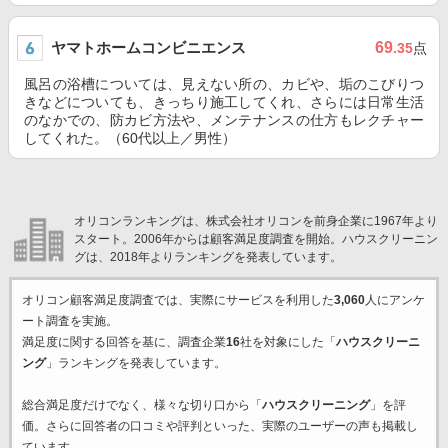
ヤマトホームコンビニエンス
69
.35
点
風呂の浴槽については、見えない所の、カビや、垢のこびりつ
きなどについても、きっちり施工してくれ、さらには日常生活
のなかでの、防カビ方法や、メンテナンスの仕方もレクチャー
してくれた。（60代以上／男性）
オリコンランキングは、株式会社オリコンを前身企業に1967年より
スタート。2006年からは顧客満足度調査を開始。ハウスクリーニン
グは、2018年よりランキングを発表しています。
オリコン顧客満足度調査では、実際にサービスを利用した
3,060
人にアンケ
ート調査を実施。
満足度に関する回答を基に、調査企業
16
社を対象にした「
ハウスクリーニ
ング
」ランキングを発表しています。
総合満足度だけでなく、様々な切り口から「
ハウスクリーニング
」を評
価。さらに回答者の口コミや評判といった、実際のユーザーの声も掲載し
ています。