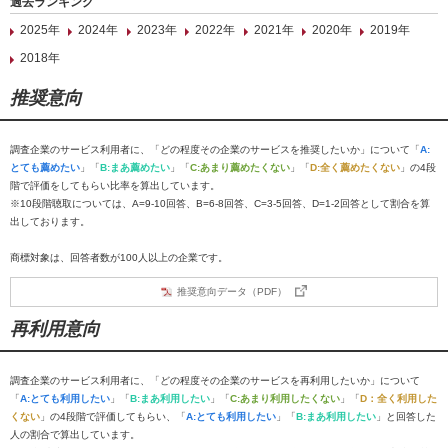
過去ランキング
2025年
2024年
2023年
2022年
2021年
2020年
2019年
2018年
推奨意向
調査企業のサービス利用者に、「どの程度その企業のサービスを推奨したいか」について「
A:
とても薦めたい
」「
B:まあ薦めたい
」「
C:あまり薦めたくない
」「
D:全く薦めたくない
」の4段
階で評価をしてもらい比率を算出しています。
※10段階聴取については、A=9-10回答、B=6-8回答、C=3-5回答、D=1-2回答として割合を算
出しております。
商標対象は、回答者数が100人以上の企業です。
推奨意向データ（PDF）
再利用意向
調査企業のサービス利用者に、「どの程度その企業のサービスを再利用したいか」について
「
A:とても利用したい
」「
B:まあ利用したい
」「
C:あまり利用したくない
」「
D：全く利用した
くない
」の4段階で評価してもらい、「
A:とても利用したい
」「
B:まあ利用したい
」と回答した
人の割合で算出しています。