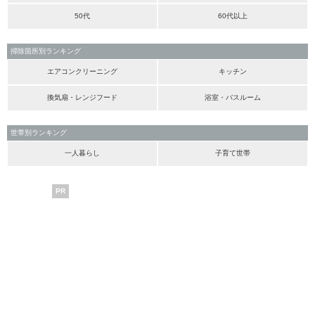
50代
60代以上
掃除箇所別ランキング
エアコンクリーニング
キッチン
換気扇・レンジフード
浴室・バスルーム
世帯別ランキング
一人暮らし
子育て世帯
PR