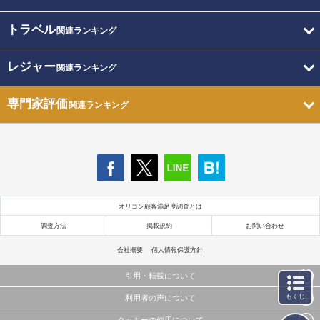
トラベル
関連ランキング
レジャー
関連ランキング
専門家評価
関連ランキング
オリコン顧客満足度調査とは
調査方法
掲載規約
お問い合わせ
会社概要
個人情報保護方針
引用・転載について
もくじ
利用者の声について
当サイトで公開されている情報（文字、写真、イラスト、画像データ等）及びこれらの配置・
編集および構造などについての著作権は株式会社oricon MEに帰属しております。