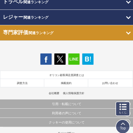
トラベル
関連ランキング
レジャー
関連ランキング
専門家評価
関連ランキング
オリコン顧客満足度調査とは
調査方法
掲載規約
お問い合わせ
会社概要
個人情報保護方針
引用・転載について
もくじ
利用者の声について
当サイトで公開されている情報（文字、写真、イラスト、画像データ等）及びこれらの配置・
編集および構造などについての著作権は株式会社oricon MEに帰属しております。
クッキーの使用について
当サイトに掲載している内容はすべてサービスの利用者が提出された見解・感想です。
これらの情報を権利者の許可なく無断転載・複製などの二次利用を行うことは固く禁じており
Top
弊社が内容について正確性を含め一切保証するものではありません。
ます。
このサイトでは Cookie を使用して、ユーザーに合わせたコンテンツや広告の表示、ソーシャル