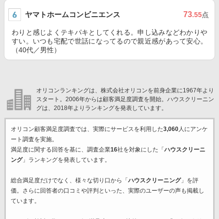
ヤマトホームコンビニエンス
73
.55
点
わりと感じよくテキパキとしてくれる。申し込みなどわかりや
すい。いつも宅配で世話になってるので親近感があって安心。
（40代／男性）
オリコンランキングは、株式会社オリコンを前身企業に1967年より
スタート。2006年からは顧客満足度調査を開始。ハウスクリーニン
グは、2018年よりランキングを発表しています。
オリコン顧客満足度調査では、実際にサービスを利用した
3,060
人にアンケ
ート調査を実施。
満足度に関する回答を基に、調査企業
16
社を対象にした「
ハウスクリーニ
ング
」ランキングを発表しています。
総合満足度だけでなく、様々な切り口から「
ハウスクリーニング
」を評
価。さらに回答者の口コミや評判といった、実際のユーザーの声も掲載し
ています。