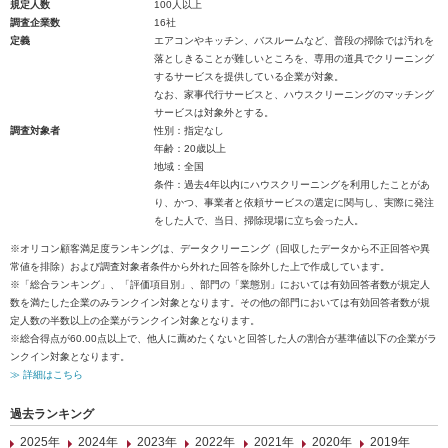
規定人数
100人以上
調査企業数
16社
定義
エアコンやキッチン、バスルームなど、普段の掃除では汚れを
落としきることが難しいところを、専用の道具でクリーニング
するサービスを提供している企業が対象。
なお、家事代行サービスと、ハウスクリーニングのマッチング
サービスは対象外とする。
調査対象者
性別：指定なし
年齢：20歳以上
地域：全国
条件：過去4年以内にハウスクリーニングを利用したことがあ
り、かつ、事業者と依頼サービスの選定に関与し、実際に発注
をした人で、当日、掃除現場に立ち会った人。
※オリコン顧客満足度ランキングは、データクリーニング（回収したデータから不正回答や異
常値を排除）および調査対象者条件から外れた回答を除外した上で作成しています。
※「総合ランキング」、「評価項目別」、部門の「業態別」においては有効回答者数が規定人
数を満たした企業のみランクイン対象となります。その他の部門においては有効回答者数が規
定人数の半数以上の企業がランクイン対象となります。
※総合得点が60.00点以上で、他人に薦めたくないと回答した人の割合が基準値以下の企業がラ
ンクイン対象となります。
≫ 詳細はこちら
過去ランキング
2025年
2024年
2023年
2022年
2021年
2020年
2019年