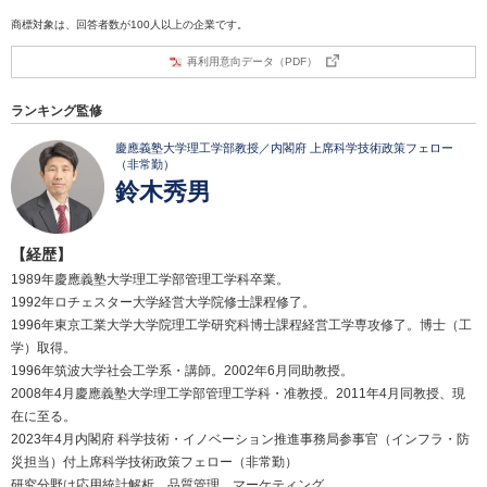
商標対象は、回答者数が100人以上の企業です。
再利用意向データ（PDF）
ランキング監修
慶應義塾大学理工学部教授／内閣府 上席科学技術政策フェロー
（非常勤）
鈴木秀男
【経歴】
1989年慶應義塾大学理工学部管理工学科卒業。
1992年ロチェスター大学経営大学院修士課程修了。
1996年東京工業大学大学院理工学研究科博士課程経営工学専攻修了。博士（工
学）取得。
1996年筑波大学社会工学系・講師。2002年6月同助教授。
2008年4月慶應義塾大学理工学部管理工学科・准教授。2011年4月同教授、現
在に至る。
2023年4月内閣府 科学技術・イノベーション推進事務局参事官（インフラ・防
災担当）付上席科学技術政策フェロー（非常勤）
研究分野は応用統計解析、品質管理、マーケティング。