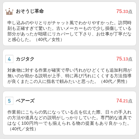
おそうじ革命
75
.33
点
申し込みのやりとりがチャット風でわかりやすかった。訪問時
刻も正確すぎて驚いた。古いメーカーもので少し損傷している
部分があったが咄嗟にリカバーして下さり、お仕事が丁寧だな
と感心した。（40代／女性）
カジタク
75
.13
点
対象物に対する作業が確実で早い汚れがひどくても追加利用が
無いのが助かる説明が上手、特に再び汚れにくくする方法指導
が良くまたこの人に指名で頼みたいと思った。（40代／男性）
ベアーズ
74
.21
点
作業前にこちらの気になっている点を伝えた際、日々の手入れ
の方法や道具などの説明がしっかりしていた。専門的な道具で
はなく100円均一でも揃えられる物の提案もあり良かった。
（40代／女性）