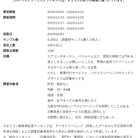
このハウスクリーニングランキングは、オリコンの以下の調査に基づいています。
事前調査
2024/10/02～2024/11/14
調査期間
2024/11/15～2024/11/25
2023/11/17～2023/11/27
2022/11/02～2022/11/28
更新日
2025/04/01
サンプル数
5,260人（調査時サンプル数7,138人）
規定人数
100人以上
調査企業数
13社
定義
エアコンやキッチン、バスルームなど、普段の掃除では汚れを
落としきることが難しいところを、専用の道具でクリーニング
するサービスを取り扱っている企業
ただし、家事代行サービスと、ハウスクリーニングのマッチン
グサービスは対象外とする
調査対象者
性別：指定なし
年齢：18～84歳
地域：全国
条件：以下すべての条件を満たす人
1)過去5年以内にハウスクリーニングを利用したことがある
2)事業者と依頼サービスの選定に関与した
3)実際に発注をし、当日、掃除現場に立ち会った
※オリコン顧客満足度ランキングは、データクリーニング（回収したデータから不正回答や異
常値を排除）および調査対象者条件から外れた回答を除外した上で作成しています。
※「総合ランキング」、「評価項目別」、部門の「業態別」においては有効回答者数が規定人