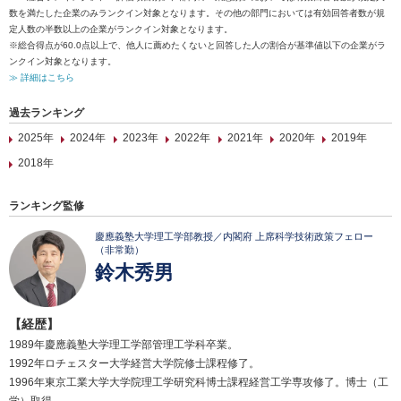
数を満たした企業のみランクイン対象となります。その他の部門においては有効回答者数が規
定人数の半数以上の企業がランクイン対象となります。
※総合得点が60.0点以上で、他人に薦めたくないと回答した人の割合が基準値以下の企業がラ
ンクイン対象となります。
≫ 詳細はこちら
過去ランキング
2025年
2024年
2023年
2022年
2021年
2020年
2019年
2018年
ランキング監修
慶應義塾大学理工学部教授／内閣府 上席科学技術政策フェロー
（非常勤）
鈴木秀男
【経歴】
1989年慶應義塾大学理工学部管理工学科卒業。
1992年ロチェスター大学経営大学院修士課程修了。
1996年東京工業大学大学院理工学研究科博士課程経営工学専攻修了。博士（工
学）取得。