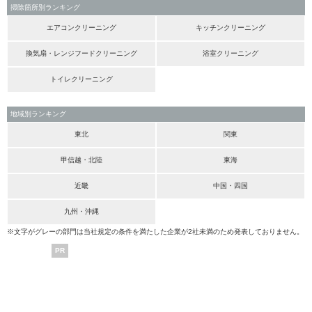
掃除箇所別ランキング
エアコンクリーニング
キッチンクリーニング
換気扇・レンジフードクリーニング
浴室クリーニング
トイレクリーニング
地域別ランキング
東北
関東
甲信越・北陸
東海
近畿
中国・四国
九州・沖縄
※文字がグレーの部門は当社規定の条件を満たした企業が2社未満のため発表しておりません。
PR