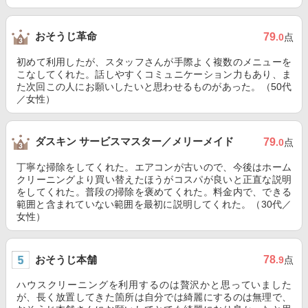
おそうじ革命
79
.0
点
初めて利用したが、スタッフさんが手際よく複数のメニューを
こなしてくれた。話しやすくコミュニケーション力もあり、ま
た次回この人にお願いしたいと思わせるものがあった。（50代
／女性）
ダスキン サービスマスター／メリーメイド
79
.0
点
丁寧な掃除をしてくれた。エアコンが古いので、今後はホーム
クリーニングより買い替えたほうがコスパが良いと正直な説明
をしてくれた。普段の掃除を褒めてくれた。料金内で、できる
範囲と含まれていない範囲を最初に説明してくれた。（30代／
女性）
おそうじ本舗
78
.9
点
ハウスクリーニングを利用するのは贅沢かと思っていました
が、長く放置してきた箇所は自分では綺麗にするのは無理で、