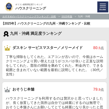
オリコン顧客満足度ランキング
ハウスクリーニング
おすすめのハウスクリーニングランキング・比較
2025年版
九州・沖縄
【2025年】ハウスクリーニングの九州・沖縄ランキング・比較
九州・沖縄 満足度ランキング
ダスキン サービスマスター／メリーメイド
80
.5
点
丁寧な掃除をしてくれた。エアコンが古いので、今後はホーム
クリーニングより買い替えたほうがコスパが良いと正直な説明
をしてくれた。普段の掃除を褒めてくれた。料金内で、できる
範囲と含まれていない範囲を最初に説明してくれた。（30代／
女性）
おそうじ本舗
79
.9
点
ハウスクリーニングを利用するのは贅沢かと思っていました
が、長く放置してきた箇所は自分では綺麗にするのは無理で、
おそうじ本舗さんにお願いしてとても綺麗になり良かったと思