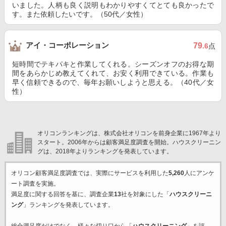
いました。人柄も良く説明もわかりやすくてとても良かったで
す。また依頼したいです。（50代／女性）
アイ・コーポレーション
79
.6
点
短時間でテキパキと作業してくれる。シーズンオフのお得な期
間をあらかじめ教えてくれて、お安く利用できている。作業も
早く信頼できるので、毎年お願いしようと思える。（40代／女
性）
オリコンランキングは、株式会社オリコンを前身企業に1967年より
スタート。2006年からは顧客満足度調査を開始。ハウスクリーニン
グは、2018年よりランキングを発表しています。
オリコン顧客満足度調査では、実際にサービスを利用した
5,260
人にアンケ
ート調査を実施。
満足度に関する回答を基に、調査企業
13
社を対象にした「
ハウスクリーニ
ング
」ランキングを発表しています。