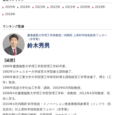
2025年
2024年
2023年
2022年
2021年
2020年
2019年
2018年
ランキング監修
慶應義塾大学理工学部教授／内閣府 上席科学技術政策フェロー
（非常勤）
鈴木秀男
【経歴】
1989年慶應義塾大学理工学部管理工学科卒業。
1992年ロチェスター大学経営大学院修士課程修了。
1996年東京工業大学大学院理工学研究科博士課程経営工学専攻修了。博士（工
学）取得。
1996年筑波大学社会工学系・講師。2002年6月同助教授。
2008年4月慶應義塾大学理工学部管理工学科・准教授。2011年4月同教授、現
在に至る。
2023年4月内閣府 科学技術・イノベーション推進事務局参事官（インフラ・防
災担当）付上席科学技術政策フェロー（非常勤）
研究分野は応用統計解析、品質管理、マーケティング。