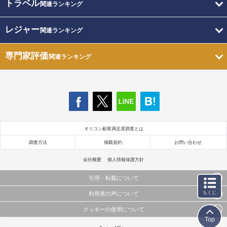
トラベル
関連ランキング
レジャー
関連ランキング
専門家評価
関連ランキング
オリコン顧客満足度調査とは
調査方法
掲載規約
お問い合わせ
会社概要
個人情報保護方針
引用・転載について
もくじ
利用者の声について
当サイトで公開されている情報（文字、写真、イラスト、画像データ等）及びこれらの配置・
編集および構造などについての著作権は株式会社oricon MEに帰属しております。
クッキーの使用について
当サイトに掲載している内容はすべてサービスの利用者が提出された見解・感想です。
これらの情報を権利者の許可なく無断転載・複製などの二次利用を行うことは固く禁じており
Top
弊社が内容について正確性を含め一切保証するものではありません。
ます。
このサイトでは Cookie を使用して、ユーザーに合わせたコンテンツや広告の表示、ソーシャル