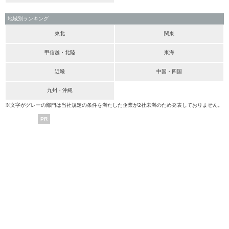
地域別ランキング
東北
関東
甲信越・北陸
東海
近畿
中国・四国
九州・沖縄
※文字がグレーの部門は当社規定の条件を満たした企業が2社未満のため発表しておりません。
PR