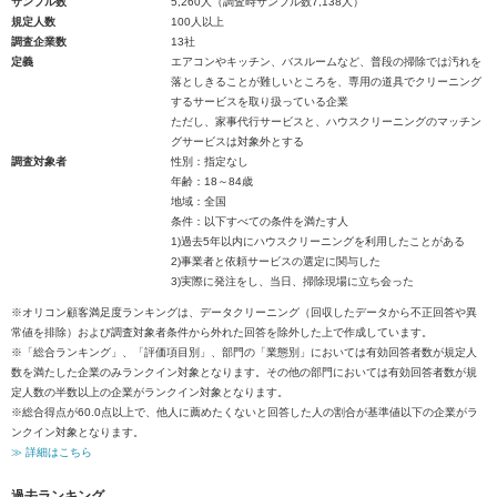
サンプル数
5,260人（調査時サンプル数7,138人）
規定人数
100人以上
調査企業数
13社
定義
エアコンやキッチン、バスルームなど、普段の掃除では汚れを
落としきることが難しいところを、専用の道具でクリーニング
するサービスを取り扱っている企業
ただし、家事代行サービスと、ハウスクリーニングのマッチン
グサービスは対象外とする
調査対象者
性別：指定なし
年齢：18～84歳
地域：全国
条件：以下すべての条件を満たす人
1)過去5年以内にハウスクリーニングを利用したことがある
2)事業者と依頼サービスの選定に関与した
3)実際に発注をし、当日、掃除現場に立ち会った
※オリコン顧客満足度ランキングは、データクリーニング（回収したデータから不正回答や異
常値を排除）および調査対象者条件から外れた回答を除外した上で作成しています。
※「総合ランキング」、「評価項目別」、部門の「業態別」においては有効回答者数が規定人
数を満たした企業のみランクイン対象となります。その他の部門においては有効回答者数が規
定人数の半数以上の企業がランクイン対象となります。
※総合得点が60.0点以上で、他人に薦めたくないと回答した人の割合が基準値以下の企業がラ
ンクイン対象となります。
≫ 詳細はこちら
過去ランキング