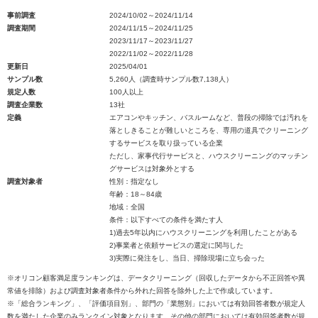
事前調査
2024/10/02～2024/11/14
調査期間
2024/11/15～2024/11/25
2023/11/17～2023/11/27
2022/11/02～2022/11/28
更新日
2025/04/01
サンプル数
5,260人（調査時サンプル数7,138人）
規定人数
100人以上
調査企業数
13社
定義
エアコンやキッチン、バスルームなど、普段の掃除では汚れを
落としきることが難しいところを、専用の道具でクリーニング
するサービスを取り扱っている企業
ただし、家事代行サービスと、ハウスクリーニングのマッチン
グサービスは対象外とする
調査対象者
性別：指定なし
年齢：18～84歳
地域：全国
条件：以下すべての条件を満たす人
1)過去5年以内にハウスクリーニングを利用したことがある
2)事業者と依頼サービスの選定に関与した
3)実際に発注をし、当日、掃除現場に立ち会った
※オリコン顧客満足度ランキングは、データクリーニング（回収したデータから不正回答や異
常値を排除）および調査対象者条件から外れた回答を除外した上で作成しています。
※「総合ランキング」、「評価項目別」、部門の「業態別」においては有効回答者数が規定人
数を満たした企業のみランクイン対象となります。その他の部門においては有効回答者数が規