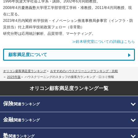
1996年筑波大学社会工学系・講師。2002年6月同助教授。
2008年4月慶應義塾大学理工学部管理工学科・准教授。2011年4月同教授、現
在に至る。
2023年4月内閣府 科学技術・イノベーション推進事務局参事官（インフラ・防
災担当）付上席科学技術政策フェロー（非常勤）
研究分野は応用統計解析、品質管理、マーケティング。
≫鈴木研究室についての詳細はこちら
顧客満足度について
オリコン顧客満足度ランキング
おすすめのハウスクリーニングランキング・比較
2025年版
ハウスクリーニングのスタッフの接客力ランキング・口コミ情報
オリコン顧客満足度
ランキング一覧
保険
関連ランキング
金融
関連ランキング
塾
関連ランキング