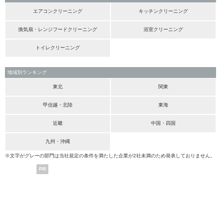
エアコンクリーニング
キッチンクリーニング
換気扇・レンジフードクリーニング
浴室クリーニング
トイレクリーニング
地域別ランキング
東北
関東
甲信越・北陸
東海
近畿
中国・四国
九州・沖縄
※文字がグレーの部門は当社規定の条件を満たした企業が2社未満のため発表しておりません。
PR