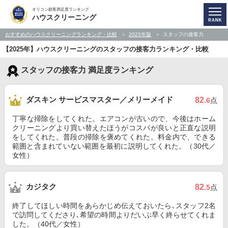
オリコン顧客満足度ランキング
ハウスクリーニング
おすすめのハウスクリーニングランキング・比較
2025年版
スタッフの接客力
【2025年】ハウスクリーニングのスタッフの接客力ランキング・比較
スタッフの接客力 満足度ランキング
ダスキン サービスマスター／メリーメイド
82
.6
点
丁寧な掃除をしてくれた。エアコンが古いので、今後はホーム
クリーニングより買い替えたほうがコスパが良いと正直な説明
をしてくれた。普段の掃除を褒めてくれた。料金内で、できる
範囲と含まれていない範囲を最初に説明してくれた。（30代／
女性）
カジタク
82
.5
点
終了してほしい時間をあらかじめ伝えておいたら､スタッフ2名
で訪問してくださり､希望の時間よりだいぶ早く終らせてくれま
した。（40代／女性）