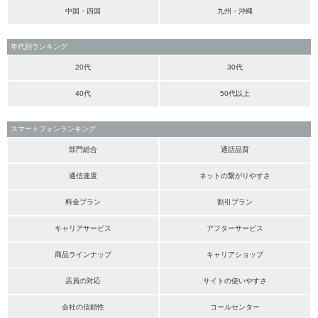
中国・四国
九州・沖縄
年代別ランキング
20代
30代
40代
50代以上
スマートフォンランキング
部門総合
通話品質
通信速度
ネットの繋がりやすさ
料金プラン
割引プラン
キャリアサービス
アフターサービス
商品ラインナップ
キャリアショップ
店員の対応
サイトの使いやすさ
会社の信頼性
コールセンター