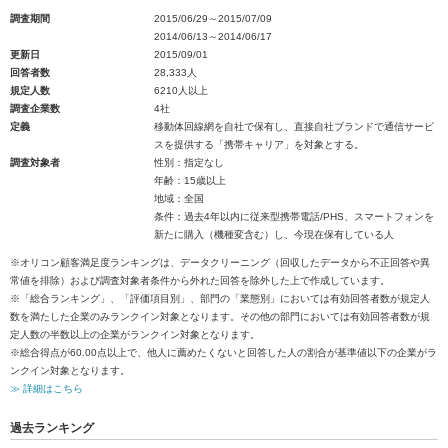
調査期間
2015/06/29～2015/07/09
2014/06/13～2014/06/17
更新日
2015/09/01
回答者数
28,333人
規定人数
6210人以上
調査企業数
4社
定義
移動体回線網を自社で保有し、直接自社ブランドで通信サービ
スを提供する「携帯キャリア」を対象とする。
調査対象者
性別：指定なし
年齢：15歳以上
地域：全国
条件：過去4年以内に従来型携帯電話/PHS、スマートフォンを
新たに購入（機種変含む）し、今現在保有している人
※オリコン顧客満足度ランキングは、データクリーニング（回収したデータから不正回答や異
常値を排除）および調査対象者条件から外れた回答を除外した上で作成しています。
※「総合ランキング」、「評価項目別」、部門の「業態別」においては有効回答者数が規定人
数を満たした企業のみランクイン対象となります。その他の部門においては有効回答者数が規
定人数の半数以上の企業がランクイン対象となります。
※総合得点が60.00点以上で、他人に薦めたくないと回答した人の割合が基準値以下の企業がラ
ンクイン対象となります。
≫ 詳細はこちら
過去ランキング