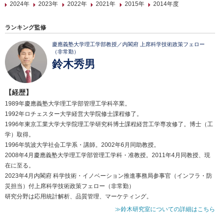
2024年
2023年
2022年
2021年
2015年
2014年度
ランキング監修
慶應義塾大学理工学部教授／内閣府 上席科学技術政策フェロー
（非常勤）
鈴木秀男
【経歴】
1989年慶應義塾大学理工学部管理工学科卒業。
1992年ロチェスター大学経営大学院修士課程修了。
1996年東京工業大学大学院理工学研究科博士課程経営工学専攻修了。博士（工
学）取得。
1996年筑波大学社会工学系・講師。2002年6月同助教授。
2008年4月慶應義塾大学理工学部管理工学科・准教授。2011年4月同教授、現
在に至る。
2023年4月内閣府 科学技術・イノベーション推進事務局参事官（インフラ・防
災担当）付上席科学技術政策フェロー（非常勤）
研究分野は応用統計解析、品質管理、マーケティング。
≫鈴木研究室についての詳細はこちら