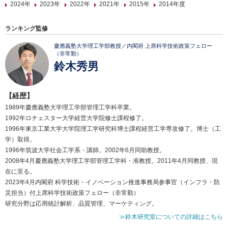
2024年
2023年
2022年
2021年
2015年
2014年度
ランキング監修
慶應義塾大学理工学部教授／内閣府 上席科学技術政策フェロー
（非常勤）
鈴木秀男
【経歴】
1989年慶應義塾大学理工学部管理工学科卒業。
1992年ロチェスター大学経営大学院修士課程修了。
1996年東京工業大学大学院理工学研究科博士課程経営工学専攻修了。博士（工
学）取得。
1996年筑波大学社会工学系・講師。2002年6月同助教授。
2008年4月慶應義塾大学理工学部管理工学科・准教授。2011年4月同教授、現
在に至る。
2023年4月内閣府 科学技術・イノベーション推進事務局参事官（インフラ・防
災担当）付上席科学技術政策フェロー（非常勤）
研究分野は応用統計解析、品質管理、マーケティング。
≫鈴木研究室についての詳細はこちら