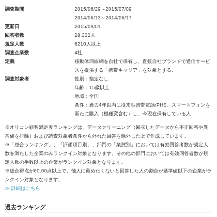
調査期間
2015/06/29～2015/07/09
2014/06/13～2014/06/17
更新日
2015/09/01
回答者数
28,333人
規定人数
6210人以上
調査企業数
4社
定義
移動体回線網を自社で保有し、直接自社ブランドで通信サービ
スを提供する「携帯キャリア」を対象とする。
調査対象者
性別：指定なし
年齢：15歳以上
地域：全国
条件：過去4年以内に従来型携帯電話/PHS、スマートフォンを
新たに購入（機種変含む）し、今現在保有している人
※オリコン顧客満足度ランキングは、データクリーニング（回収したデータから不正回答や異
常値を排除）および調査対象者条件から外れた回答を除外した上で作成しています。
※「総合ランキング」、「評価項目別」、部門の「業態別」においては有効回答者数が規定人
数を満たした企業のみランクイン対象となります。その他の部門においては有効回答者数が規
定人数の半数以上の企業がランクイン対象となります。
※総合得点が60.00点以上で、他人に薦めたくないと回答した人の割合が基準値以下の企業がラ
ンクイン対象となります。
≫ 詳細はこちら
過去ランキング