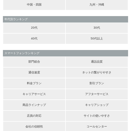
中国・四国
九州・沖縄
年代別ランキング
20代
30代
40代
50代以上
スマートフォンランキング
部門総合
通話品質
通信速度
ネットの繋がりやすさ
料金プラン
割引プラン
キャリアサービス
アフターサービス
商品ラインナップ
キャリアショップ
店員の対応
サイトの使いやすさ
会社の信頼性
コールセンター