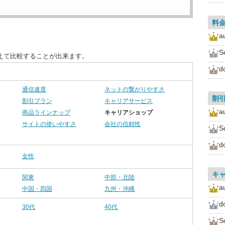
料
a
S
えて比較することが出来ます。
d
通信速度
ネットの繋がりやすさ
割
割引プラン
キャリアサービス
a
商品ラインナップ
キャリアショップ
サイトの使いやすさ
会社の信頼性
S
d
女性
キ
関東
中部・北陸
a
中国・四国
九州・沖縄
d
30代
40代
S