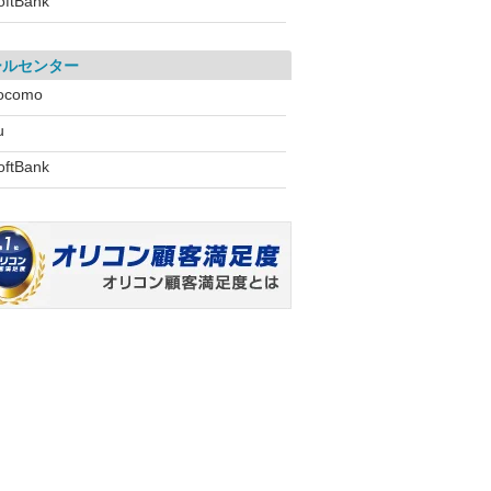
oftBank
ールセンター
ocomo
u
oftBank