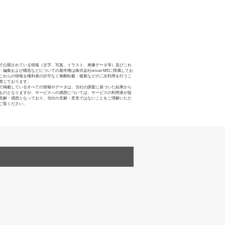
で公開されている情報（文字、写真、イラスト、画像データ等）及びこれ
・編集および構造などについての著作権は株式会社oricon MEに帰属してお
これらの情報を権利者の許可なく無断転載・複製などの二次利用を行うこ
禁じております。
で掲載しているすべての情報やデータは、当社の調査に基づいた結果から
ものとなりますが、サービスへの感想については、サービスの利用者が提
見解・感想となっており、当社の見解・意見ではないことをご理解いただ
ご覧ください。