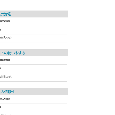
員の対応
ocomo
u
oftBank
イトの使いやすさ
ocomo
u
oftBank
社の信頼性
ocomo
u