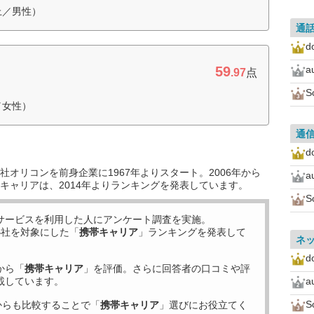
上／男性）
通
d
59
a
.97
点
S
／女性）
通
d
オリコンを前身企業に1967年よりスタート。2006年から
a
キャリアは、2014年よりランキングを発表しています。
S
サービスを利用した
人にアンケート調査を実施。
4
社を対象にした「
携帯キャリア
」ランキングを発表して
ネ
d
から「
携帯キャリア
」を評価。さらに回答者の口コミや評
載しています。
a
S
からも比較することで「
携帯キャリア
」選びにお役立てく