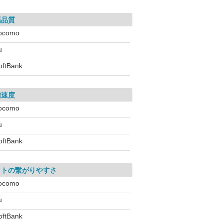
話品質
ocomo
u
oftBank
信速度
ocomo
u
oftBank
ットの繋がりやすさ
ocomo
u
oftBank