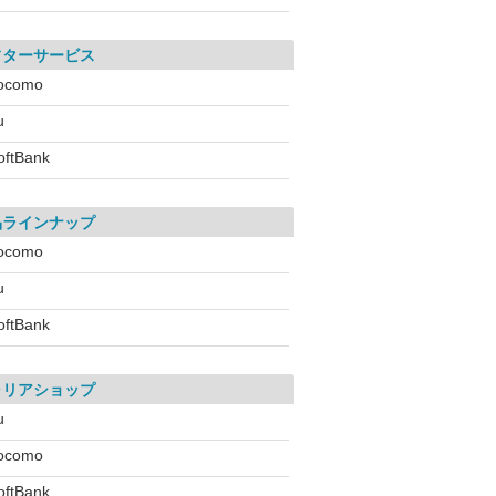
フターサービス
ocomo
u
oftBank
品ラインナップ
ocomo
u
oftBank
ャリアショップ
u
ocomo
oftBank