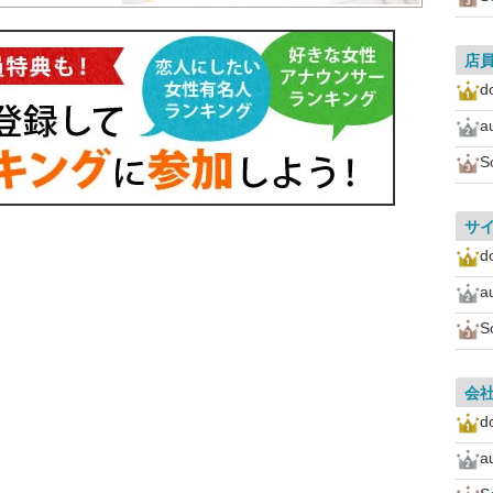
店
d
a
S
サ
d
a
S
会
d
a