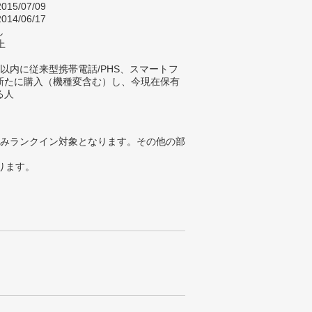
015/07/09
014/06/17
し
上
以内に従来型携帯電話/PHS、スマートフ
新たに購入（機種変含む）し、今現在保有
る人
みランクイン対象となります。その他の部
ります。