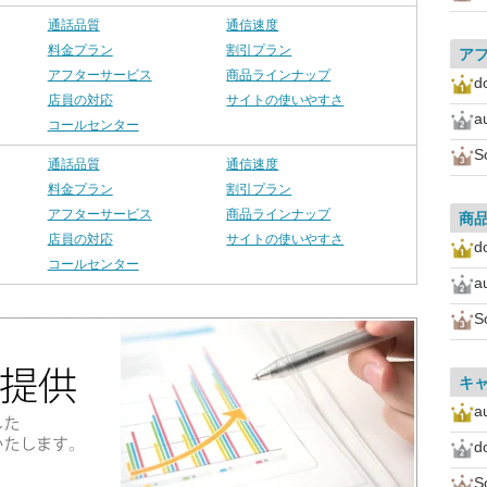
通話品質
通信速度
料金プラン
割引プラン
ア
アフターサービス
商品ラインナップ
d
店員の対応
サイトの使いやすさ
a
コールセンター
S
通話品質
通信速度
料金プラン
割引プラン
アフターサービス
商品ラインナップ
商
店員の対応
サイトの使いやすさ
d
コールセンター
a
S
キ
a
d
S