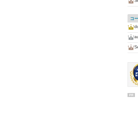
S
コ
d
a
S
PR