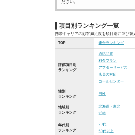
ださい。
項目別ランキング一覧
携帯キャリアの顧客満足度を項目別に並び替
TOP
総合ランキング
通話品質
料金プラン
評価項目別
アフターサービス
ランキング
店員の対応
コールセンター
性別
男性
ランキング
北海道・東北
地域別
ランキング
近畿
20代
年代別
ランキング
50代以上