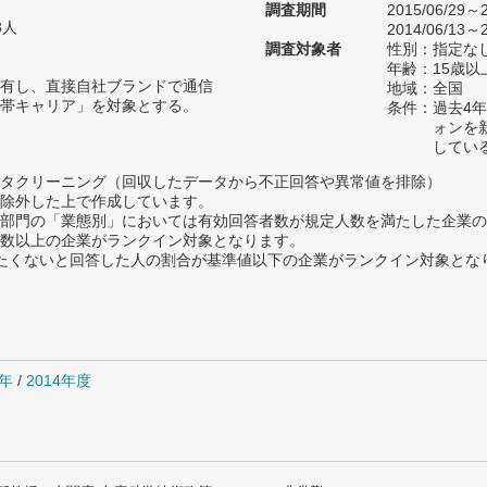
調査期間
2015/06/29～2
3人
2014/06/13～2
調査対象者
性別：指定な
年齢：15歳以
有し、直接自社ブランドで通信
地域：全国
帯キャリア」を対象とする。
条件：過去4年
ォンを
してい
タクリーニング（回収したデータから不正回答や異常値を排除）
除外した上で作成しています。
部門の「業態別」においては有効回答者数が規定人数を満たした企業の
数以上の企業がランクイン対象となります。
薦めたくないと回答した人の割合が基準値以下の企業がランクイン対象とな
5年
/
2014年度