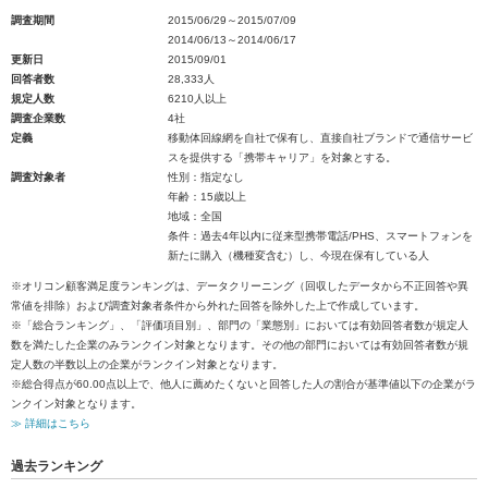
調査期間
2015/06/29～2015/07/09
2014/06/13～2014/06/17
更新日
2015/09/01
回答者数
28,333人
規定人数
6210人以上
調査企業数
4社
定義
移動体回線網を自社で保有し、直接自社ブランドで通信サービ
スを提供する「携帯キャリア」を対象とする。
調査対象者
性別：指定なし
年齢：15歳以上
地域：全国
条件：過去4年以内に従来型携帯電話/PHS、スマートフォンを
新たに購入（機種変含む）し、今現在保有している人
※オリコン顧客満足度ランキングは、データクリーニング（回収したデータから不正回答や異
常値を排除）および調査対象者条件から外れた回答を除外した上で作成しています。
※「総合ランキング」、「評価項目別」、部門の「業態別」においては有効回答者数が規定人
数を満たした企業のみランクイン対象となります。その他の部門においては有効回答者数が規
定人数の半数以上の企業がランクイン対象となります。
※総合得点が60.00点以上で、他人に薦めたくないと回答した人の割合が基準値以下の企業がラ
ンクイン対象となります。
≫ 詳細はこちら
過去ランキング