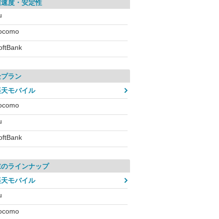
信速度・安定性
u
ocomo
oftBank
金プラン
楽天モバイル
ocomo
u
oftBank
末のラインナップ
楽天モバイル
u
ocomo