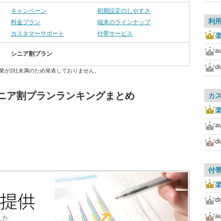
キャンペーン
初期設定のしやすさ
利
料金プラン
端末のラインナップ
カスタマーサポート
付帯サービス
a
シニア割プラン
d
業が2社未満のため発表しておりません。
シニア割プランランキングまとめ
カ
a
d
付
d
a