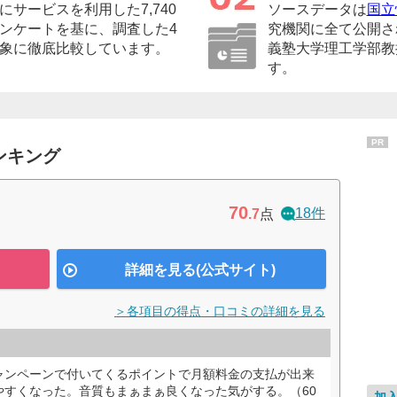
サービスを利用した7,740
ソースデータは
国立
ンケートを基に、調査した4
究機関に全て公開さ
象に徹底比較しています。
義塾大学理工学部教
す。
PR
ンキング
70
18件
.7
点
詳細を見る(公式サイト)
＞各項目の得点・口コミの詳細を見る
ャンペーンで付いてくるポイントで月額料金の支払が出来
やすくなった。音質もまぁまぁ良くなった気がする。（60