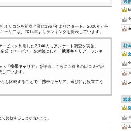
通
a
d
オリコンを前身企業に1967年よりスタート。2006年から
S
キャリアは、2014年よりランキングを発表しています。
料
サービスを利用した
7,740
人にアンケート調査を実施。
4
企業（サービス）を対象にした「
携帯キャリア
」ランキ
d
から「
携帯キャリア
」を評価。さらに回答者の口コミや評
載しています。
a
からも比較することで「
携帯キャリア
」選びにお役立てく
S
端
a
えて比較することが出来ます。
d