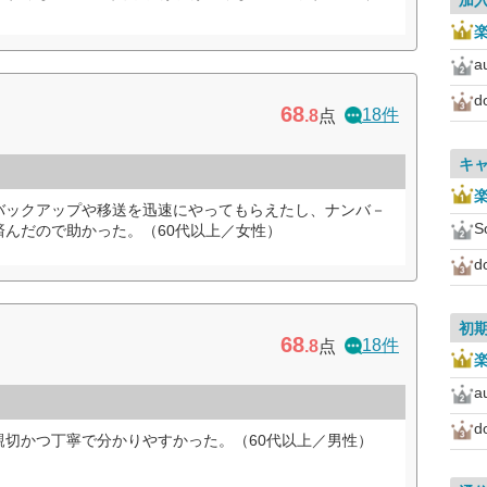
加
a
d
68
18件
.8
点
キ
バックアップや移送を迅速にやってもらえたし、ナンバ－
S
んだので助かった。（60代以上／女性）
d
初
68
18件
.8
点
a
d
親切かつ丁寧で分かりやすかった。（60代以上／男性）