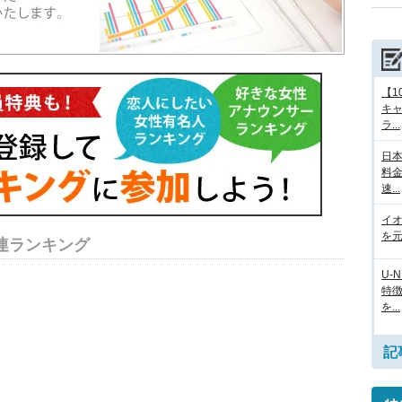
【1
キ
ラ...
日本
料
速...
イ
を元
連ランキング
U-
特
を...
記