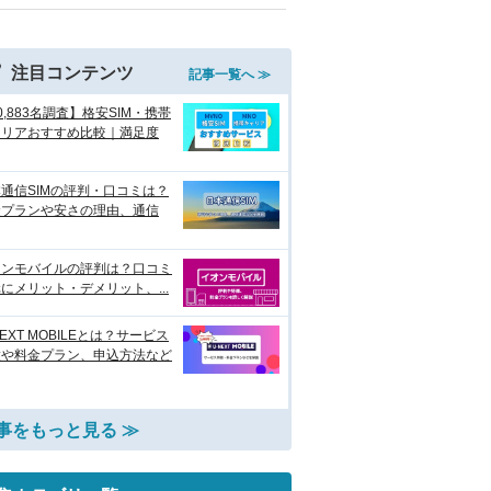
注目コンテンツ
記事一覧へ ≫
0,883名調査】格安SIM・携帯
ャリアおすすめ比較｜満足度
通信SIMの評判・口コミは？
金プランや安さの理由、通信
オンモバイルの評判は？口コミ
にメリット・デメリット、...
NEXT MOBILEとは？サービス
徴や料金プラン、申込方法など
事をもっと見る ≫