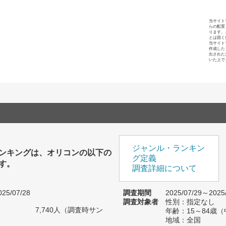
当サイト
らの配置
ります。
とは固く
当サイト
作成した
出された
いた上で
ジャンル・ランキン
ンキングは、オリコンの以下の
グ定義
す。
調査詳細について
25/07/28
調査期間
2025/07/29～2025
調査対象者
性別：指定なし
7,740人（調査時サン
年齢：15～84歳
）
地域：全国