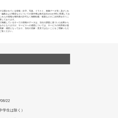
で公開されている情報（文字、写真、イラスト、画像データ等）及びこれ
・編集および構造などについての著作権は株式会社oricon MEに帰属してお
これらの情報を権利者の許可なく無断転載・複製などの二次利用を行うこ
禁じております。
で掲載しているすべての情報やデータは、当社の調査に基づいた結果から
ものとなりますが、サービスへの感想については、サービスの利用者が提
見解・感想となっており、当社の見解・意見ではないことをご理解いただ
ご覧ください。
/08/22
（中学生は除く）