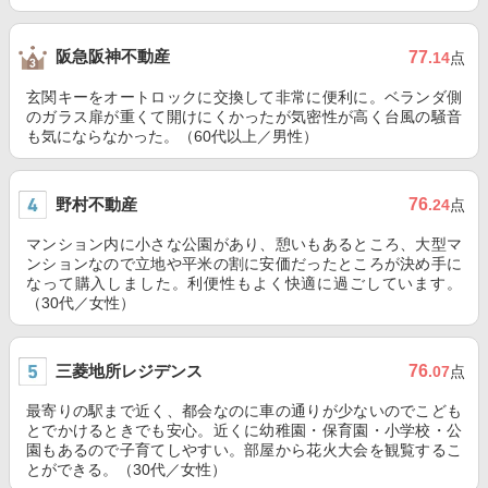
阪急阪神不動産
77
.14
点
玄関キーをオートロックに交換して非常に便利に。ベランダ側
のガラス扉が重くて開けにくかったが気密性が高く台風の騒音
も気にならなかった。（60代以上／男性）
野村不動産
76
.24
点
マンション内に小さな公園があり、憩いもあるところ、大型マ
ンションなので立地や平米の割に安価だったところが決め手に
なって購入しました。利便性もよく快適に過ごしています。
（30代／女性）
三菱地所レジデンス
76
.07
点
最寄りの駅まで近く、都会なのに車の通りが少ないのでこども
とでかけるときでも安心。近くに幼稚園・保育園・小学校・公
園もあるので子育てしやすい。部屋から花火大会を観覧するこ
とができる。（30代／女性）