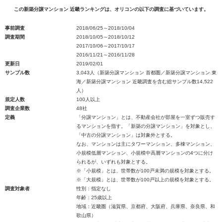
この新築分譲マンション 近畿ランキングは、オリコンの以下の調査に基づいています。
事前調査
2018/06/25～2018/10/04
調査期間
2018/10/05～2018/10/12
2017/10/06～2017/10/17
2016/11/21～2016/11/28
更新日
2019/02/01
サンプル数
3,043人（新築分譲マンション 首都圏／新築分譲マンション 東
海／新築分譲マンション 近畿調査を含む総サンプル数14,522
人）
規定人数
100人以上
調査企業数
48社
定義
「分譲マンション」とは、不動産会社が部屋を一室ずつ販売す
るマンションを指す。「新築の分譲マンション」を対象とし、
「中古の分譲マンション」は対象外とする。
なお、マンションは主にタワーマンション、多棟マンション、
小規模低層マンション、小規模中高層マンションの4つに分け
られるが、いずれも対象とする。
※「小規模」とは、世帯数が100戸未満の規模を対象とする。
※「大規模」とは、世帯数が100戸以上の規模を対象とする。
調査対象者
性別：指定なし
年齢：25歳以上
地域：近畿圏（滋賀県、京都府、大阪府、兵庫県、奈良県、和
歌山県）