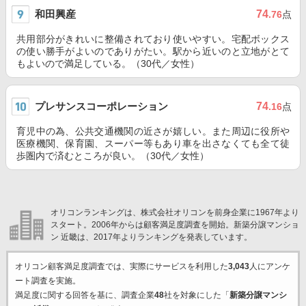
和田興産
74
.76
点
共用部分がきれいに整備されており使いやすい。宅配ボックス
の使い勝手がよいのでありがたい。駅から近いのと立地がとて
もよいので満足している。（30代／女性）
プレサンスコーポレーション
74
.16
点
育児中の為、公共交通機関の近さが嬉しい。また周辺に役所や
医療機関、保育園、スーパー等もあり車を出さなくても全て徒
歩圏内で済むところが良い。（30代／女性）
オリコンランキングは、株式会社オリコンを前身企業に1967年より
スタート。2006年からは顧客満足度調査を開始。新築分譲マンショ
ン 近畿は、2017年よりランキングを発表しています。
オリコン顧客満足度調査では、実際にサービスを利用した
3,043
人にアンケ
ート調査を実施。
満足度に関する回答を基に、調査企業
48
社を対象にした「
新築分譲マンシ