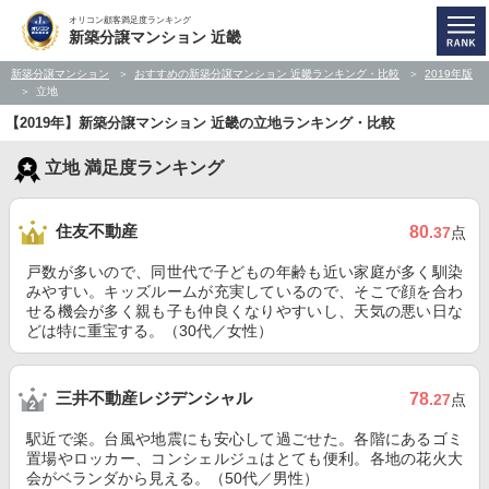
オリコン顧客満足度ランキング
新築分譲マンション 近畿
新築分譲マンション
おすすめの新築分譲マンション 近畿ランキング・比較
2019年版
立地
【2019年】新築分譲マンション 近畿の立地ランキング・比較
立地 満足度ランキング
住友不動産
80
.37
点
戸数が多いので、同世代で子どもの年齢も近い家庭が多く馴染
みやすい。キッズルームが充実しているので、そこで顔を合わ
せる機会が多く親も子も仲良くなりやすいし、天気の悪い日な
どは特に重宝する。（30代／女性）
三井不動産レジデンシャル
78
.27
点
駅近で楽。台風や地震にも安心して過ごせた。各階にあるゴミ
置場やロッカー、コンシェルジュはとても便利。各地の花火大
会がベランダから見える。（50代／男性）