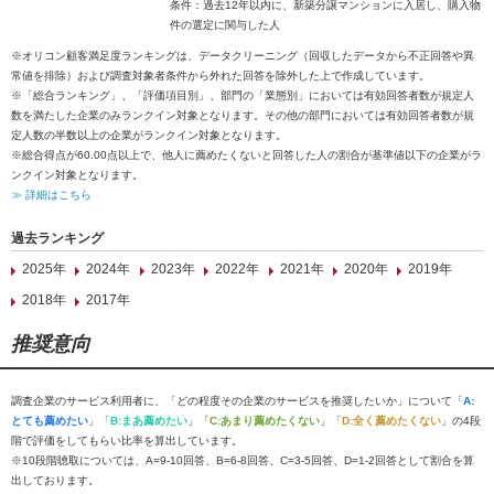
条件：過去12年以内に、新築分譲マンションに入居し、購入物
件の選定に関与した人
※オリコン顧客満足度ランキングは、データクリーニング（回収したデータから不正回答や異
常値を排除）および調査対象者条件から外れた回答を除外した上で作成しています。
※「総合ランキング」、「評価項目別」、部門の「業態別」においては有効回答者数が規定人
数を満たした企業のみランクイン対象となります。その他の部門においては有効回答者数が規
定人数の半数以上の企業がランクイン対象となります。
※総合得点が60.00点以上で、他人に薦めたくないと回答した人の割合が基準値以下の企業がラ
ンクイン対象となります。
≫ 詳細はこちら
過去ランキング
2025年
2024年
2023年
2022年
2021年
2020年
2019年
2018年
2017年
推奨意向
調査企業のサービス利用者に、「どの程度その企業のサービスを推奨したいか」について「
A:
とても薦めたい
」「
B:まあ薦めたい
」「
C:あまり薦めたくない
」「
D:全く薦めたくない
」の4段
階で評価をしてもらい比率を算出しています。
※10段階聴取については、A=9-10回答、B=6-8回答、C=3-5回答、D=1-2回答として割合を算
出しております。