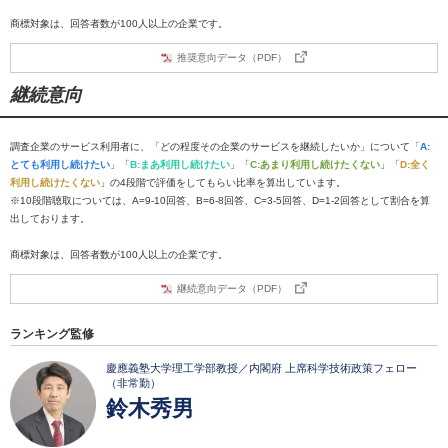
商標対象は、回答者数が100人以上の企業です。
推奨意向データ（PDF）
継続意向
調査企業のサービス利用者に、「どの程度その企業のサービスを継続したいか」について「
A:
とても利用し続けたい
」「
B:まあ利用し続けたい
」「
C:あまり利用し続けたくない
」「
D:全く
利用し続けたくない
」の4段階で評価をしてもらい比率を算出しています。
※10段階聴取については、A=9-10回答、B=6-8回答、C=3-5回答、D=1-2回答として割合を算
出しております。
商標対象は、回答者数が100人以上の企業です。
継続意向データ（PDF）
ランキング監修
慶應義塾大学理工学部教授／内閣府 上席科学技術政策フェロー
（非常勤）
鈴木秀男