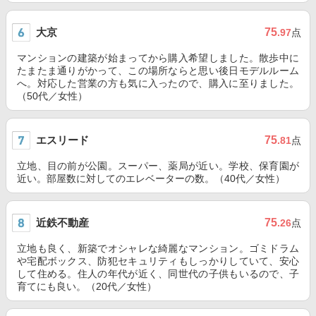
大京
75
.97
点
マンションの建築が始まってから購入希望しました。散歩中に
たまたま通りがかって、この場所ならと思い後日モデルルーム
へ。対応した営業の方も気に入ったので、購入に至りました。
（50代／女性）
エスリード
75
.81
点
立地、目の前が公園。スーパー、薬局が近い。学校、保育園が
近い。部屋数に対してのエレベーターの数。（40代／女性）
近鉄不動産
75
.26
点
立地も良く、新築でオシャレな綺麗なマンション。ゴミドラム
や宅配ボックス、防犯セキュリティもしっかりしていて、安心
して住める。住人の年代が近く、同世代の子供もいるので、子
育てにも良い。（20代／女性）