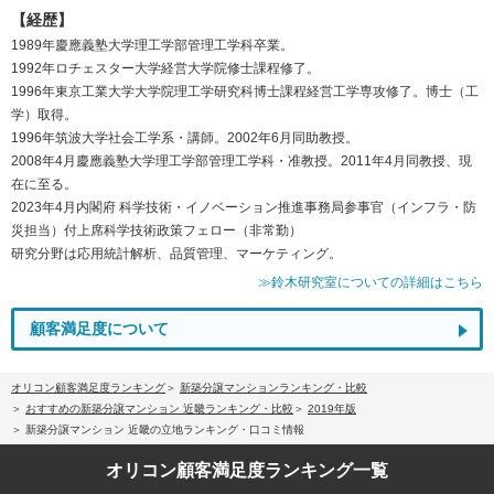
【経歴】
1989年慶應義塾大学理工学部管理工学科卒業。
1992年ロチェスター大学経営大学院修士課程修了。
1996年東京工業大学大学院理工学研究科博士課程経営工学専攻修了。博士（工
学）取得。
1996年筑波大学社会工学系・講師。2002年6月同助教授。
2008年4月慶應義塾大学理工学部管理工学科・准教授。2011年4月同教授、現
在に至る。
2023年4月内閣府 科学技術・イノベーション推進事務局参事官（インフラ・防
災担当）付上席科学技術政策フェロー（非常勤）
研究分野は応用統計解析、品質管理、マーケティング。
≫鈴木研究室についての詳細はこちら
顧客満足度について
オリコン顧客満足度ランキング
新築分譲マンションランキング・比較
おすすめの新築分譲マンション 近畿ランキング・比較
2019年版
新築分譲マンション 近畿の立地ランキング・口コミ情報
オリコン顧客満足度
ランキング一覧