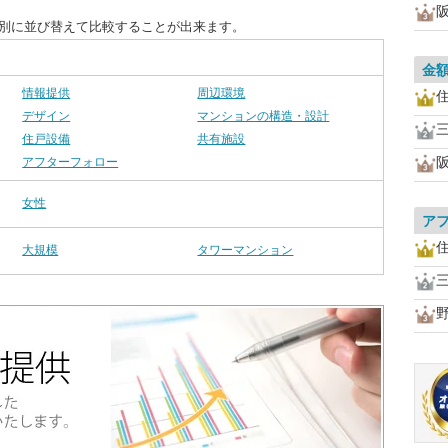
目別に並び替えて比較することが出来ます。
金
情報提供
周辺環境
デザイン
マンションの構造・設計
住戸設備
共有施設
アフターフォロー
女性
ア
大規模
タワーマンション