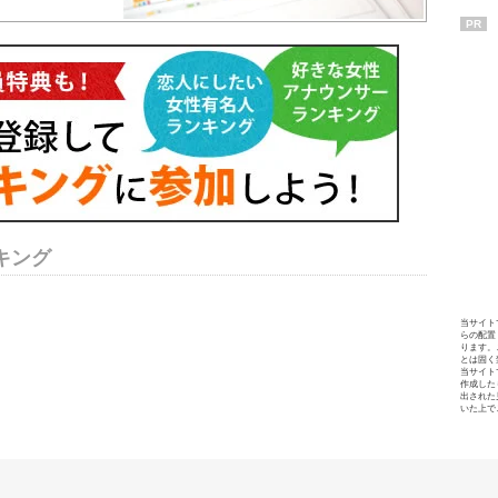
PR
キング
当サイト
らの配置
ります。
とは固く
当サイト
作成した
出された
いた上で