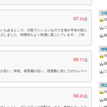
立
67
.34
点
憩いもあるところ、大型マンションなので立地や平米の割に
入しました。利便性もよく快適に過ごしています。（30
情
66
.77
点
局が近い。学校、保育園が近い。部屋数に対してのエレベー
周
66
.20
点