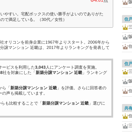
.61
点
使いやすい。宅配ボックスの使い勝手がよいのでありがた
住
ので満足している。（30代／女性）
オリコンを前身企業に1967年よりスタート。2006年から
分譲マンション 近畿は、2017年よりランキングを発表して
住
サービスを利用した
3,043
人にアンケート調査を実施。
48
社を対象にした「
新築分譲マンション 近畿
」ランキング
から「
新築分譲マンション 近畿
」を評価。さらに回答者の
ーの声も掲載しています。
からも比較することで「
新築分譲マンション 近畿
」選びに
共