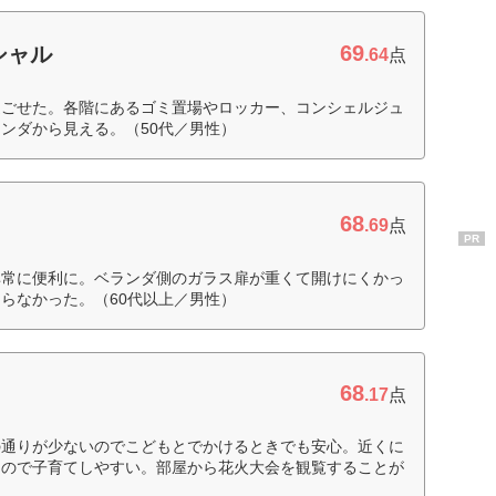
69
シャル
.64
点
過ごせた。各階にあるゴミ置場やロッカー、コンシェルジュ
ンダから見える。（50代／男性）
68
.69
点
PR
非常に便利に。ベランダ側のガラス扉が重くて開けにくかっ
らなかった。（60代以上／男性）
68
.17
点
の通りが少ないのでこどもとでかけるときでも安心。近くに
るので子育てしやすい。部屋から花火大会を観覧することが