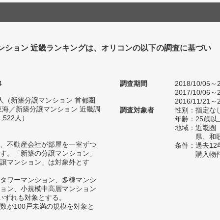
ンション 近畿ランキングは、オリコンの以下の調査に基づい
4
調査期間
2018/10/05～2
2017/10/06～2
43人（新築分譲マンション 首都圏
2016/11/21～2
東海／新築分譲マンション 近畿調
調査対象者
性別：指定な
522人）
年齢：25歳以
地域：近畿圏
県、和
、不動産会社が部屋を一室ずつ
条件：過去1
す。「新築の分譲マンション」
購入物
譲マンション」は対象外とす
タワーマンション、多棟マンシ
ョン、小規模中高層マンション
いずれも対象とする。
数が100戸未満の規模を対象と