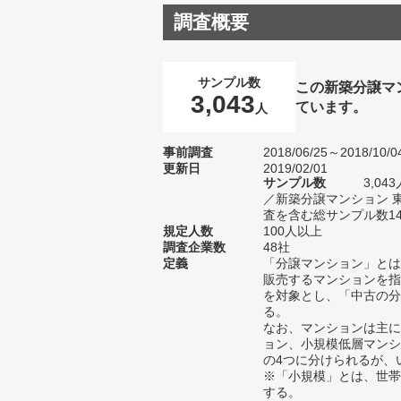
調査概要
サンプル数
この新築分譲マ
3,043
ています。
人
事前調査
2018/06/25～2018/10/0
更新日
2019/02/01
サンプル数
3,0
／新築分譲マンション 
査を含む総サンプル数14,
規定人数
100人以上
調査企業数
48社
定義
「分譲マンション」とは
販売するマンションを指
を対象とし、「中古の分
る。
なお、マンションは主に
ョン、小規模低層マンシ
の4つに分けられるが、
※「小規模」とは、世帯
する。