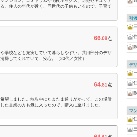
なマンション。ゴミドラムや宅配ボックス、防犯セキュリテ
める。住人の年代が近く、同世代の子供もいるので、子育て
引
66
.08
点
物や学校なども充実していて暮らしやすい。共用部分のデザ
清掃してくれていて、安心。（30代／女性）
デ
64
.81
点
入希望しました。散歩中にたまたま通りがかって、この場所
応した営業の方も気に入ったので、購入に至りました。
マ
64