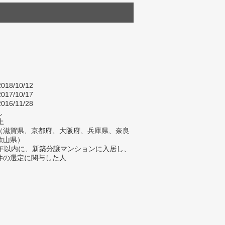
018/10/12
017/10/17
016/11/28
し
上
（滋賀県、京都府、大阪府、兵庫県、奈良
歌山県）
2年以内に、新築分譲マンションに入居し、
件の選定に関与した人