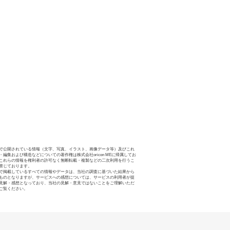
で公開されている情報（文字、写真、イラスト、画像データ等）及びこれ
・編集および構造などについての著作権は株式会社oricon MEに帰属してお
これらの情報を権利者の許可なく無断転載・複製などの二次利用を行うこ
禁じております。
で掲載しているすべての情報やデータは、当社の調査に基づいた結果から
ものとなりますが、サービスへの感想については、サービスの利用者が提
見解・感想となっており、当社の見解・意見ではないことをご理解いただ
ご覧ください。