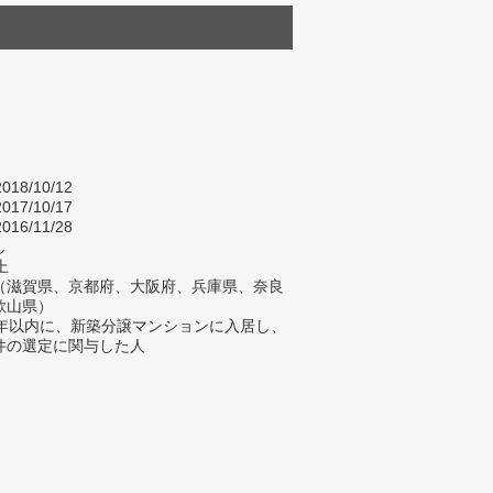
018/10/12
017/10/17
016/11/28
し
上
（滋賀県、京都府、大阪府、兵庫県、奈良
歌山県）
2年以内に、新築分譲マンションに入居し、
件の選定に関与した人