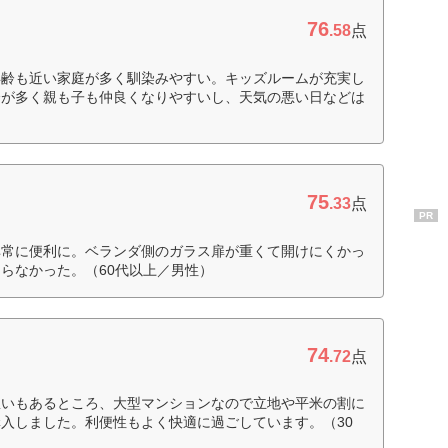
76
.58
点
年齢も近い家庭が多く馴染みやすい。キッズルームが充実し
会が多く親も子も仲良くなりやすいし、天気の悪い日などは
75
.33
点
PR
非常に便利に。ベランダ側のガラス扉が重くて開けにくかっ
らなかった。（60代以上／男性）
74
.72
点
憩いもあるところ、大型マンションなので立地や平米の割に
入しました。利便性もよく快適に過ごしています。（30