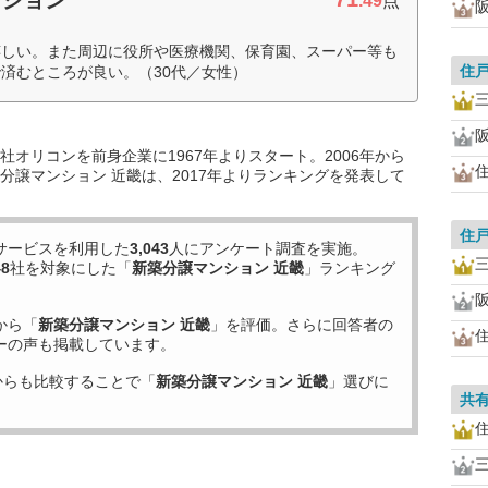
.49
点
嬉しい。また周辺に役所や医療機関、保育園、スーパー等も
住
済むところが良い。（30代／女性）
オリコンを前身企業に1967年よりスタート。2006年から
分譲マンション 近畿は、2017年よりランキングを発表して
住
サービスを利用した
3,043
人にアンケート調査を実施。
48
社を対象にした「
新築分譲マンション 近畿
」ランキング
から「
新築分譲マンション 近畿
」を評価。さらに回答者の
ーの声も掲載しています。
からも比較することで「
新築分譲マンション 近畿
」選びに
共