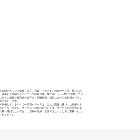
で公開されている情報（文字、写真、イラスト、画像データ等）及びこれ
・編集および構造などについての著作権は株式会社oricon MEに帰属してお
これらの情報を権利者の許可なく無断転載・複製などの二次利用を行うこ
禁じております。
で掲載しているすべての情報やデータは、当社の調査に基づいた結果から
ものとなりますが、サービスへの感想については、サービスの利用者が提
見解・感想となっており、当社の見解・意見ではないことをご理解いただ
ご覧ください。