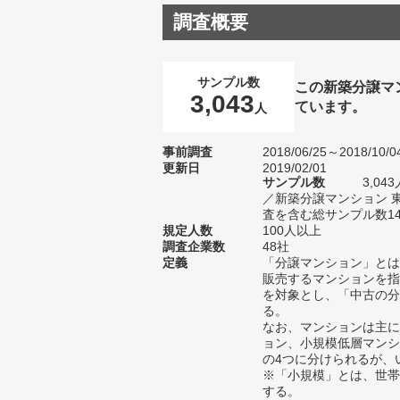
調査概要
サンプル数
この新築分譲マ
3,043
ています。
人
事前調査
2018/06/25～2018/10/0
更新日
2019/02/01
サンプル数
3,0
／新築分譲マンション 
査を含む総サンプル数14,
規定人数
100人以上
調査企業数
48社
定義
「分譲マンション」とは
販売するマンションを指
を対象とし、「中古の分
る。
なお、マンションは主に
ョン、小規模低層マンシ
の4つに分けられるが、
※「小規模」とは、世帯
する。