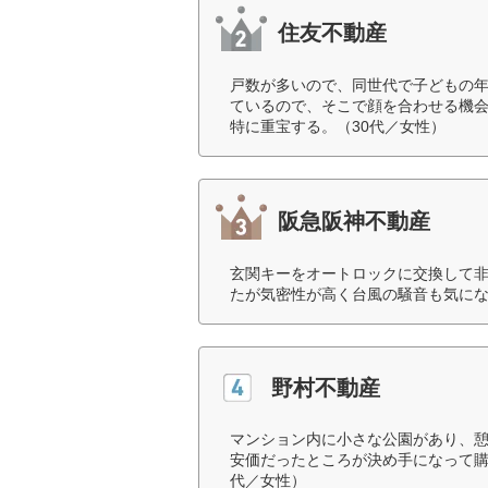
住友不動産
戸数が多いので、同世代で子どもの
ているので、そこで顔を合わせる機
特に重宝する。（30代／女性）
阪急阪神不動産
玄関キーをオートロックに交換して
たが気密性が高く台風の騒音も気にな
野村不動産
マンション内に小さな公園があり、
安価だったところが決め手になって購
代／女性）