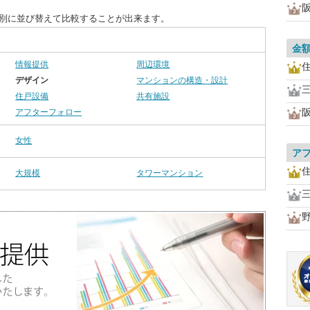
目別に並び替えて比較することが出来ます。
金
情報提供
周辺環境
デザイン
マンションの構造・設計
住戸設備
共有施設
アフターフォロー
女性
ア
大規模
タワーマンション