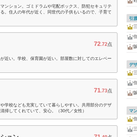
なマンション。ゴミドラムや宅配ボックス、防犯セキュリテ
める。住人の年代が近く、同世代の子供もいるので、子育て
引
72
.72
点
局が近い。学校、保育園が近い。部屋数に対してのエレベー
デ
71
.73
点
物や学校なども充実していて暮らしやすい。共用部分のデザ
清掃してくれていて、安心。（30代／女性）
マ
71
ーション