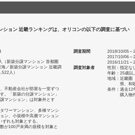
ンション 近畿ランキングは、オリコンの以下の調査に基づい
4
調査期間
2018/10/05～2
2017/10/06～2
43人（新築分譲マンション 首都圏
2016/11/21～2
東海／新築分譲マンション 近畿調
調査対象者
性別：指定な
522人）
年齢：25歳以
地域：近畿圏
県、和
、不動産会社が部屋を一室ずつ
条件：過去1
す。「新築の分譲マンション」
購入物
譲マンション」は対象外とす
タワーマンション、多棟マンシ
ョン、小規模中高層マンション
いずれも対象とする。
数が100戸未満の規模を対象と