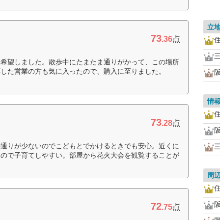
立
73
.36
点
入希望しました。散歩中にたまたま通りがかって、この場所
応した営業の方も気に入ったので、購入に至りました。
情
73
.28
点
の通りが少ないのでこどもとでかけるときでも安心。近くに
るので子育てしやすい。部屋から花火大会を観覧することが
周
72
.75
点