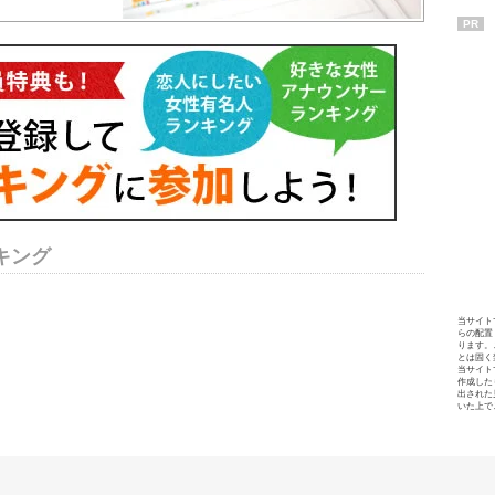
PR
キング
当サイト
らの配置
ります。
とは固く
当サイト
作成した
出された
いた上で