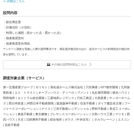
≫ 詳細はこちら
設問内容
・総合満足度
・評価項目（小項目）
・利用した感想（良かった点・悪かった点）
・他者推奨意向
・他者推奨意向理由
アンケート調査を実施した際の質問事項です。満足度評価項目のほか、該当サービスの利用状況や検討内
容を質問しています。
その他の設問内容はこちら
調査対象企業（サービス）
第一交通産業グループ | モリモト | 旭化成ホームズ株式会社 | 穴吹興産 | NTT都市開発 | 九州旅
客鉄道 | エス トラスト | オープンハウス・ディベロップメント | 丸紅都市開発 | 積水ハウス |
明和地所 | セントラル総合開発 | 三菱地所レジデンス | 穴吹工務店 | 大英産業 | サンヨーホーム
ズ | 西日本鉄道 | JR西日本不動産開発 | 阪急阪神不動産 | 住友不動産 | ダイア建設名古屋 | フー
ジャースコーポレーション | ナイス | 三井不動産レジデンシャル | 野村不動産 | 長谷工コーポレ
ーション | 東急不動産 | 東京建物 | プレサンスコーポレーション | 大和ハウス工業 | マリモ | 西
武ハウス | 大京 | 日鉄興和不動産 | 総合地所 | ポラス（中央住宅） | タカラレーベン | エスコン
| 近鉄不動産