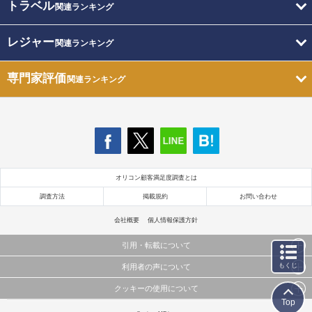
トラベル
関連ランキング
レジャー
関連ランキング
専門家評価
関連ランキング
オリコン顧客満足度調査とは
調査方法
掲載規約
お問い合わせ
会社概要
個人情報保護方針
引用・転載について
もくじ
利用者の声について
当サイトで公開されている情報（文字、写真、イラスト、画像データ等）及びこれらの配置・
編集および構造などについての著作権は株式会社oricon MEに帰属しております。
クッキーの使用について
当サイトに掲載している内容はすべてサービスの利用者が提出された見解・感想です。
これらの情報を権利者の許可なく無断転載・複製などの二次利用を行うことは固く禁じており
Top
弊社が内容について正確性を含め一切保証するものではありません。
ます。