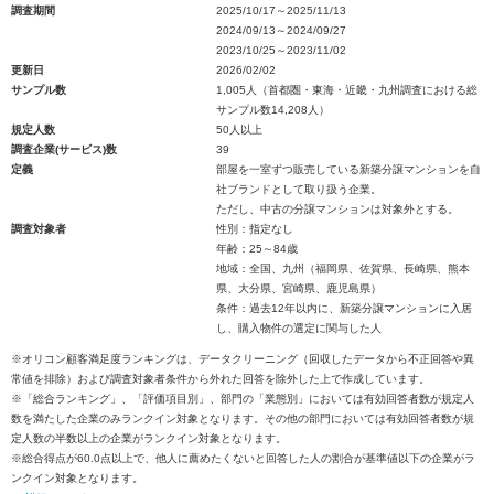
調査期間
2025/10/17～2025/11/13
2024/09/13～2024/09/27
2023/10/25～2023/11/02
更新日
2026/02/02
サンプル数
1,005人（首都圏・東海・近畿・九州調査における総
サンプル数14,208人）
規定人数
50人以上
調査企業(サービス)数
39
定義
部屋を一室ずつ販売している新築分譲マンションを自
社ブランドとして取り扱う企業。
ただし、中古の分譲マンションは対象外とする。
調査対象者
性別：指定なし
年齢：25～84歳
地域：全国、九州（福岡県、佐賀県、長崎県、熊本
県、大分県、宮崎県、鹿児島県）
条件：過去12年以内に、新築分譲マンションに入居
し、購入物件の選定に関与した人
※オリコン顧客満足度ランキングは、データクリーニング（回収したデータから不正回答や異
常値を排除）および調査対象者条件から外れた回答を除外した上で作成しています。
※「総合ランキング」、「評価項目別」、部門の「業態別」においては有効回答者数が規定人
数を満たした企業のみランクイン対象となります。その他の部門においては有効回答者数が規
定人数の半数以上の企業がランクイン対象となります。
※総合得点が60.0点以上で、他人に薦めたくないと回答した人の割合が基準値以下の企業がラ
ンクイン対象となります。