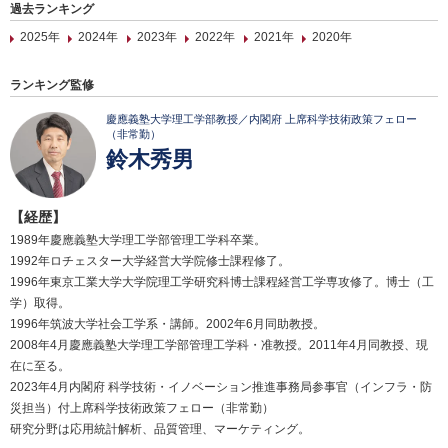
過去ランキング
2025年
2024年
2023年
2022年
2021年
2020年
ランキング監修
慶應義塾大学理工学部教授／内閣府 上席科学技術政策フェロー
（非常勤）
鈴木秀男
【経歴】
1989年慶應義塾大学理工学部管理工学科卒業。
1992年ロチェスター大学経営大学院修士課程修了。
1996年東京工業大学大学院理工学研究科博士課程経営工学専攻修了。博士（工
学）取得。
1996年筑波大学社会工学系・講師。2002年6月同助教授。
2008年4月慶應義塾大学理工学部管理工学科・准教授。2011年4月同教授、現
在に至る。
2023年4月内閣府 科学技術・イノベーション推進事務局参事官（インフラ・防
災担当）付上席科学技術政策フェロー（非常勤）
研究分野は応用統計解析、品質管理、マーケティング。