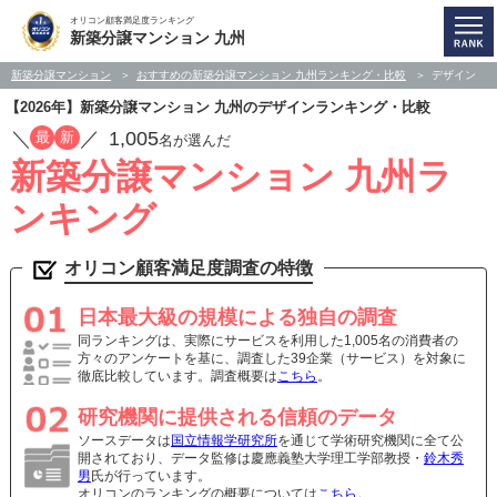
オリコン顧客満足度ランキング
新築分譲マンション 九州
新築分譲マンション
おすすめの新築分譲マンション 九州ランキング・比較
デザイン
【2026年】新築分譲マンション 九州のデザインランキング・比較
／
／
1,005
最
新
名が選んだ
新築分譲マンション 九州ラ
ンキング
オリコン顧客満足度調査の特徴
日本最大級の規模による独自の調査
同ランキングは、実際にサービスを利用した1,005名の消費者の
方々のアンケートを基に、調査した39企業（サービス）を対象に
徹底比較しています。調査概要は
こちら
。
研究機関に提供される信頼のデータ
ソースデータは
国立情報学研究所
を通じて学術研究機関に全て公
開されており、データ監修は慶應義塾大学理工学部教授・
鈴木秀
男
氏が行っています。
オリコンのランキングの概要については
こちら
。