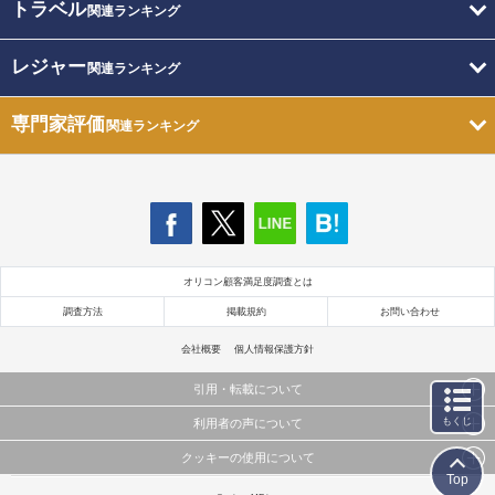
トラベル
関連ランキング
レジャー
関連ランキング
専門家評価
関連ランキング
オリコン顧客満足度調査とは
調査方法
掲載規約
お問い合わせ
会社概要
個人情報保護方針
引用・転載について
もくじ
利用者の声について
当サイトで公開されている情報（文字、写真、イラスト、画像データ等）及びこれらの配置・
編集および構造などについての著作権は株式会社oricon MEに帰属しております。
クッキーの使用について
当サイトに掲載している内容はすべてサービスの利用者が提出された見解・感想です。
これらの情報を権利者の許可なく無断転載・複製などの二次利用を行うことは固く禁じており
Top
弊社が内容について正確性を含め一切保証するものではありません。
ます。