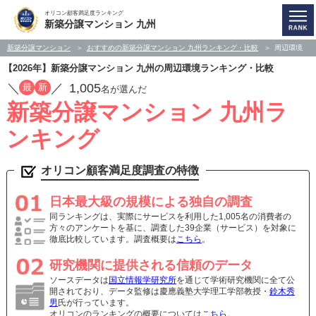
オリコン顧客満足度ランキング
新築分譲マンション 九州
新築分譲マンション
おすすめの新築分譲マンション 九州ランキング・比較
周辺環境
【2026年】新築分譲マンション 九州の周辺環境ランキング・比較
／
／
1,005
最
新
名が選んだ
新築分譲マンション 九州ラ
ンキング
オリコン顧客満足度調査の特徴
日本最大級の規模による独自の調査
同ランキングは、実際にサービスを利用した1,005名の消費者の
方々のアンケートを基に、調査した39企業（サービス）を対象に
徹底比較しています。調査概要は
こちら
。
研究機関に提供される信頼のデータ
ソースデータは
国立情報学研究所
を通じて学術研究機関に全て公
開されており、データ監修は慶應義塾大学理工学部教授・
鈴木秀
男
氏が行っています。
オリコンのランキングの概要については
こちら
。