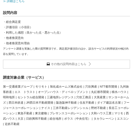
≫ 詳細はこちら
設問内容
・総合満足度
・評価項目（小項目）
・利用した感想（良かった点・悪かった点）
・他者推奨意向
・他者推奨意向理由
アンケート調査を実施した際の質問事項です。満足度評価項目のほか、該当サービスの利用状況や検討内
容を質問しています。
その他の設問内容はこちら
調査対象企業（サービス）
第一交通産業グループ | モリモト | 旭化成ホームズ株式会社 | 穴吹興産 | NTT都市開発 | 九州旅
客鉄道 | エス トラスト | オープンハウス・ディベロップメント | 丸紅都市開発 | 積水ハウス |
明和地所 | セントラル総合開発 | 三菱地所レジデンス | 穴吹工務店 | 大英産業 | サンヨーホーム
ズ | 西日本鉄道 | JR西日本不動産開発 | 阪急阪神不動産 | 住友不動産 | ダイア建設名古屋 | フー
ジャースコーポレーション | ナイス | 三井不動産レジデンシャル | 野村不動産 | 長谷工コーポレ
ーション | 東急不動産 | 東京建物 | プレサンスコーポレーション | 大和ハウス工業 | マリモ | 西
武ハウス | 大京 | 日鉄興和不動産 | 総合地所 | ポラス（中央住宅） | タカラレーベン | エスコン
| 近鉄不動産