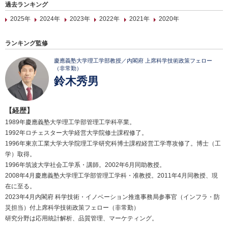
過去ランキング
2025年
2024年
2023年
2022年
2021年
2020年
ランキング監修
慶應義塾大学理工学部教授／内閣府 上席科学技術政策フェロー
（非常勤）
鈴木秀男
【経歴】
1989年慶應義塾大学理工学部管理工学科卒業。
1992年ロチェスター大学経営大学院修士課程修了。
1996年東京工業大学大学院理工学研究科博士課程経営工学専攻修了。博士（工
学）取得。
1996年筑波大学社会工学系・講師。2002年6月同助教授。
2008年4月慶應義塾大学理工学部管理工学科・准教授。2011年4月同教授、現
在に至る。
2023年4月内閣府 科学技術・イノベーション推進事務局参事官（インフラ・防
災担当）付上席科学技術政策フェロー（非常勤）
研究分野は応用統計解析、品質管理、マーケティング。