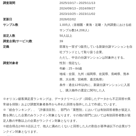
調査期間
2025/10/17～2025/11/13
2024/09/13～2024/09/27
2023/10/25～2023/11/02
更新日
2026/02/02
サンプル数
1,005人（首都圏・東海・近畿・九州調査における総
サンプル数14,208人）
規定人数
50人以上
調査企業(サービス)数
39
定義
部屋を一室ずつ販売している新築分譲マンションを自
社ブランドとして取り扱う企業。
ただし、中古の分譲マンションは対象外とする。
調査対象者
性別：指定なし
年齢：25～84歳
地域：全国、九州（福岡県、佐賀県、長崎県、熊本
県、大分県、宮崎県、鹿児島県）
条件：過去12年以内に、新築分譲マンションに入居
し、購入物件の選定に関与した人
※オリコン顧客満足度ランキングは、データクリーニング（回収したデータから不正回答や異
常値を排除）および調査対象者条件から外れた回答を除外した上で作成しています。
※「総合ランキング」、「評価項目別」、部門の「業態別」においては有効回答者数が規定人
数を満たした企業のみランクイン対象となります。その他の部門においては有効回答者数が規
定人数の半数以上の企業がランクイン対象となります。
※総合得点が60.0点以上で、他人に薦めたくないと回答した人の割合が基準値以下の企業がラ
ンクイン対象となります。