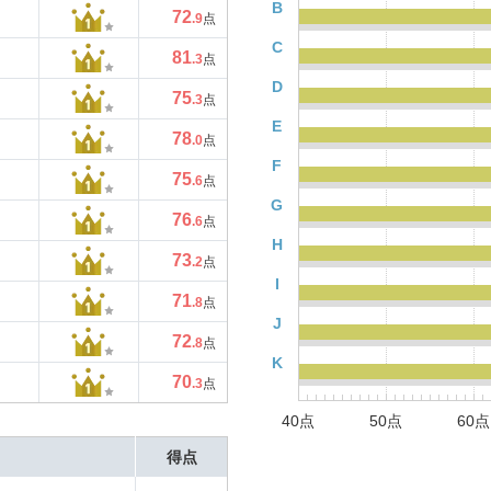
B
72
.9
点
C
81
.3
点
D
75
.3
点
E
78
.0
点
F
75
.6
点
G
76
.6
点
H
73
.2
点
I
71
.8
点
J
72
.8
点
K
70
.3
点
40点
50点
60点
得点