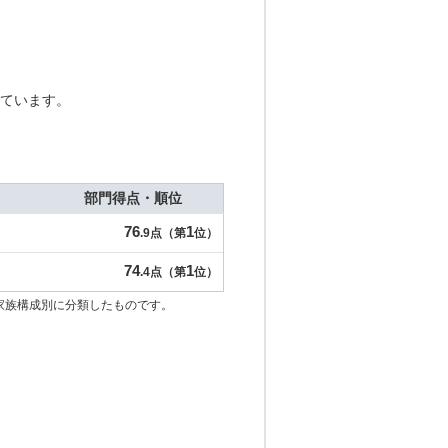
ています。
部門得点・順位
76
1
.9点（第
位）
74
1
.4点（第
位）
家族構成別に分類したものです。