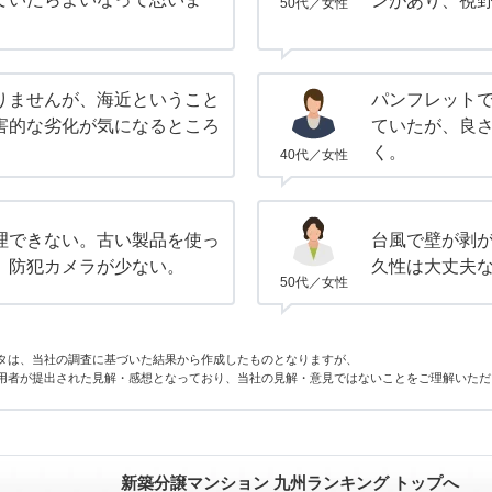
ンがあり、視
50代／女性
りませんが、海近ということ
パンフレット
害的な劣化が気になるところ
ていたが、良
く。
40代／女性
理できない。古い製品を使っ
台風で壁が剥
。防犯カメラが少ない。
久性は大丈夫
50代／女性
タは、当社の調査に基づいた結果から作成したものとなりますが、
用者が提出された見解・感想となっており、当社の見解・意見ではないことをご理解いただ
新築分譲マンション 九州ランキング トップへ