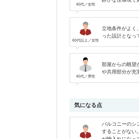
40代／女性
立地条件がよく
った設計となっ
60代以上／女性
部屋からの眺望
や共用部分が充
40代／男性
気になる点
バルコニーのシ
することがない
が物入れになっ