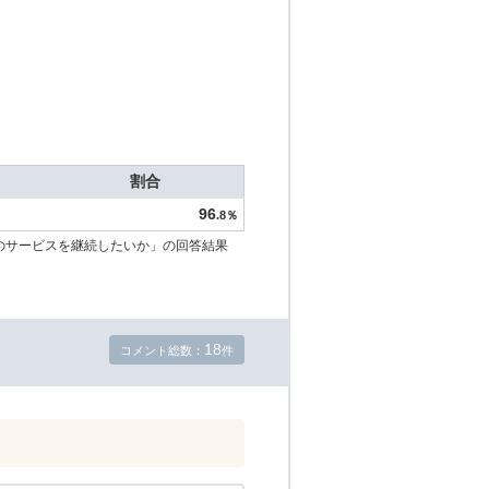
割合
96
.8％
のサービスを継続したいか」の回答結果
18
コメント総数：
件