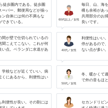
から徒歩圏内である。徒歩圏
毎日、山、海
スーパー、郵便局などが揃っ
構も余裕があ
ョン自体には何の不満もな
共用部分のお
60代以上／女性
ができている。
良いです。
の間が壁で仕切られているの
利便性はいい
然聞こえてこない。これが何
停があるので
良い点。ベランダに水道があ
ない点が多い
40代／女性
。学校などが近くていい。病
冬、暖かくて
近くにあるから、利便性はい
で外の音もほ
50代／女性
も利便性が良い。その割には
セカンドリビ
満足しています。
すく快適に過