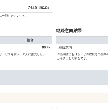
74
1
.4点（第
位）
に分類したものです。
継続意向結果
割合
89
継続意向
.7％
サービスを友人・知人に推奨したい
※当調査における「どの程度その企業
から算出した割合です。