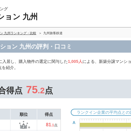
ング
ション 九州
ン 九州ランキング・比較
九州旅客鉄道
ション 九州の評判・口コミ
に入居し、購入物件の選定に関与した
1,005人
による、新築分譲マンショ
点を紹介。
75
合得点
.2
点
ランクイン企業の平均点との
順位
得点
A
81
.1
点