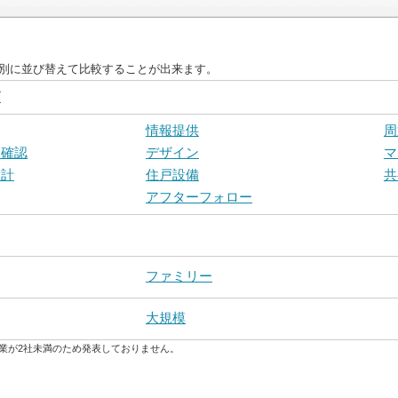
目別に並び替えて比較することが出来ます。
グ
情報提供
周
戸確認
デザイン
マ
設計
住戸設備
共
アフターフォロー
ファミリー
大規模
業が2社未満のため発表しておりません。