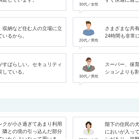
30代／女性
、収納など住む人の立場に立
さまざまな共
ているから。
24時間も非常
20代／男性
がすばらしい。セキュリティ
スーパー、保
実している。
ションよりも
30代／男性
ンクが小さ過ぎてあまり利用
階下の住民の
。隣との境の引っ込んだ部分
においが入っ
ていたらよいなって思いま