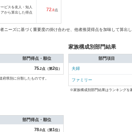
サービスを友人・知人
72
.8
点
コアから算出した得点
者ニーズに基づく重要度の掛け合わせ、他者推奨得点を加味して算出し
家族構成別部門結果
部門得点・順位
部門項目
75
2
夫婦
.2点（第
位）
道府県別に分類したものです。
ファミリー
※家族構成別部門結果はランキングを
部門得点・順位
78
1
.0点（第
位）