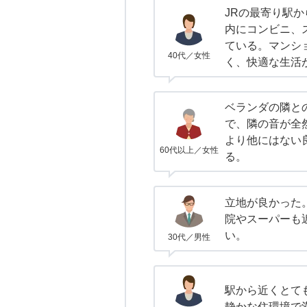
JRの最寄り駅
内にコンビニ、
ている。マンシ
40代／女性
く、快適な生活
ベランダの隣と
で、隣の音が全
より他にはない
60代以上／女性
る。
立地が良かった
院やスーパーも
い。
30代／男性
駅から近くとて
静かな住環境で