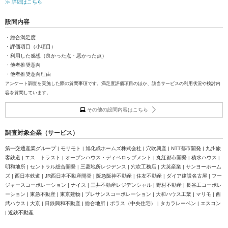
≫ 詳細はこちら
設問内容
・総合満足度
・評価項目（小項目）
・利用した感想（良かった点・悪かった点）
・他者推奨意向
・他者推奨意向理由
アンケート調査を実施した際の質問事項です。満足度評価項目のほか、該当サービスの利用状況や検討内
容を質問しています。
その他の設問内容はこちら
調査対象企業（サービス）
第一交通産業グループ | モリモト | 旭化成ホームズ株式会社 | 穴吹興産 | NTT都市開発 | 九州旅
客鉄道 | エス トラスト | オープンハウス・ディベロップメント | 丸紅都市開発 | 積水ハウス |
明和地所 | セントラル総合開発 | 三菱地所レジデンス | 穴吹工務店 | 大英産業 | サンヨーホーム
ズ | 西日本鉄道 | JR西日本不動産開発 | 阪急阪神不動産 | 住友不動産 | ダイア建設名古屋 | フー
ジャースコーポレーション | ナイス | 三井不動産レジデンシャル | 野村不動産 | 長谷工コーポレ
ーション | 東急不動産 | 東京建物 | プレサンスコーポレーション | 大和ハウス工業 | マリモ | 西
武ハウス | 大京 | 日鉄興和不動産 | 総合地所 | ポラス（中央住宅） | タカラレーベン | エスコン
| 近鉄不動産