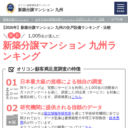
オリコン顧客満足度ランキング
新築分譲マンション 九州
新築分譲マンション
おすすめの新築分譲マンション 九州ランキング・比較
住戸設備
【2026年】新築分譲マンション 九州の住戸設備ランキング・比較
／
／
1,005
最
新
名が選んだ
新築分譲マンション 九州ラ
ンキング
オリコン顧客満足度調査の特徴
日本最大級の規模による独自の調査
同ランキングは、実際にサービスを利用した1,005名の消費者の
方々のアンケートを基に、調査した39企業（サービス）を対象に
徹底比較しています。調査概要は
こちら
。
研究機関に提供される信頼のデータ
ソースデータは
国立情報学研究所
を通じて学術研究機関に全て公
開されており、データ監修は慶應義塾大学理工学部教授・
鈴木秀
男
氏が行っています。
オリコンのランキングの概要については
こちら
。