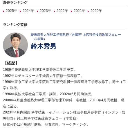
過去ランキング
2025年
2024年
2023年
2022年
2021年
2020年
ランキング監修
慶應義塾大学理工学部教授／内閣府 上席科学技術政策フェロー
（非常勤）
鈴木秀男
【経歴】
1989年慶應義塾大学理工学部管理工学科卒業。
1992年ロチェスター大学経営大学院修士課程修了。
1996年東京工業大学大学院理工学研究科博士課程経営工学専攻修了。博士（工
学）取得。
1996年筑波大学社会工学系・講師。2002年6月同助教授。
2008年4月慶應義塾大学理工学部管理工学科・准教授。2011年4月同教授、現
在に至る。
2023年4月内閣府 科学技術・イノベーション推進事務局参事官（インフラ・防
災担当）付上席科学技術政策フェロー（非常勤）
研究分野は応用統計解析、品質管理、マーケティング。