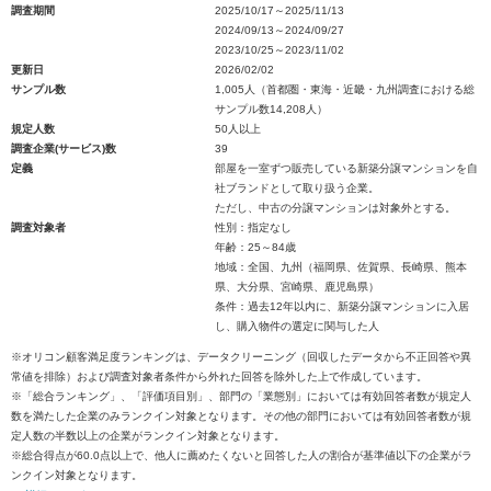
調査期間
2025/10/17～2025/11/13
2024/09/13～2024/09/27
2023/10/25～2023/11/02
更新日
2026/02/02
サンプル数
1,005人（首都圏・東海・近畿・九州調査における総
サンプル数14,208人）
規定人数
50人以上
調査企業(サービス)数
39
定義
部屋を一室ずつ販売している新築分譲マンションを自
社ブランドとして取り扱う企業。
ただし、中古の分譲マンションは対象外とする。
調査対象者
性別：指定なし
年齢：25～84歳
地域：全国、九州（福岡県、佐賀県、長崎県、熊本
県、大分県、宮崎県、鹿児島県）
条件：過去12年以内に、新築分譲マンションに入居
し、購入物件の選定に関与した人
※オリコン顧客満足度ランキングは、データクリーニング（回収したデータから不正回答や異
常値を排除）および調査対象者条件から外れた回答を除外した上で作成しています。
※「総合ランキング」、「評価項目別」、部門の「業態別」においては有効回答者数が規定人
数を満たした企業のみランクイン対象となります。その他の部門においては有効回答者数が規
定人数の半数以上の企業がランクイン対象となります。
※総合得点が60.0点以上で、他人に薦めたくないと回答した人の割合が基準値以下の企業がラ
ンクイン対象となります。