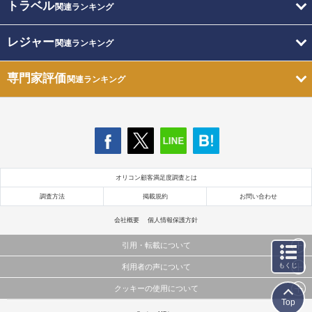
トラベル
関連ランキング
レジャー
関連ランキング
専門家評価
関連ランキング
オリコン顧客満足度調査とは
調査方法
掲載規約
お問い合わせ
会社概要
個人情報保護方針
引用・転載について
もくじ
利用者の声について
当サイトで公開されている情報（文字、写真、イラスト、画像データ等）及びこれらの配置・
編集および構造などについての著作権は株式会社oricon MEに帰属しております。
クッキーの使用について
当サイトに掲載している内容はすべてサービスの利用者が提出された見解・感想です。
これらの情報を権利者の許可なく無断転載・複製などの二次利用を行うことは固く禁じており
Top
弊社が内容について正確性を含め一切保証するものではありません。
ます。