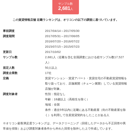
サンプル数
2,681
人
この賃貸情報店舗 近畿ランキングは、オリコンの以下の調査に基づいています。
事前調査
2017/04/14～2017/05/30
調査期間
2017/05/31～2017/06/05
2016/07/20～2016/07/22
2015/07/15～2015/07/23
更新日
2017/10/02
サンプル数
2,681人（近畿を含む全国調査における総サンプル数17,527
人）
規定人数
50人以上
調査企業数
17社
定義
賃貸マンション・賃貸アパート・賃貸住宅の不動産賃貸情報を
取り扱っており、店舗展開（チェーン展開）している賃貸情報
店舗が対象。
調査対象者
性別：指定なし
年齢：18歳以上（高校生を除く）
地域：全国
条件：過去5年以内に近畿にある不動産屋（街の不動産屋を除
く）を利用して住居賃貸契約をしたことがある人
※オリコン顧客満足度ランキングは、データクリーニング（回収したデータから不正回答や異
常値を排除）および調査対象者条件から外れた回答を除外した上で作成しています。