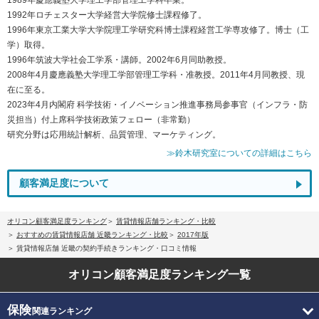
1992年ロチェスター大学経営大学院修士課程修了。
1996年東京工業大学大学院理工学研究科博士課程経営工学専攻修了。博士（工
学）取得。
1996年筑波大学社会工学系・講師。2002年6月同助教授。
2008年4月慶應義塾大学理工学部管理工学科・准教授。2011年4月同教授、現
在に至る。
2023年4月内閣府 科学技術・イノベーション推進事務局参事官（インフラ・防
災担当）付上席科学技術政策フェロー（非常勤）
研究分野は応用統計解析、品質管理、マーケティング。
≫鈴木研究室についての詳細はこちら
顧客満足度について
オリコン顧客満足度ランキング
賃貸情報店舗ランキング・比較
おすすめの賃貸情報店舗 近畿ランキング・比較
2017年版
賃貸情報店舗 近畿の契約手続きランキング・口コミ情報
オリコン顧客満足度
ランキング一覧
保険
関連ランキング