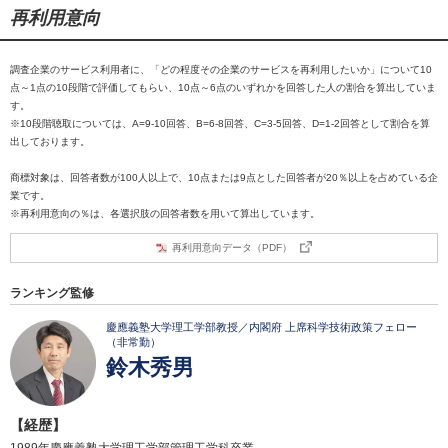
再利用意向
調査企業のサービス利用者に、「どの程度その企業のサービスを再利用したいか」について10
点～1点の10段階で評価してもらい、10点～6点のいずれかを回答した人の割合を算出していま
す。
※10段階聴取については、A=9-10回答、B=6-8回答、C=3-5回答、D=1-2回答として割合を算
出しております。
商標対象は、回答者数が100人以上で、10点または9点とした回答者が20％以上を占めている企
業です。
※再利用意向の％は、各選択肢の回答者数を用いて算出しています。
再利用意向データ（PDF）
ランキング監修
慶應義塾大学理工学部教授／内閣府 上席科学技術政策フェロー
（非常勤）
鈴木秀男
【経歴】
1989年慶應義塾大学理工学部管理工学科卒業。