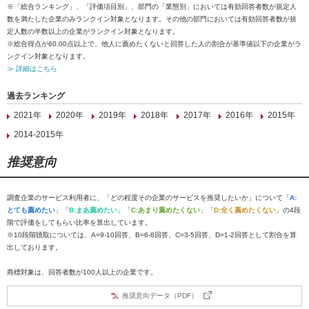
※「総合ランキング」、「評価項目別」、部門の「業態別」においては有効回答者数が規定人
数を満たした企業のみランクイン対象となります。その他の部門においては有効回答者数が規
定人数の半数以上の企業がランクイン対象となります。
※総合得点が60.00点以上で、他人に薦めたくないと回答した人の割合が基準値以下の企業がラ
ンクイン対象となります。
≫ 詳細はこちら
過去ランキング
2021年
2020年
2019年
2018年
2017年
2016年
2015年
2014-2015年
推奨意向
調査企業のサービス利用者に、「どの程度その企業のサービスを推奨したいか」について「
A:
とても薦めたい
」「
B:まあ薦めたい
」「
C:あまり薦めたくない
」「
D:全く薦めたくない
」の4段
階で評価をしてもらい比率を算出しています。
※10段階聴取については、A=9-10回答、B=6-8回答、C=3-5回答、D=1-2回答として割合を算
出しております。
商標対象は、回答者数が100人以上の企業です。
推奨意向データ（PDF）