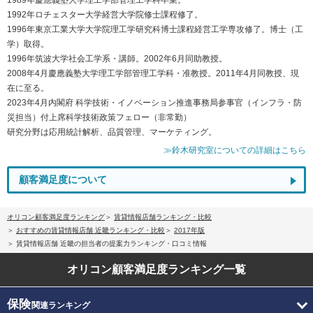
1992年ロチェスター大学経営大学院修士課程修了。
1996年東京工業大学大学院理工学研究科博士課程経営工学専攻修了。博士（工
学）取得。
1996年筑波大学社会工学系・講師。2002年6月同助教授。
2008年4月慶應義塾大学理工学部管理工学科・准教授。2011年4月同教授、現
在に至る。
2023年4月内閣府 科学技術・イノベーション推進事務局参事官（インフラ・防
災担当）付上席科学技術政策フェロー（非常勤）
研究分野は応用統計解析、品質管理、マーケティング。
≫鈴木研究室についての詳細はこちら
顧客満足度について
オリコン顧客満足度ランキング
賃貸情報店舗ランキング・比較
おすすめの賃貸情報店舗 近畿ランキング・比較
2017年版
賃貸情報店舗 近畿の担当者の提案力ランキング・口コミ情報
オリコン顧客満足度
ランキング一覧
保険
関連ランキング