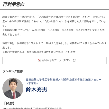
再利用意向
調査企業のサービス利用者に、「どの程度その企業のサービスを再利用したいか」について10
点～1点の10段階で評価してもらい、10点～6点のいずれかを回答した人の割合を算出していま
す。
※10段階聴取については、A=9-10回答、B=6-8回答、C=3-5回答、D=1-2回答として割合を算
出しております。
商標対象は、回答者数が100人以上で、10点または9点とした回答者が20％以上を占めている企
業です。
※再利用意向の％は、各選択肢の回答者数を用いて算出しています。
再利用意向データ（PDF）
ランキング監修
慶應義塾大学理工学部教授／内閣府 上席科学技術政策フェロー
（非常勤）
鈴木秀男
【経歴】
1989年慶應義塾大学理工学部管理工学科卒業。