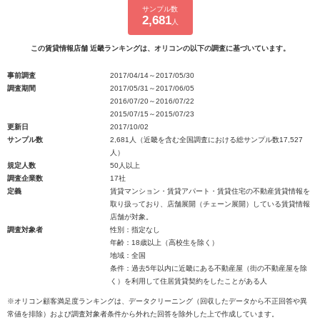
サンプル数
2,681
人
この賃貸情報店舗 近畿ランキングは、オリコンの以下の調査に基づいています。
事前調査
2017/04/14～2017/05/30
調査期間
2017/05/31～2017/06/05
2016/07/20～2016/07/22
2015/07/15～2015/07/23
更新日
2017/10/02
サンプル数
2,681人（近畿を含む全国調査における総サンプル数17,527
人）
規定人数
50人以上
調査企業数
17社
定義
賃貸マンション・賃貸アパート・賃貸住宅の不動産賃貸情報を
取り扱っており、店舗展開（チェーン展開）している賃貸情報
店舗が対象。
調査対象者
性別：指定なし
年齢：18歳以上（高校生を除く）
地域：全国
条件：過去5年以内に近畿にある不動産屋（街の不動産屋を除
く）を利用して住居賃貸契約をしたことがある人
※オリコン顧客満足度ランキングは、データクリーニング（回収したデータから不正回答や異
常値を排除）および調査対象者条件から外れた回答を除外した上で作成しています。