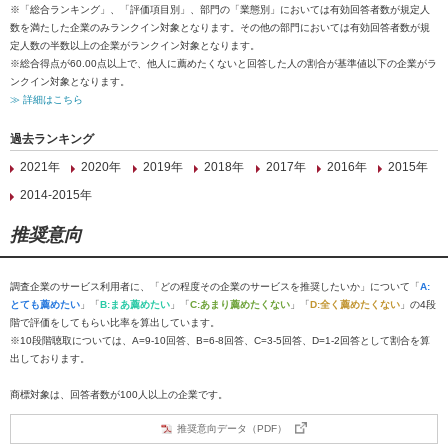
※「総合ランキング」、「評価項目別」、部門の「業態別」においては有効回答者数が規定人
数を満たした企業のみランクイン対象となります。その他の部門においては有効回答者数が規
定人数の半数以上の企業がランクイン対象となります。
※総合得点が60.00点以上で、他人に薦めたくないと回答した人の割合が基準値以下の企業がラ
ンクイン対象となります。
≫ 詳細はこちら
過去ランキング
2021年
2020年
2019年
2018年
2017年
2016年
2015年
2014-2015年
推奨意向
調査企業のサービス利用者に、「どの程度その企業のサービスを推奨したいか」について「
A:
とても薦めたい
」「
B:まあ薦めたい
」「
C:あまり薦めたくない
」「
D:全く薦めたくない
」の4段
階で評価をしてもらい比率を算出しています。
※10段階聴取については、A=9-10回答、B=6-8回答、C=3-5回答、D=1-2回答として割合を算
出しております。
商標対象は、回答者数が100人以上の企業です。
推奨意向データ（PDF）