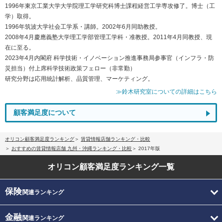
1996年東京工業大学大学院理工学研究科博士課程経営工学専攻修了。博士（工
学）取得。
1996年筑波大学社会工学系・講師。2002年6月同助教授。
2008年4月慶應義塾大学理工学部管理工学科・准教授。2011年4月同教授、現
在に至る。
2023年4月内閣府 科学技術・イノベーション推進事務局参事官（インフラ・防
災担当）付上席科学技術政策フェロー（非常勤）
研究分野は応用統計解析、品質管理、マーケティング。
≫鈴木研究室についての詳細はこちら
顧客満足度について
オリコン顧客満足度ランキング
賃貸情報店舗ランキング・比較
おすすめの賃貸情報店舗 九州・沖縄ランキング・比較
2017年版
オリコン顧客満足度
ランキング一覧
保険
関連ランキング
金融
関連ランキング