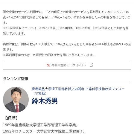
調査企業のサービス利用者に、「どの程度その企業のサービスを再利用したいか」について10
点～1点の10段階で評価してもらい、10点～6点のいずれかを回答した人の割合を算出していま
す。
※10段階聴取については、A=9-10回答、B=6-8回答、C=3-5回答、D=1-2回答として割合を算
出しております。
商標対象は、回答者数が100人以上で、10点または9点とした回答者が20％以上を占めている企
業です。
※再利用意向の％は、各選択肢の回答者数を用いて算出しています。
再利用意向データ（PDF）
ランキング監修
慶應義塾大学理工学部教授／内閣府 上席科学技術政策フェロー
（非常勤）
鈴木秀男
【経歴】
1989年慶應義塾大学理工学部管理工学科卒業。
1992年ロチェスター大学経営大学院修士課程修了。