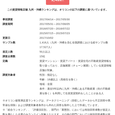
人
この賃貸情報店舗 九州・沖縄ランキングは、オリコンの以下の調査に基づいています。
事前調査
2017/04/14～2017/05/30
調査期間
2017/05/31～2017/06/05
2016/07/20～2016/07/22
2015/07/15～2015/07/23
更新日
2017/10/02
サンプル数
1,416人（九州・沖縄を含む全国調査における総サンプル数
17,527人）
規定人数
50人以上
調査企業数
15社
定義
賃貸マンション・賃貸アパート・賃貸住宅の不動産賃貸情報を
取り扱っており、店舗展開（チェーン展開）している賃貸情報
店舗が対象。
調査対象者
性別：指定なし
年齢：18歳以上（高校生を除く）
地域：全国
条件：過去5年以内に九州・沖縄にある不動産屋（街の不動産
屋を除く）を利用して住居賃貸契約をしたことがある人
※オリコン顧客満足度ランキングは、データクリーニング（回収したデータから不正回答や異
常値を排除）および調査対象者条件から外れた回答を除外した上で作成しています。
※「総合ランキング」、「評価項目別」、部門の「業態別」においては有効回答者数が規定人
数を満たした企業のみランクイン対象となります。その他の部門においては有効回答者数が規