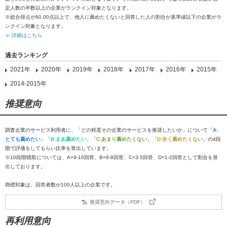
定人数の半数以上の企業がランクイン対象となります。
※総合得点が60.00点以上で、他人に薦めたくないと回答した人の割合が基準値以下の企業がラ
ンクイン対象となります。
≫ 詳細はこちら
過去ランキング
2021年
2020年
2019年
2018年
2017年
2016年
2015年
2014-2015年
推奨意向
調査企業のサービス利用者に、「どの程度その企業のサービスを推奨したいか」について「
A:
とても薦めたい
」「
B:まあ薦めたい
」「
C:あまり薦めたくない
」「
D:全く薦めたくない
」の4段
階で評価をしてもらい比率を算出しています。
※10段階聴取については、A=9-10回答、B=6-8回答、C=3-5回答、D=1-2回答として割合を算
出しております。
商標対象は、回答者数が100人以上の企業です。
推奨意向データ（PDF）
再利用意向