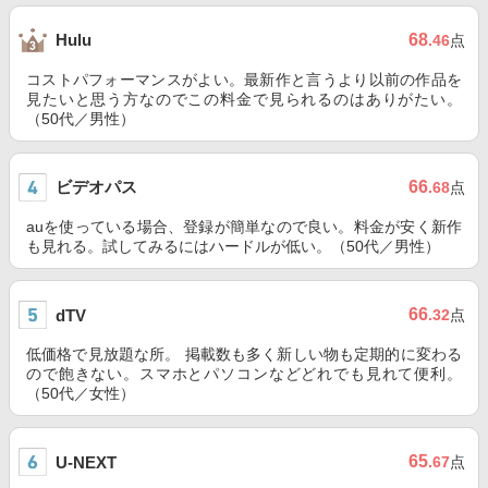
68
Hulu
.46
点
コストパフォーマンスがよい。最新作と言うより以前の作品を
見たいと思う方なのでこの料金で見られるのはありがたい。
（50代／男性）
ビデオパス
66
.68
点
auを使っている場合、登録が簡単なので良い。料金が安く新作
も見れる。試してみるにはハードルが低い。（50代／男性）
66
dTV
.32
点
低価格で見放題な所。 掲載数も多く新しい物も定期的に変わる
ので飽きない。スマホとパソコンなどどれでも見れて便利。
（50代／女性）
65
U-NEXT
.67
点