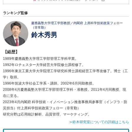
ランキング監修
慶應義塾大学理工学部教授／内閣府 上席科学技術政策フェロー
（非常勤）
鈴木秀男
【経歴】
1989年慶應義塾大学理工学部管理工学科卒業。
1992年ロチェスター大学経営大学院修士課程修了。
1996年東京工業大学大学院理工学研究科博士課程経営工学専攻修了。博士（工
学）取得。
1996年筑波大学社会工学系・講師。2002年6月同助教授。
2008年4月慶應義塾大学理工学部管理工学科・准教授。2011年4月同教授、現
在に至る。
2023年4月内閣府 科学技術・イノベーション推進事務局参事官（インフラ・防
災担当）付上席科学技術政策フェロー（非常勤）
研究分野は応用統計解析、品質管理、マーケティング。
≫鈴木研究室についての詳細はこちら