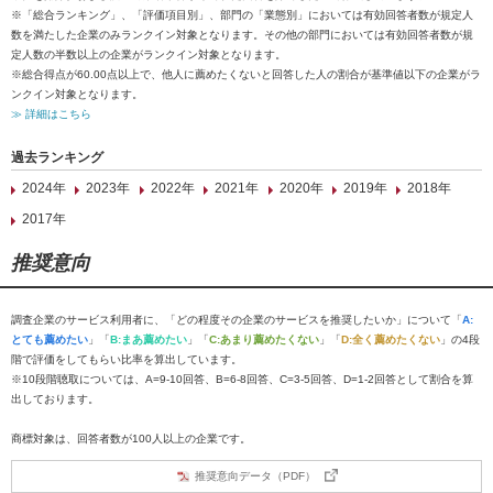
※「総合ランキング」、「評価項目別」、部門の「業態別」においては有効回答者数が規定人
数を満たした企業のみランクイン対象となります。その他の部門においては有効回答者数が規
定人数の半数以上の企業がランクイン対象となります。
※総合得点が60.00点以上で、他人に薦めたくないと回答した人の割合が基準値以下の企業がラ
ンクイン対象となります。
≫ 詳細はこちら
過去ランキング
2024年
2023年
2022年
2021年
2020年
2019年
2018年
2017年
推奨意向
調査企業のサービス利用者に、「どの程度その企業のサービスを推奨したいか」について「
A:
とても薦めたい
」「
B:まあ薦めたい
」「
C:あまり薦めたくない
」「
D:全く薦めたくない
」の4段
階で評価をしてもらい比率を算出しています。
※10段階聴取については、A=9-10回答、B=6-8回答、C=3-5回答、D=1-2回答として割合を算
出しております。
商標対象は、回答者数が100人以上の企業です。
推奨意向データ（PDF）