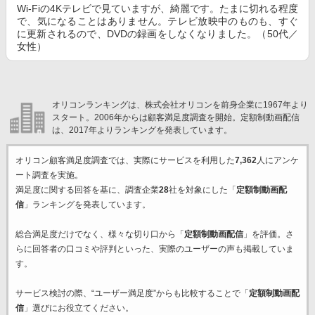
Wi-Fiの4Kテレビで見ていますが、綺麗です。たまに切れる程度
で、気になることはありません。テレビ放映中のものも、すぐ
に更新されるので、DVDの録画をしなくなりました。（50代／
女性）
オリコンランキングは、株式会社オリコンを前身企業に1967年より
スタート。2006年からは顧客満足度調査を開始。定額制動画配信
は、2017年よりランキングを発表しています。
オリコン顧客満足度調査では、実際にサービスを利用した
7,362
人にアンケ
ート調査を実施。
満足度に関する回答を基に、調査企業
28
社を対象にした「
定額制動画配
信
」ランキングを発表しています。
総合満足度だけでなく、様々な切り口から「
定額制動画配信
」を評価。さ
らに回答者の口コミや評判といった、実際のユーザーの声も掲載していま
す。
サービス検討の際、“ユーザー満足度”からも比較することで「
定額制動画配
信
」選びにお役立てください。