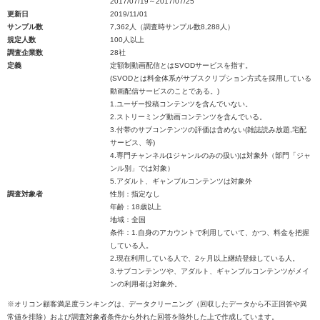
2017/07/19～2017/07/25
更新日
2019/11/01
サンプル数
7,362人（調査時サンプル数8,288人）
規定人数
100人以上
調査企業数
28社
定義
定額制動画配信とはSVODサービスを指す。
(SVODとは料金体系がサブスクリプション方式を採用している
動画配信サービスのことである。)
1.ユーザー投稿コンテンツを含んでいない。
2.ストリーミング動画コンテンツを含んでいる。
3.付帯のサブコンテンツの評価は含めない(雑誌読み放題,宅配
サービス、等)
4.専門チャンネル(1ジャンルのみの扱い)は対象外（部門「ジャ
ンル別」では対象）
5.アダルト、ギャンブルコンテンツは対象外
調査対象者
性別：指定なし
年齢：18歳以上
地域：全国
条件：1.自身のアカウントで利用していて、かつ、料金を把握
している人。
2.現在利用している人で、2ヶ月以上継続登録している人。
3.サブコンテンツや、アダルト、ギャンブルコンテンツがメイ
ンの利用者は対象外。
※オリコン顧客満足度ランキングは、データクリーニング（回収したデータから不正回答や異
常値を排除）および調査対象者条件から外れた回答を除外した上で作成しています。