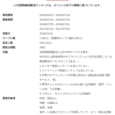
この定額制動画配信ランキングは、オリコンの以下の調査に基づいています。
事前調査
2019/04/15～2019/07/19
調査期間
2019/07/22～2019/07/26
2018/07/25～2018/07/31
2017/07/19～2017/07/25
更新日
2019/11/01
サンプル数
7,362人（調査時サンプル数8,288人）
規定人数
100人以上
調査企業数
28社
定義
定額制動画配信とはSVODサービスを指す。
(SVODとは料金体系がサブスクリプション方式を採用している
動画配信サービスのことである。)
1.ユーザー投稿コンテンツを含んでいない。
2.ストリーミング動画コンテンツを含んでいる。
3.付帯のサブコンテンツの評価は含めない(雑誌読み放題,宅配
サービス、等)
4.専門チャンネル(1ジャンルのみの扱い)は対象外（部門「ジャ
ンル別」では対象）
5.アダルト、ギャンブルコンテンツは対象外
調査対象者
性別：指定なし
年齢：18歳以上
地域：全国
条件：1.自身のアカウントで利用していて、かつ、料金を把握