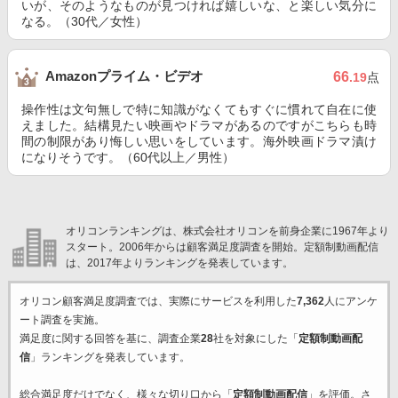
いが、そのようなものが見つければ嬉しいな、と楽しい気分に
なる。（30代／女性）
Amazonプライム・ビデオ
66
.19
点
操作性は文句無しで特に知識がなくてもすぐに慣れて自在に使
えました。結構見たい映画やドラマがあるのですがこちらも時
間の制限があり悔しい思いをしています。海外映画ドラマ漬け
になりそうです。（60代以上／男性）
オリコンランキングは、株式会社オリコンを前身企業に1967年より
スタート。2006年からは顧客満足度調査を開始。定額制動画配信
は、2017年よりランキングを発表しています。
オリコン顧客満足度調査では、実際にサービスを利用した
7,362
人にアンケ
ート調査を実施。
満足度に関する回答を基に、調査企業
28
社を対象にした「
定額制動画配
信
」ランキングを発表しています。
総合満足度だけでなく、様々な切り口から「
定額制動画配信
」を評価。さ