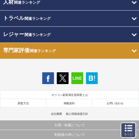
人材
関連ランキング
トラベル
関連ランキング
レジャー
関連ランキング
専門家評価
関連ランキング
オリコン顧客満足度調査とは
調査方法
掲載規約
お問い合わせ
会社概要
個人情報保護方針
引用・転載について
もくじ
利用者の声について
当サイトで公開されている情報（文字、写真、イラスト、画像データ等）及びこれらの配置・