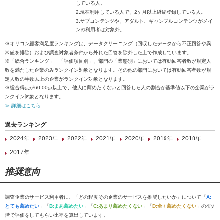
している人。
2.現在利用している人で、2ヶ月以上継続登録している人。
3.サブコンテンツや、アダルト、ギャンブルコンテンツがメイ
ンの利用者は対象外。
※オリコン顧客満足度ランキングは、データクリーニング（回収したデータから不正回答や異
常値を排除）および調査対象者条件から外れた回答を除外した上で作成しています。
※「総合ランキング」、「評価項目別」、部門の「業態別」においては有効回答者数が規定人
数を満たした企業のみランクイン対象となります。その他の部門においては有効回答者数が規
定人数の半数以上の企業がランクイン対象となります。
※総合得点が60.00点以上で、他人に薦めたくないと回答した人の割合が基準値以下の企業がラ
ンクイン対象となります。
≫ 詳細はこちら
過去ランキング
2024年
2023年
2022年
2021年
2020年
2019年
2018年
2017年
推奨意向
調査企業のサービス利用者に、「どの程度その企業のサービスを推奨したいか」について「
A:
とても薦めたい
」「
B:まあ薦めたい
」「
C:あまり薦めたくない
」「
D:全く薦めたくない
」の4段
階で評価をしてもらい比率を算出しています。