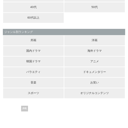
40代
50代
60代以上
ジャンル別ランキング
邦画
洋画
国内ドラマ
海外ドラマ
韓国ドラマ
アニメ
バラエティ
ドキュメンタリー
音楽
お笑い
スポーツ
オリジナルコンテンツ
PR