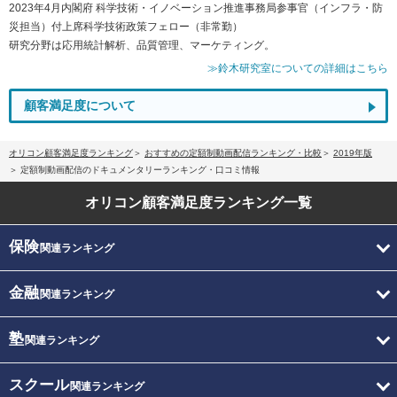
2023年4月内閣府 科学技術・イノベーション推進事務局参事官（インフラ・防
災担当）付上席科学技術政策フェロー（非常勤）
研究分野は応用統計解析、品質管理、マーケティング。
≫鈴木研究室についての詳細はこちら
顧客満足度について
オリコン顧客満足度ランキング
おすすめの定額制動画配信ランキング・比較
2019年版
定額制動画配信のドキュメンタリーランキング・口コミ情報
オリコン顧客満足度
ランキング一覧
保険
関連ランキング
金融
関連ランキング
塾
関連ランキング
スクール
関連ランキング