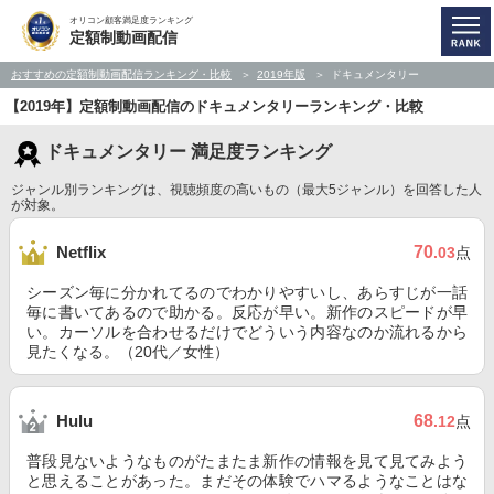
オリコン顧客満足度ランキング
定額制動画配信
おすすめの定額制動画配信ランキング・比較
2019年版
ドキュメンタリー
【2019年】定額制動画配信のドキュメンタリーランキング・比較
ドキュメンタリー 満足度ランキング
ジャンル別ランキングは、視聴頻度の高いもの（最大5ジャンル）を回答した人
が対象。
70
Netflix
.03
点
シーズン毎に分かれてるのでわかりやすいし、あらすじが一話
毎に書いてあるので助かる。反応が早い。新作のスピードが早
い。カーソルを合わせるだけでどういう内容なのか流れるから
見たくなる。（20代／女性）
68
Hulu
.12
点
普段見ないようなものがたまたま新作の情報を見て見てみよう
と思えることがあった。まだその体験でハマるようなことはな