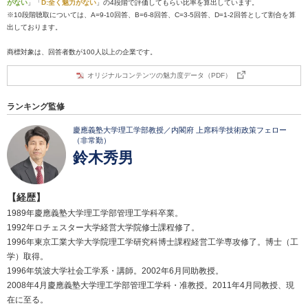
がない
」「
D:全く魅力がない
」の4段階で評価してもらい比率を算出しています。
※10段階聴取については、A=9-10回答、B=6-8回答、C=3-5回答、D=1-2回答として割合を算
出しております。
商標対象は、回答者数が100人以上の企業です。
オリジナルコンテンツの魅力度データ（PDF）
ランキング監修
慶應義塾大学理工学部教授／内閣府 上席科学技術政策フェロー
（非常勤）
鈴木秀男
【経歴】
1989年慶應義塾大学理工学部管理工学科卒業。
1992年ロチェスター大学経営大学院修士課程修了。
1996年東京工業大学大学院理工学研究科博士課程経営工学専攻修了。博士（工
学）取得。
1996年筑波大学社会工学系・講師。2002年6月同助教授。
2008年4月慶應義塾大学理工学部管理工学科・准教授。2011年4月同教授、現
在に至る。