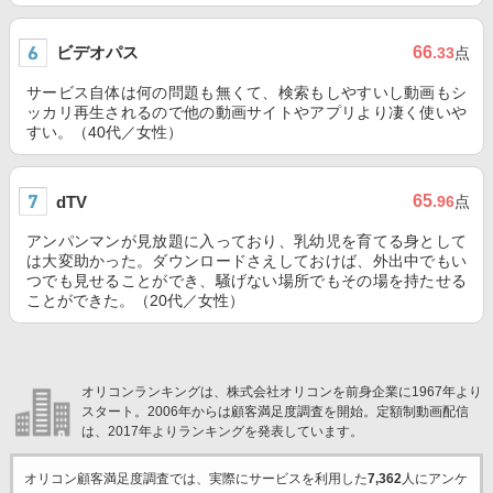
ビデオパス
66
.33
点
サービス自体は何の問題も無くて、検索もしやすいし動画もシ
ッカリ再生されるので他の動画サイトやアプリより凄く使いや
すい。（40代／女性）
65
dTV
.96
点
アンパンマンが見放題に入っており、乳幼児を育てる身として
は大変助かった。ダウンロードさえしておけば、外出中でもい
つでも見せることができ、騒げない場所でもその場を持たせる
ことができた。（20代／女性）
オリコンランキングは、株式会社オリコンを前身企業に1967年より
スタート。2006年からは顧客満足度調査を開始。定額制動画配信
は、2017年よりランキングを発表しています。
オリコン顧客満足度調査では、実際にサービスを利用した
7,362
人にアンケ