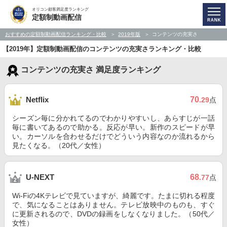
オリコン顧客満足度ランキング
定額制動画配信
おすすめの定額制動画配信ランキング・比較
2019年版
コンテンツの充実さ
【2019年】定額制動画配信のコンテンツの充実さランキング・比較
コンテンツの充実さ 満足度ランキング
70
Netflix
.29
点
シーズン毎に分かれてるのでわかりやすいし、あらすじが一話
毎に書いてあるので助かる。反応が早い。新作のスピードが早
い。カーソルを合わせるだけでどういう内容なのか流れるから
見たくなる。（20代／女性）
68
U-NEXT
.77
点
Wi-Fiの4Kテレビで見ていますが、綺麗です。たまに切れる程度
で、気になることはありません。テレビ放映中のものも、すぐ
に更新されるので、DVDの録画をしなくなりました。（50代／
女性）