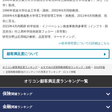
学）取得。
1996年筑波大学社会工学系・講師。2002年6月同助教授。
2008年4月慶應義塾大学理工学部管理工学科・准教授。2011年4月同教授、現
在に至る。
2023年4月内閣府 科学技術・イノベーション推進事務局参事官（インフラ・防
災担当）付上席科学技術政策フェロー（非常勤）
研究分野は応用統計解析、品質管理、マーケティング。
≫鈴木研究室についての詳細はこちら
顧客満足度について
オリコン顧客満足度ランキング
おすすめの定額制動画配信ランキング・比較
2019年版
定額制動画配信のコンテンツの充実さランキング・口コミ情報
オリコン顧客満足度
ランキング一覧
保険
関連ランキング
金融
関連ランキング