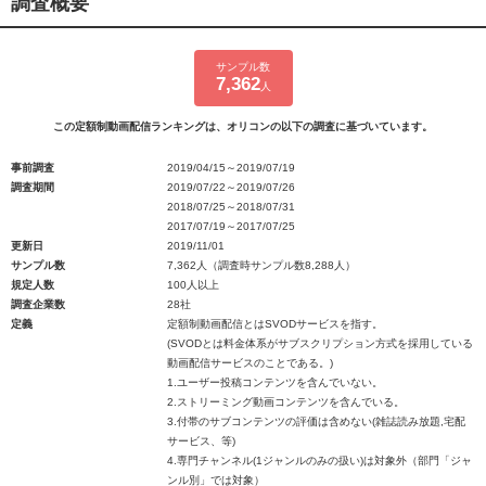
調査概要
サンプル数
7,362
人
この定額制動画配信ランキングは、オリコンの以下の調査に基づいています。
事前調査
2019/04/15～2019/07/19
調査期間
2019/07/22～2019/07/26
2018/07/25～2018/07/31
2017/07/19～2017/07/25
更新日
2019/11/01
サンプル数
7,362人（調査時サンプル数8,288人）
規定人数
100人以上
調査企業数
28社
定義
定額制動画配信とはSVODサービスを指す。
(SVODとは料金体系がサブスクリプション方式を採用している
動画配信サービスのことである。)
1.ユーザー投稿コンテンツを含んでいない。
2.ストリーミング動画コンテンツを含んでいる。
3.付帯のサブコンテンツの評価は含めない(雑誌読み放題,宅配
サービス、等)
4.専門チャンネル(1ジャンルのみの扱い)は対象外（部門「ジャ
ンル別」では対象）