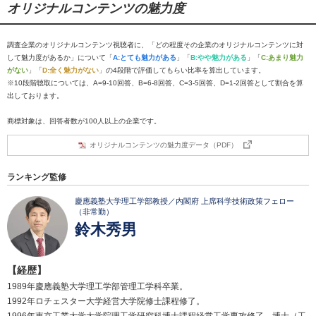
オリジナルコンテンツの魅力度
調査企業のオリジナルコンテンツ視聴者に、「どの程度その企業のオリジナルコンテンツに対
して魅力度があるか」について「
A:とても魅力がある
」「
B:やや魅力がある
」「
C:あまり魅力
がない
」「
D:全く魅力がない
」の4段階で評価してもらい比率を算出しています。
※10段階聴取については、A=9-10回答、B=6-8回答、C=3-5回答、D=1-2回答として割合を算
出しております。
商標対象は、回答者数が100人以上の企業です。
オリジナルコンテンツの魅力度データ（PDF）
ランキング監修
慶應義塾大学理工学部教授／内閣府 上席科学技術政策フェロー
（非常勤）
鈴木秀男
【経歴】
1989年慶應義塾大学理工学部管理工学科卒業。
1992年ロチェスター大学経営大学院修士課程修了。
1996年東京工業大学大学院理工学研究科博士課程経営工学専攻修了。博士（工