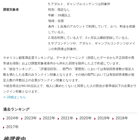
5.アダルト、ギャンブルコンテンツは対象外
調査対象者
性別：指定なし
年齢：18歳以上
地域：全国
条件：1.自身のアカウントで利用していて、かつ、料金を把握
している人。
2.現在利用している人で、2ヶ月以上継続登録している人。
3.サブコンテンツや、アダルト、ギャンブルコンテンツがメイ
ンの利用者は対象外。
※オリコン顧客満足度ランキングは、データクリーニング（回収したデータから不正回答や異
常値を排除）および調査対象者条件から外れた回答を除外した上で作成しています。
※「総合ランキング」、「評価項目別」、部門の「業態別」においては有効回答者数が規定人
数を満たした企業のみランクイン対象となります。その他の部門においては有効回答者数が規
定人数の半数以上の企業がランクイン対象となります。
※総合得点が60.00点以上で、他人に薦めたくないと回答した人の割合が基準値以下の企業がラ
ンクイン対象となります。
≫ 詳細はこちら
過去ランキング
2024年
2023年
2022年
2021年
2020年
2019年
2018年
2017年
推奨意向