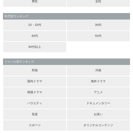
男性
女性
年代別ランキング
10・20代
30代
40代
50代
60代以上
ジャンル別ランキング
邦画
洋画
国内ドラマ
海外ドラマ
韓国ドラマ
アニメ
バラエティ
ドキュメンタリー
音楽
お笑い
スポーツ
オリジナルコンテンツ