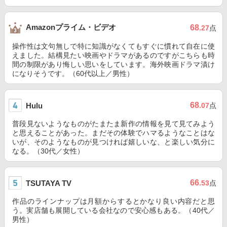
Amazonプライム・ビデオ
68
.27
点
操作性は文句無しで特に知識がなくてもすぐに慣れて自在に使
えました。結構見たい映画やドラマがあるのですがこちらも時
間の制限があり悔しい思いをしています。海外映画ドラマ漬け
になりそうです。（60代以上／男性）
68
Hulu
.07
点
普段見ないようなものがたまたま新作の情報を見て見てみよう
と思えることがあった。まだその体験でハマるようなことはな
いが、そのようなものが見つければ嬉しいな、と楽しい気分に
なる。（30代／女性）
66
TSUTAYA TV
.53
点
作品のラインナップは月額からするとかなり良い内容だと思
う。実店舗も展開している会社なので安心感もある。（40代／
男性）