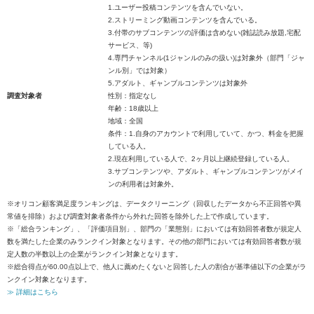
1.ユーザー投稿コンテンツを含んでいない。
2.ストリーミング動画コンテンツを含んでいる。
3.付帯のサブコンテンツの評価は含めない(雑誌読み放題,宅配
サービス、等)
4.専門チャンネル(1ジャンルのみの扱い)は対象外（部門「ジャ
ンル別」では対象）
5.アダルト、ギャンブルコンテンツは対象外
調査対象者
性別：指定なし
年齢：18歳以上
地域：全国
条件：1.自身のアカウントで利用していて、かつ、料金を把握
している人。
2.現在利用している人で、2ヶ月以上継続登録している人。
3.サブコンテンツや、アダルト、ギャンブルコンテンツがメイ
ンの利用者は対象外。
※オリコン顧客満足度ランキングは、データクリーニング（回収したデータから不正回答や異
常値を排除）および調査対象者条件から外れた回答を除外した上で作成しています。
※「総合ランキング」、「評価項目別」、部門の「業態別」においては有効回答者数が規定人
数を満たした企業のみランクイン対象となります。その他の部門においては有効回答者数が規
定人数の半数以上の企業がランクイン対象となります。
※総合得点が60.00点以上で、他人に薦めたくないと回答した人の割合が基準値以下の企業がラ
ンクイン対象となります。
≫ 詳細はこちら