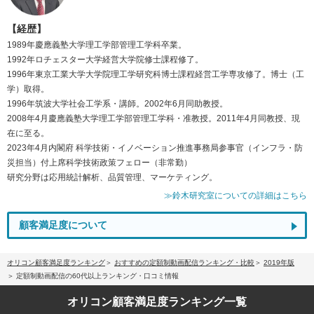
【経歴】
1989年慶應義塾大学理工学部管理工学科卒業。
1992年ロチェスター大学経営大学院修士課程修了。
1996年東京工業大学大学院理工学研究科博士課程経営工学専攻修了。博士（工
学）取得。
1996年筑波大学社会工学系・講師。2002年6月同助教授。
2008年4月慶應義塾大学理工学部管理工学科・准教授。2011年4月同教授、現
在に至る。
2023年4月内閣府 科学技術・イノベーション推進事務局参事官（インフラ・防
災担当）付上席科学技術政策フェロー（非常勤）
研究分野は応用統計解析、品質管理、マーケティング。
≫鈴木研究室についての詳細はこちら
顧客満足度について
オリコン顧客満足度ランキング
おすすめの定額制動画配信ランキング・比較
2019年版
定額制動画配信の60代以上ランキング・口コミ情報
オリコン顧客満足度
ランキング一覧