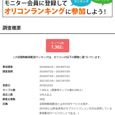
調査概要
サンプル数
7,362
人
この定額制動画配信ランキングは、オリコンの以下の調査に基づいています。
事前調査
2019/04/15～2019/07/19
調査期間
2019/07/22～2019/07/26
2018/07/25～2018/07/31
2017/07/19～2017/07/25
更新日
2019/11/01
サンプル数
7,362人（調査時サンプル数8,288人）
規定人数
100人以上
調査企業数
28社
定義
定額制動画配信とはSVODサービスを指す。
(SVODとは料金体系がサブスクリプション方式を採用している
動画配信サービスのことである。)