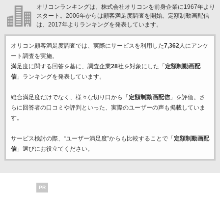
オリコンランキングは、株式会社オリコンを前身企業に1967年より
スタート。2006年からは顧客満足度調査を開始。定額制動画配信
は、2017年よりランキングを発表しています。
オリコン顧客満足度調査では、実際にサービスを利用した
7,362
人にアンケ
ート調査を実施。
満足度に関する回答を基に、調査企業
28
社を対象にした「
定額制動画配
信
」ランキングを発表しています。
総合満足度だけでなく、様々な切り口から「
定額制動画配信
」を評価。さ
らに回答者の口コミや評判といった、実際のユーザーの声も掲載していま
す。
サービス検討の際、“ユーザー満足度”からも比較することで「
定額制動画配
信
」選びにお役立てください。
PR