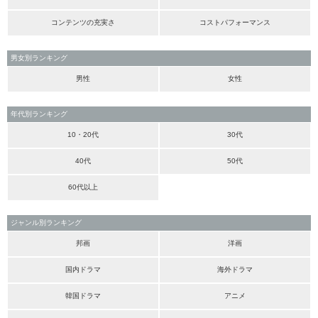
コンテンツの充実さ
コストパフォーマンス
男女別ランキング
男性
女性
年代別ランキング
10・20代
30代
40代
50代
60代以上
ジャンル別ランキング
邦画
洋画
国内ドラマ
海外ドラマ
韓国ドラマ
アニメ