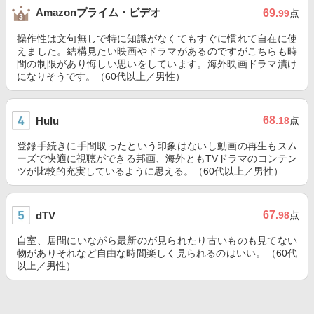
Amazonプライム・ビデオ
69
.99
点
操作性は文句無しで特に知識がなくてもすぐに慣れて自在に使
えました。結構見たい映画やドラマがあるのですがこちらも時
間の制限があり悔しい思いをしています。海外映画ドラマ漬け
になりそうです。（60代以上／男性）
68
Hulu
.18
点
登録手続きに手間取ったという印象はないし動画の再生もスム
ーズで快適に視聴ができる邦画、海外ともTVドラマのコンテン
ツが比較的充実しているように思える。（60代以上／男性）
67
dTV
.98
点
自室、居間にいながら最新のが見られたり古いものも見てない
物がありそれなど自由な時間楽しく見られるのはいい。（60代
以上／男性）