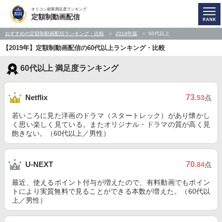
オリコン顧客満足度ランキング
定額制動画配信
おすすめの定額制動画配信ランキング・比較
2019年版
60代以上
【2019年】定額制動画配信の60代以上ランキング・比較
60代以上 満足度ランキング
73
Netflix
.53
点
若いころに見た洋画のドラマ（スタートレック）があり懐かし
く思い楽しく見ている。またオリジナル・ドラマの質が高く見
飽きない。（60代以上／男性）
70
U-NEXT
.84
点
最近、使えるポイント付与が増えたので、有料動画でもポイン
トにより実質無料で見ることができる本数が増えた。（60代以
上／男性）