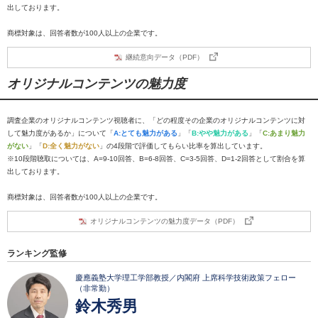
出しております。
商標対象は、回答者数が100人以上の企業です。
継続意向データ（PDF）
オリジナルコンテンツの魅力度
調査企業のオリジナルコンテンツ視聴者に、「どの程度その企業のオリジナルコンテンツに対
して魅力度があるか」について「
A:とても魅力がある
」「
B:やや魅力がある
」「
C:あまり魅力
がない
」「
D:全く魅力がない
」の4段階で評価してもらい比率を算出しています。
※10段階聴取については、A=9-10回答、B=6-8回答、C=3-5回答、D=1-2回答として割合を算
出しております。
商標対象は、回答者数が100人以上の企業です。
オリジナルコンテンツの魅力度データ（PDF）
ランキング監修
慶應義塾大学理工学部教授／内閣府 上席科学技術政策フェロー
（非常勤）
鈴木秀男