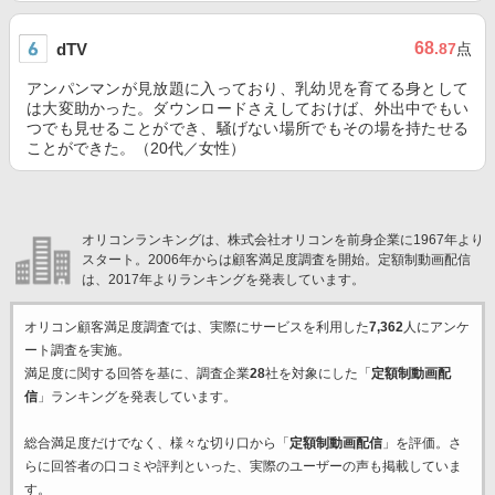
68
dTV
.87
点
アンパンマンが見放題に入っており、乳幼児を育てる身として
は大変助かった。ダウンロードさえしておけば、外出中でもい
つでも見せることができ、騒げない場所でもその場を持たせる
ことができた。（20代／女性）
オリコンランキングは、株式会社オリコンを前身企業に1967年より
スタート。2006年からは顧客満足度調査を開始。定額制動画配信
は、2017年よりランキングを発表しています。
オリコン顧客満足度調査では、実際にサービスを利用した
7,362
人にアンケ
ート調査を実施。
満足度に関する回答を基に、調査企業
28
社を対象にした「
定額制動画配
信
」ランキングを発表しています。
総合満足度だけでなく、様々な切り口から「
定額制動画配信
」を評価。さ
らに回答者の口コミや評判といった、実際のユーザーの声も掲載していま
す。