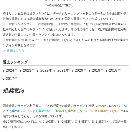
ンの利用者は対象外。
※オリコン顧客満足度ランキングは、データクリーニング（回収したデータから不正回答や異
常値を排除）および調査対象者条件から外れた回答を除外した上で作成しています。
※「総合ランキング」、「評価項目別」、部門の「業態別」においては有効回答者数が規定人
数を満たした企業のみランクイン対象となります。その他の部門においては有効回答者数が規
定人数の半数以上の企業がランクイン対象となります。
※総合得点が60.00点以上で、他人に薦めたくないと回答した人の割合が基準値以下の企業がラ
ンクイン対象となります。
≫ 詳細はこちら
過去ランキング
2024年
2023年
2022年
2021年
2020年
2019年
2018年
2017年
推奨意向
調査企業のサービス利用者に、「どの程度その企業のサービスを推奨したいか」について「
A:
とても薦めたい
」「
B:まあ薦めたい
」「
C:あまり薦めたくない
」「
D:全く薦めたくない
」の4段
階で評価をしてもらい比率を算出しています。
※10段階聴取については、A=9-10回答、B=6-8回答、C=3-5回答、D=1-2回答として割合を算
出しております。