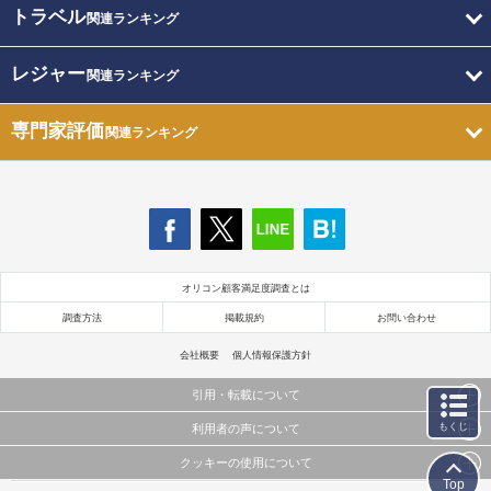
トラベル
関連ランキング
レジャー
関連ランキング
専門家評価
関連ランキング
オリコン顧客満足度調査とは
調査方法
掲載規約
お問い合わせ
会社概要
個人情報保護方針
引用・転載について
もくじ
利用者の声について
当サイトで公開されている情報（文字、写真、イラスト、画像データ等）及びこれらの配置・
編集および構造などについての著作権は株式会社oricon MEに帰属しております。
クッキーの使用について
当サイトに掲載している内容はすべてサービスの利用者が提出された見解・感想です。
これらの情報を権利者の許可なく無断転載・複製などの二次利用を行うことは固く禁じており
Top
弊社が内容について正確性を含め一切保証するものではありません。