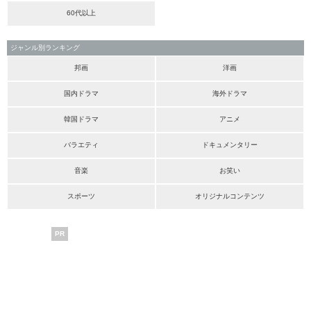
60代以上
ジャンル別ランキング
邦画
洋画
国内ドラマ
海外ドラマ
韓国ドラマ
アニメ
バラエティ
ドキュメンタリー
音楽
お笑い
スポーツ
オリジナルコンテンツ
PR