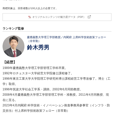
商標対象は、回答者数が100人以上の企業です。
オリジナルコンテンツの魅力度データ（PDF）
ランキング監修
慶應義塾大学理工学部教授／内閣府 上席科学技術政策フェロー
（非常勤）
鈴木秀男
【経歴】
1989年慶應義塾大学理工学部管理工学科卒業。
1992年ロチェスター大学経営大学院修士課程修了。
1996年東京工業大学大学院理工学研究科博士課程経営工学専攻修了。博士（工
学）取得。
1996年筑波大学社会工学系・講師。2002年6月同助教授。
2008年4月慶應義塾大学理工学部管理工学科・准教授。2011年4月同教授、現
在に至る。
2023年4月内閣府 科学技術・イノベーション推進事務局参事官（インフラ・防
災担当）付上席科学技術政策フェロー（非常勤）