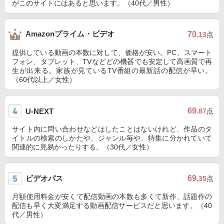
がこのサイトにはあると思います。（40代／男性）
Amazonプライム・ビデオ
70
.13
点
提供している動画の本数に対して、価格が安い。PC、スマート
フォン、タブレット、TVなどどの機器でも安定して高画質で再
生が出来る。家族が見ているTV番組の最新話の配信が早い。
（60代以上／女性）
69
U-NEXT
.87
点
サイト内に問い合わせなどはしたことはないけれど、作品のタ
イトルの検索のしかたや、ジャンル毎や、特集に分かれていて
関連的に見易かったりする。（30代／女性）
ビデオパス
69
.35
点
月額使用料金が安くて配信動画の本数も多くて新作、話題作の
配信も早く大変満足する動画配信サービスだと思います。（40
代／男性）