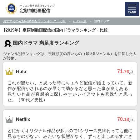
オリコン顧客満足度ランキング
定額制動画配信
おすすめの定額制動画配信ランキング・比較
2019年版
国内ドラマ
【2019年】定額制動画配信の国内ドラマランキング・比較
国内ドラマ 満足度ランキング
ジャンル別ランキングは、視聴頻度の高いもの（最大5ジャンル）を回答した人
が対象。
71
Hulu
.76
点
これが観たい、と思った時にちょうど配信が始まっていて、新
作が配信がされるのが早くて助かるなと思った事が良くある。
観たい作品が直感的に探しやすいレイアウトも秀逸だと思っ
た。（30代／男性）
70
Netflix
.18
点
とにかくオリジナル作品が多いので1シリーズ見終わっても他に
見るものがない、みたいな状態がなく、ずっと楽しめるすごさ