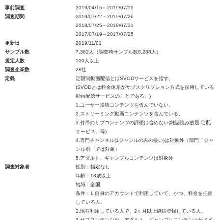
事前調査
2019/04/15～2019/07/19
調査期間
2019/07/22～2019/07/26
2018/07/25～2018/07/31
2017/07/19～2017/07/25
更新日
2019/11/01
サンプル数
7,362人（調査時サンプル数8,288人）
規定人数
100人以上
調査企業数
28社
定義
定額制動画配信とはSVODサービスを指す。
(SVODとは料金体系がサブスクリプション方式を採用している
動画配信サービスのことである。)
1.ユーザー投稿コンテンツを含んでいない。
2.ストリーミング動画コンテンツを含んでいる。
3.付帯のサブコンテンツの評価は含めない(雑誌読み放題,宅配
サービス、等)
4.専門チャンネル(1ジャンルのみの扱い)は対象外（部門「ジャ
ンル別」では対象）
5.アダルト、ギャンブルコンテンツは対象外
調査対象者
性別：指定なし
年齢：18歳以上
地域：全国
条件：1.自身のアカウントで利用していて、かつ、料金を把握
している人。
2.現在利用している人で、2ヶ月以上継続登録している人。
3.サブコンテンツや、アダルト、ギャンブルコンテンツがメイ