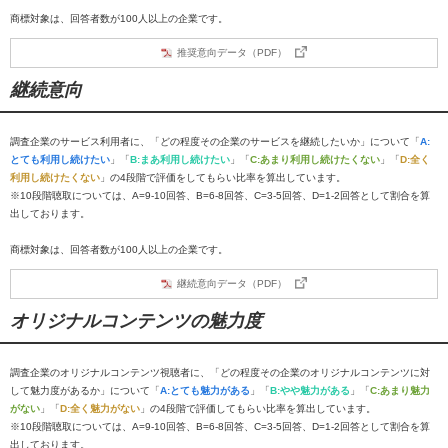
商標対象は、回答者数が100人以上の企業です。
推奨意向データ（PDF）
継続意向
調査企業のサービス利用者に、「どの程度その企業のサービスを継続したいか」について「
A:
とても利用し続けたい
」「
B:まあ利用し続けたい
」「
C:あまり利用し続けたくない
」「
D:全く
利用し続けたくない
」の4段階で評価をしてもらい比率を算出しています。
※10段階聴取については、A=9-10回答、B=6-8回答、C=3-5回答、D=1-2回答として割合を算
出しております。
商標対象は、回答者数が100人以上の企業です。
継続意向データ（PDF）
オリジナルコンテンツの魅力度
調査企業のオリジナルコンテンツ視聴者に、「どの程度その企業のオリジナルコンテンツに対
して魅力度があるか」について「
A:とても魅力がある
」「
B:やや魅力がある
」「
C:あまり魅力
がない
」「
D:全く魅力がない
」の4段階で評価してもらい比率を算出しています。
※10段階聴取については、A=9-10回答、B=6-8回答、C=3-5回答、D=1-2回答として割合を算
出しております。