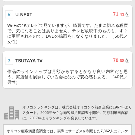
71
U-NEXT
.41
点
Wi-Fiの4Kテレビで見ていますが、綺麗です。たまに切れる程度
で、気になることはありません。テレビ放映中のものも、すぐ
に更新されるので、DVDの録画をしなくなりました。（50代／
女性）
70
TSUTAYA TV
.68
点
作品のラインナップは月額からするとかなり良い内容だと思
う。実店舗も展開している会社なので安心感もある。（40代／
男性）
オリコンランキングは、株式会社オリコンを前身企業に1967年より
スタート。2006年からは顧客満足度調査を開始。定額制動画配信
は、2017年よりランキングを発表しています。
オリコン顧客満足度調査では、実際にサービスを利用した
7,362
人にアンケ