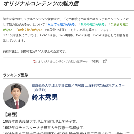
オリジナルコンテンツの魅力度
調査企業のオリジナルコンテンツ視聴者に、「どの程度その企業のオリジナルコンテンツに対
して魅力度があるか」について「
A:とても魅力がある
」「
B:やや魅力がある
」「
C:あまり魅力
がない
」「
D:全く魅力がない
」の4段階で評価してもらい比率を算出しています。
※10段階聴取については、A=9-10回答、B=6-8回答、C=3-5回答、D=1-2回答として割合を算
出しております。
商標対象は、回答者数が100人以上の企業です。
オリジナルコンテンツの魅力度データ（PDF）
ランキング監修
慶應義塾大学理工学部教授／内閣府 上席科学技術政策フェロー
（非常勤）
鈴木秀男
【経歴】
1989年慶應義塾大学理工学部管理工学科卒業。
1992年ロチェスター大学経営大学院修士課程修了。
1996年東京工業大学大学院理工学研究科博士課程経営工学専攻修了。博士（工