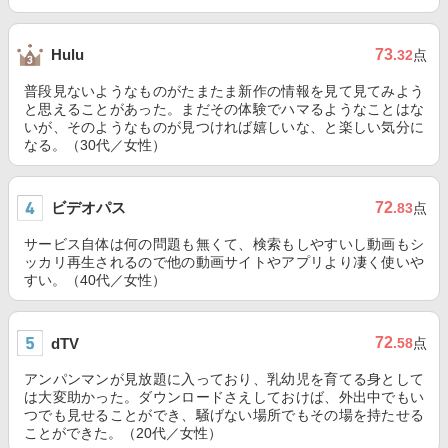
73
Hulu
.32
点
普段見ないようなものがたまたま新作の情報を見て見てみよう
と思えることがあった。まだその体験でハマるようなことはな
いが、そのようなものが見つければ嬉しいな、と楽しい気分に
なる。（30代／女性）
ビデオパス
72
.83
点
サービス自体は何の問題も無くて、検索もしやすいし動画もシ
ッカリ再生されるので他の動画サイトやアプリより凄く使いや
すい。（40代／女性）
72
dTV
.58
点
アンパンマンが見放題に入っており、乳幼児を育てる身として
は大変助かった。ダウンロードさえしておけば、外出中でもい
つでも見せることができ、騒げない場所でもその場を持たせる
ことができた。（20代／女性）