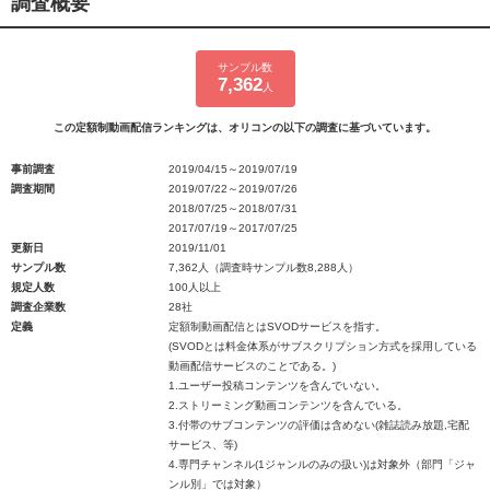
調査概要
サンプル数
7,362
人
この定額制動画配信ランキングは、オリコンの以下の調査に基づいています。
事前調査
2019/04/15～2019/07/19
調査期間
2019/07/22～2019/07/26
2018/07/25～2018/07/31
2017/07/19～2017/07/25
更新日
2019/11/01
サンプル数
7,362人（調査時サンプル数8,288人）
規定人数
100人以上
調査企業数
28社
定義
定額制動画配信とはSVODサービスを指す。
(SVODとは料金体系がサブスクリプション方式を採用している
動画配信サービスのことである。)
1.ユーザー投稿コンテンツを含んでいない。
2.ストリーミング動画コンテンツを含んでいる。
3.付帯のサブコンテンツの評価は含めない(雑誌読み放題,宅配
サービス、等)
4.専門チャンネル(1ジャンルのみの扱い)は対象外（部門「ジャ
ンル別」では対象）