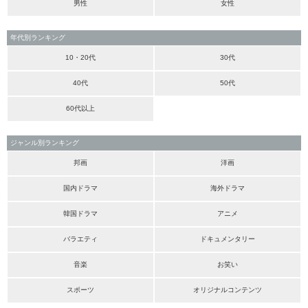
男性
女性
年代別ランキング
10・20代
30代
40代
50代
60代以上
ジャンル別ランキング
邦画
洋画
国内ドラマ
海外ドラマ
韓国ドラマ
アニメ
バラエティ
ドキュメンタリー
音楽
お笑い
スポーツ
オリジナルコンテンツ