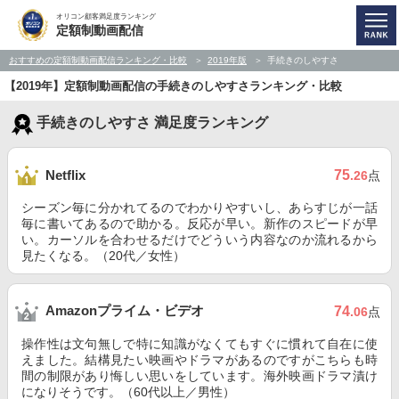
オリコン顧客満足度ランキング
定額制動画配信
おすすめの定額制動画配信ランキング・比較
2019年版
手続きのしやすさ
【2019年】定額制動画配信の手続きのしやすさランキング・比較
手続きのしやすさ 満足度ランキング
75
Netflix
.26
点
シーズン毎に分かれてるのでわかりやすいし、あらすじが一話
毎に書いてあるので助かる。反応が早い。新作のスピードが早
い。カーソルを合わせるだけでどういう内容なのか流れるから
見たくなる。（20代／女性）
Amazonプライム・ビデオ
74
.06
点
操作性は文句無しで特に知識がなくてもすぐに慣れて自在に使
えました。結構見たい映画やドラマがあるのですがこちらも時
間の制限があり悔しい思いをしています。海外映画ドラマ漬け
になりそうです。（60代以上／男性）