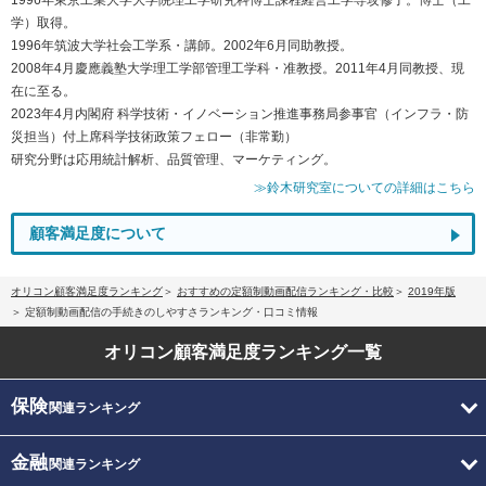
学）取得。
1996年筑波大学社会工学系・講師。2002年6月同助教授。
2008年4月慶應義塾大学理工学部管理工学科・准教授。2011年4月同教授、現
在に至る。
2023年4月内閣府 科学技術・イノベーション推進事務局参事官（インフラ・防
災担当）付上席科学技術政策フェロー（非常勤）
研究分野は応用統計解析、品質管理、マーケティング。
≫鈴木研究室についての詳細はこちら
顧客満足度について
オリコン顧客満足度ランキング
おすすめの定額制動画配信ランキング・比較
2019年版
定額制動画配信の手続きのしやすさランキング・口コミ情報
オリコン顧客満足度
ランキング一覧
保険
関連ランキング
金融
関連ランキング