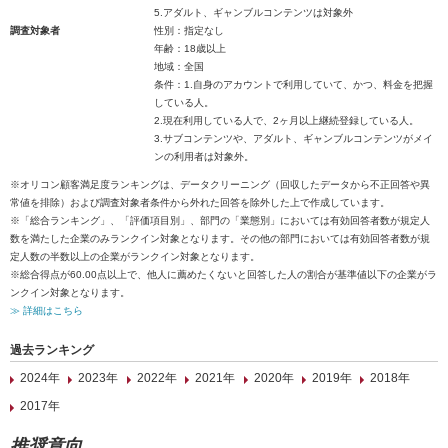
5.アダルト、ギャンブルコンテンツは対象外
調査対象者
性別：指定なし
年齢：18歳以上
地域：全国
条件：1.自身のアカウントで利用していて、かつ、料金を把握
している人。
2.現在利用している人で、2ヶ月以上継続登録している人。
3.サブコンテンツや、アダルト、ギャンブルコンテンツがメイ
ンの利用者は対象外。
※オリコン顧客満足度ランキングは、データクリーニング（回収したデータから不正回答や異
常値を排除）および調査対象者条件から外れた回答を除外した上で作成しています。
※「総合ランキング」、「評価項目別」、部門の「業態別」においては有効回答者数が規定人
数を満たした企業のみランクイン対象となります。その他の部門においては有効回答者数が規
定人数の半数以上の企業がランクイン対象となります。
※総合得点が60.00点以上で、他人に薦めたくないと回答した人の割合が基準値以下の企業がラ
ンクイン対象となります。
≫ 詳細はこちら
過去ランキング
2024年
2023年
2022年
2021年
2020年
2019年
2018年
2017年
推奨意向