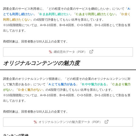
調査企業のサービス利用者に、「どの程度その企業のサービスを継続したいか」について「
A:
とても利用し続けたい
」「
B:まあ利用し続けたい
」「
C:あまり利用し続けたくない
」「
D:全く
利用し続けたくない
」の4段階で評価をしてもらい比率を算出しています。
※10段階聴取については、A=9-10回答、B=6-8回答、C=3-5回答、D=1-2回答として割合を算
出しております。
商標対象は、回答者数が100人以上の企業です。
継続意向データ（PDF）
オリジナルコンテンツの魅力度
調査企業のオリジナルコンテンツ視聴者に、「どの程度その企業のオリジナルコンテンツに対
して魅力度があるか」について「
A:とても魅力がある
」「
B:やや魅力がある
」「
C:あまり魅力
がない
」「
D:全く魅力がない
」の4段階で評価してもらい比率を算出しています。
※10段階聴取については、A=9-10回答、B=6-8回答、C=3-5回答、D=1-2回答として割合を算
出しております。
商標対象は、回答者数が100人以上の企業です。
オリジナルコンテンツの魅力度データ（PDF）
ランキング監修