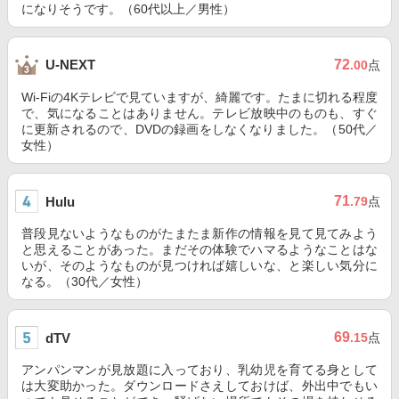
になりそうです。（60代以上／男性）
72
U-NEXT
.00
点
Wi-Fiの4Kテレビで見ていますが、綺麗です。たまに切れる程度
で、気になることはありません。テレビ放映中のものも、すぐ
に更新されるので、DVDの録画をしなくなりました。（50代／
女性）
71
Hulu
.79
点
普段見ないようなものがたまたま新作の情報を見て見てみよう
と思えることがあった。まだその体験でハマるようなことはな
いが、そのようなものが見つければ嬉しいな、と楽しい気分に
なる。（30代／女性）
69
dTV
.15
点
アンパンマンが見放題に入っており、乳幼児を育てる身として
は大変助かった。ダウンロードさえしておけば、外出中でもい