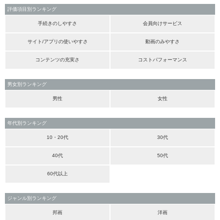
評価項目別ランキング
手続きのしやすさ
会員向けサービス
サイト/アプリの使いやすさ
動画のみやすさ
コンテンツの充実さ
コストパフォーマンス
男女別ランキング
男性
女性
年代別ランキング
10・20代
30代
40代
50代
60代以上
ジャンル別ランキング
邦画
洋画