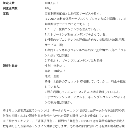
規定人数
100人以上
調査企業数
28社
定義
定額制動画配信とはSVODサービスを指す。
(SVODとは料金体系がサブスクリプション方式を採用している
動画配信サービスのことである。)
1.ユーザー投稿コンテンツを含んでいない。
2.ストリーミング動画コンテンツを含んでいる。
3.付帯のサブコンテンツの評価は含めない(雑誌読み放題,宅配
サービス、等)
4.専門チャンネル(1ジャンルのみの扱い)は対象外（部門「ジャ
ンル別」では対象）
5.アダルト、ギャンブルコンテンツは対象外
調査対象者
性別：指定なし
年齢：18歳以上
地域：全国
条件：1.自身のアカウントで利用していて、かつ、料金を把握
している人。
2.現在利用している人で、2ヶ月以上継続登録している人。
3.サブコンテンツや、アダルト、ギャンブルコンテンツがメイ
ンの利用者は対象外。
※オリコン顧客満足度ランキングは、データクリーニング（回収したデータから不正回答や異
常値を排除）および調査対象者条件から外れた回答を除外した上で作成しています。
※「総合ランキング」、「評価項目別」、部門の「業態別」においては有効回答者数が規定人
数を満たした企業のみランクイン対象となります。その他の部門においては有効回答者数が規