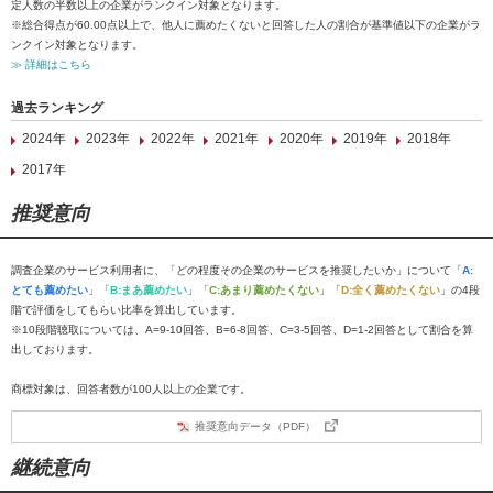
定人数の半数以上の企業がランクイン対象となります。
※総合得点が60.00点以上で、他人に薦めたくないと回答した人の割合が基準値以下の企業がラ
ンクイン対象となります。
≫ 詳細はこちら
過去ランキング
2024年
2023年
2022年
2021年
2020年
2019年
2018年
2017年
推奨意向
調査企業のサービス利用者に、「どの程度その企業のサービスを推奨したいか」について「
A:
とても薦めたい
」「
B:まあ薦めたい
」「
C:あまり薦めたくない
」「
D:全く薦めたくない
」の4段
階で評価をしてもらい比率を算出しています。
※10段階聴取については、A=9-10回答、B=6-8回答、C=3-5回答、D=1-2回答として割合を算
出しております。
商標対象は、回答者数が100人以上の企業です。
推奨意向データ（PDF）
継続意向