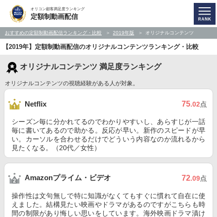
オリコン顧客満足度ランキング
定額制動画配信
おすすめの定額制動画配信ランキング・比較
2019年版
オリジナルコンテンツ
【2019年】定額制動画配信のオリジナルコンテンツランキング・比較
オリジナルコンテンツ 満足度ランキング
オリジナルコンテンツの視聴経験がある人が対象。
75
Netflix
.02
点
シーズン毎に分かれてるのでわかりやすいし、あらすじが一話
毎に書いてあるので助かる。反応が早い。新作のスピードが早
い。カーソルを合わせるだけでどういう内容なのか流れるから
見たくなる。（20代／女性）
Amazonプライム・ビデオ
72
.09
点
操作性は文句無しで特に知識がなくてもすぐに慣れて自在に使
えました。結構見たい映画やドラマがあるのですがこちらも時
間の制限があり悔しい思いをしています。海外映画ドラマ漬け