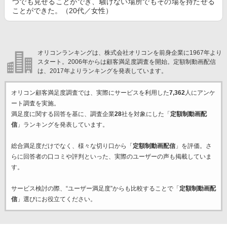
つでも見せることができ、騒げない場所でもその場を持たせる
ことができた。（20代／女性）
オリコンランキングは、株式会社オリコンを前身企業に1967年より
スタート。2006年からは顧客満足度調査を開始。定額制動画配信
は、2017年よりランキングを発表しています。
オリコン顧客満足度調査では、実際にサービスを利用した
7,362
人にアンケ
ート調査を実施。
満足度に関する回答を基に、調査企業
28
社を対象にした「
定額制動画配
信
」ランキングを発表しています。
総合満足度だけでなく、様々な切り口から「
定額制動画配信
」を評価。さ
らに回答者の口コミや評判といった、実際のユーザーの声も掲載していま
す。
サービス検討の際、“ユーザー満足度”からも比較することで「
定額制動画配
信
」選びにお役立てください。