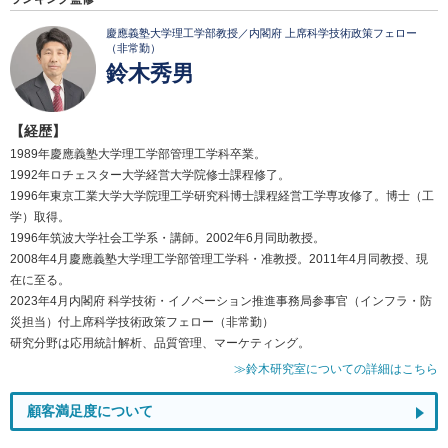
慶應義塾大学理工学部教授／内閣府 上席科学技術政策フェロー
（非常勤）
鈴木秀男
【経歴】
1989年慶應義塾大学理工学部管理工学科卒業。
1992年ロチェスター大学経営大学院修士課程修了。
1996年東京工業大学大学院理工学研究科博士課程経営工学専攻修了。博士（工
学）取得。
1996年筑波大学社会工学系・講師。2002年6月同助教授。
2008年4月慶應義塾大学理工学部管理工学科・准教授。2011年4月同教授、現
在に至る。
2023年4月内閣府 科学技術・イノベーション推進事務局参事官（インフラ・防
災担当）付上席科学技術政策フェロー（非常勤）
研究分野は応用統計解析、品質管理、マーケティング。
≫鈴木研究室についての詳細はこちら
顧客満足度について