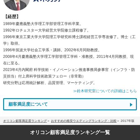
【経歴】
1989年慶應義塾大学理工学部管理工学科卒業。
1992年ロチェスター大学経営大学院修士課程修了。
1996年東京工業大学大学院理工学研究科博士課程経営工学専攻修了。博士（工
学）取得。
1996年筑波大学社会工学系・講師。2002年6月同助教授。
2008年4月慶應義塾大学理工学部管理工学科・准教授。2011年4月同教授、現
在に至る。
2023年4月内閣府 科学技術・イノベーション推進事務局参事官（インフラ・防
災担当）付上席科学技術政策フェロー（非常勤）
研究分野は応用統計解析、品質管理、マーケティング。
≫鈴木研究室についての詳細はこちら
顧客満足度について
オリコン顧客満足度ランキング
おすすめの格安ウエディングランキング・比較
2017年版
オリコン顧客満足度
ランキング一覧