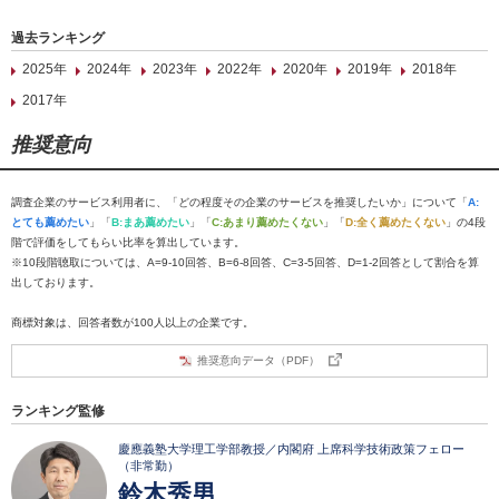
過去ランキング
2025年
2024年
2023年
2022年
2020年
2019年
2018年
2017年
推奨意向
調査企業のサービス利用者に、「どの程度その企業のサービスを推奨したいか」について「
A:
とても薦めたい
」「
B:まあ薦めたい
」「
C:あまり薦めたくない
」「
D:全く薦めたくない
」の4段
階で評価をしてもらい比率を算出しています。
※10段階聴取については、A=9-10回答、B=6-8回答、C=3-5回答、D=1-2回答として割合を算
出しております。
商標対象は、回答者数が100人以上の企業です。
推奨意向データ（PDF）
ランキング監修
慶應義塾大学理工学部教授／内閣府 上席科学技術政策フェロー
（非常勤）
鈴木秀男