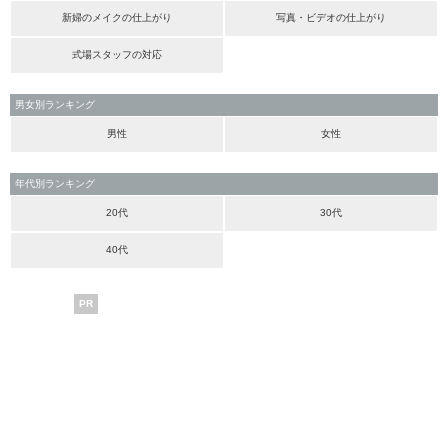
新婦のメイクの仕上がり
写真・ビデオの仕上がり
式場スタッフの対応
男女別ランキング
男性
女性
年代別ランキング
20代
30代
40代
PR