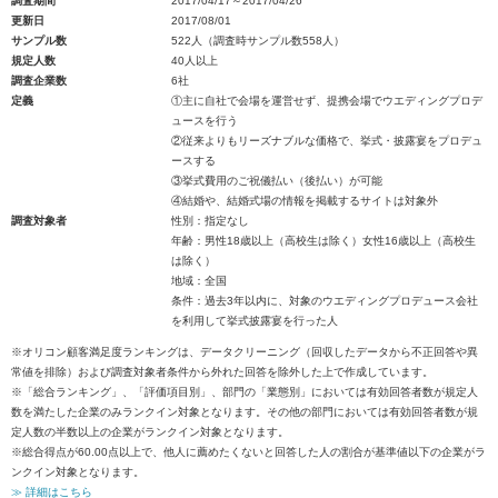
調査期間
2017/04/17～2017/04/26
更新日
2017/08/01
サンプル数
522人（調査時サンプル数558人）
規定人数
40人以上
調査企業数
6社
定義
①主に自社で会場を運営せず、提携会場でウエディングプロデ
ュースを行う
②従来よりもリーズナブルな価格で、挙式・披露宴をプロデュ
ースする
③挙式費用のご祝儀払い（後払い）が可能
④結婚や、結婚式場の情報を掲載するサイトは対象外
調査対象者
性別：指定なし
年齢：男性18歳以上（高校生は除く）女性16歳以上（高校生
は除く）
地域：全国
条件：過去3年以内に、対象のウエディングプロデュース会社
を利用して挙式披露宴を行った人
※オリコン顧客満足度ランキングは、データクリーニング（回収したデータから不正回答や異
常値を排除）および調査対象者条件から外れた回答を除外した上で作成しています。
※「総合ランキング」、「評価項目別」、部門の「業態別」においては有効回答者数が規定人
数を満たした企業のみランクイン対象となります。その他の部門においては有効回答者数が規
定人数の半数以上の企業がランクイン対象となります。
※総合得点が60.00点以上で、他人に薦めたくないと回答した人の割合が基準値以下の企業がラ
ンクイン対象となります。
≫ 詳細はこちら