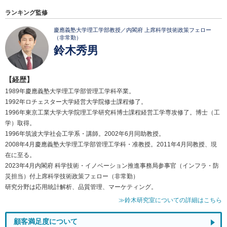
ランキング監修
慶應義塾大学理工学部教授／内閣府 上席科学技術政策フェロー
（非常勤）
鈴木秀男
【経歴】
1989年慶應義塾大学理工学部管理工学科卒業。
1992年ロチェスター大学経営大学院修士課程修了。
1996年東京工業大学大学院理工学研究科博士課程経営工学専攻修了。博士（工
学）取得。
1996年筑波大学社会工学系・講師。2002年6月同助教授。
2008年4月慶應義塾大学理工学部管理工学科・准教授。2011年4月同教授、現
在に至る。
2023年4月内閣府 科学技術・イノベーション推進事務局参事官（インフラ・防
災担当）付上席科学技術政策フェロー（非常勤）
研究分野は応用統計解析、品質管理、マーケティング。
≫鈴木研究室についての詳細はこちら
顧客満足度について