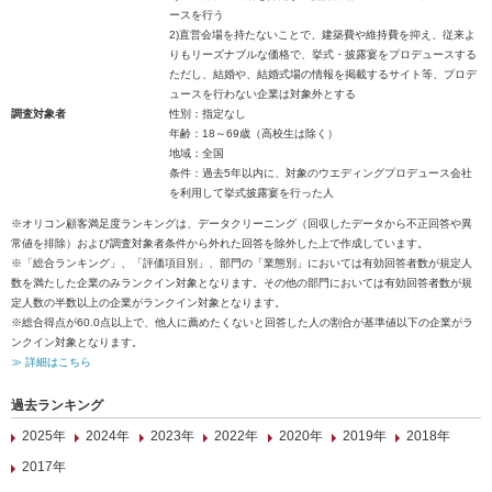
ースを行う
2)直営会場を持たないことで、建築費や維持費を抑え、従来よ
りもリーズナブルな価格で、挙式・披露宴をプロデュースする
ただし、結婚や、結婚式場の情報を掲載するサイト等、プロデ
ュースを行わない企業は対象外とする
調査対象者
性別：指定なし
年齢：18～69歳（高校生は除く）
地域：全国
条件：過去5年以内に、対象のウエディングプロデュース会社
を利用して挙式披露宴を行った人
※オリコン顧客満足度ランキングは、データクリーニング（回収したデータから不正回答や異
常値を排除）および調査対象者条件から外れた回答を除外した上で作成しています。
※「総合ランキング」、「評価項目別」、部門の「業態別」においては有効回答者数が規定人
数を満たした企業のみランクイン対象となります。その他の部門においては有効回答者数が規
定人数の半数以上の企業がランクイン対象となります。
※総合得点が60.0点以上で、他人に薦めたくないと回答した人の割合が基準値以下の企業がラ
ンクイン対象となります。
≫ 詳細はこちら
過去ランキング
2025年
2024年
2023年
2022年
2020年
2019年
2018年
2017年