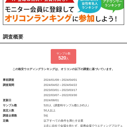
調査概要
サンプル数
520
人
この格安ウエディングランキングは、オリコンの以下の調査に基づいています。
事前調査
2024/01/09～2024/04/01
調査期間
2024/04/02～2024/04/22
2023/03/01～2023/03/17
2022/03/07～2022/03/30
更新日
2024/08/01
サンプル数
520人（調査時サンプル数1,245人）
規定人数
50人以上
調査企業数
5社
定義
以下すべての条件を満たす企業
1)主に自社で会場を持たず、提携会場でウエディングプロデュ