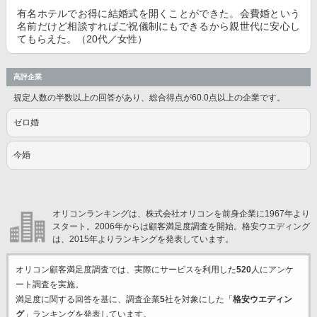
有名ホテルでお得に結婚式を開くことができた。会費婚という
名前だけど相談すればご祝儀制にもできるから親世代に安心し
てもらえた。（20代／女性）
高評企業
規定人数の半数以上の回答があり、総合得点が60.0点以上の企業です。
ゼロ婚
今婚
オリコンランキングは、株式会社オリコンを前身企業に1967年より
スタート。2006年からは顧客満足度調査を開始。格安ウエディング
は、2015年よりランキングを発表しています。
オリコン顧客満足度調査では、実際にサービスを利用した
520
人にアンケ
ート調査を実施。
満足度に関する回答を基に、調査企業
5
社を対象にした「
格安ウエディン
グ
」ランキングを発表しています。