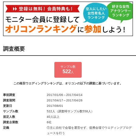
調査概要
サンプル数
522
人
この格安ウエディングランキングは、オリコンの以下の調査に基づいています。
事前調査
2017/01/06～2017/04/14
調査期間
2017/04/17～2017/04/26
更新日
2017/08/01
サンプル数
522人（調査時サンプル数558人）
規定人数
40人以上
調査企業数
6社
定義
①主に自社で会場を運営せず、提携会場でウエディングプロデ
ュースを行う