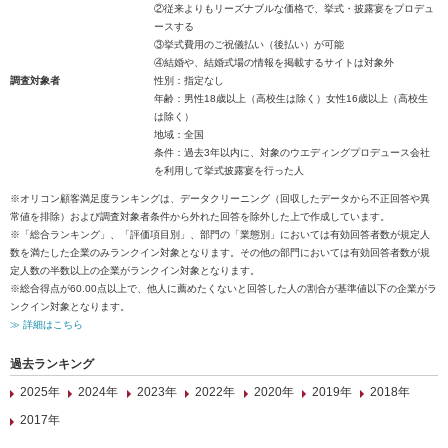
②従来よりもリーズナブルな価格で、挙式・披露宴をプロデュ
ースする
③挙式費用のご祝儀払い（後払い）が可能
④結婚や、結婚式場の情報を掲載するサイトは対象外
調査対象者
性別：指定なし
年齢：男性18歳以上（高校生は除く）女性16歳以上（高校生
は除く）
地域：全国
条件：過去3年以内に、対象のウエディングプロデュース会社
を利用して挙式披露宴を行った人
※オリコン顧客満足度ランキングは、データクリーニング（回収したデータから不正回答や異
常値を排除）および調査対象者条件から外れた回答を除外した上で作成しています。
※「総合ランキング」、「評価項目別」、部門の「業態別」においては有効回答者数が規定人
数を満たした企業のみランクイン対象となります。その他の部門においては有効回答者数が規
定人数の半数以上の企業がランクイン対象となります。
※総合得点が60.00点以上で、他人に薦めたくないと回答した人の割合が基準値以下の企業がラ
ンクイン対象となります。
≫ 詳細はこちら
過去ランキング
2025年
2024年
2023年
2022年
2020年
2019年
2018年
2017年