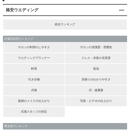
格安ウエディング
総合ランキング
評価項目別ランキング
サロンの利用のしやすさ
サロンの清潔度・雰囲気
ウエディングプランナー
ドレス・衣装の充実度
料理
装花
引き出物
見積りのわかりやすさ
式場
式・披露宴
新婦のメイクの仕上がり
写真・ビデオの仕上がり
式場スタッフの対応
男女別ランキング