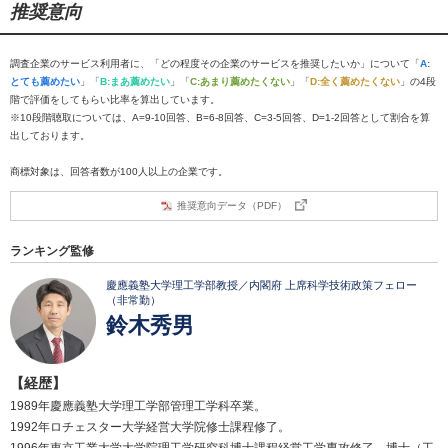
推奨意向
調査企業のサービス利用者に、「どの程度その企業のサービスを推奨したいか」について「
A:
とても薦めたい
」「
B:まあ薦めたい
」「
C:あまり薦めたくない
」「
D:全く薦めたくない
」の4段
階で評価をしてもらい比率を算出しています。
※10段階聴取については、A=9-10回答、B=6-8回答、C=3-5回答、D=1-2回答として割合を算
出しております。
商標対象は、回答者数が100人以上の企業です。
推奨意向データ（PDF）
ランキング監修
慶應義塾大学理工学部教授／内閣府 上席科学技術政策フェロー
（非常勤）
鈴木秀男
【経歴】
1989年慶應義塾大学理工学部管理工学科卒業。
1992年ロチェスター大学経営大学院修士課程修了。
1996年東京工業大学大学院理工学研究科博士課程経営工学専攻修了。博士（工