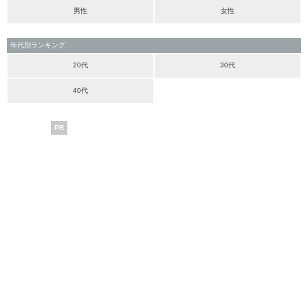
男性
女性
年代別ランキング
20代
30代
40代
PR