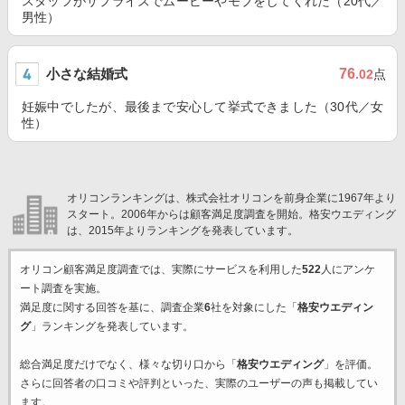
スタッフがサプライズでムービーやモブをしてくれた（20代／
男性）
小さな結婚式
76
.02
点
妊娠中でしたが、最後まで安心して挙式できました（30代／女
性）
オリコンランキングは、株式会社オリコンを前身企業に1967年より
スタート。2006年からは顧客満足度調査を開始。格安ウエディング
は、2015年よりランキングを発表しています。
オリコン顧客満足度調査では、実際にサービスを利用した
522
人にアンケ
ート調査を実施。
満足度に関する回答を基に、調査企業
6
社を対象にした「
格安ウエディン
グ
」ランキングを発表しています。
総合満足度だけでなく、様々な切り口から「
格安ウエディング
」を評価。
さらに回答者の口コミや評判といった、実際のユーザーの声も掲載してい
ます。