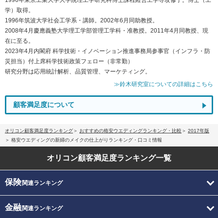
学）取得。
1996年筑波大学社会工学系・講師。2002年6月同助教授。
2008年4月慶應義塾大学理工学部管理工学科・准教授。2011年4月同教授、現
在に至る。
2023年4月内閣府 科学技術・イノベーション推進事務局参事官（インフラ・防
災担当）付上席科学技術政策フェロー（非常勤）
研究分野は応用統計解析、品質管理、マーケティング。
≫鈴木研究室についての詳細はこちら
顧客満足度について
オリコン顧客満足度ランキング
おすすめの格安ウエディングランキング・比較
2017年版
格安ウエディングの新婦のメイクの仕上がりランキング・口コミ情報
オリコン顧客満足度
ランキング一覧
保険
関連ランキング
金融
関連ランキング