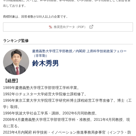
※10段階聴取については、A=9-10回答、B=6-8回答、C=3-5回答、D=1-2回答として割合を算
出しております。
商標対象は、回答者数が100人以上の企業です。
推奨意向データ（PDF）
ランキング監修
慶應義塾大学理工学部教授／内閣府 上席科学技術政策フェロー
（非常勤）
鈴木秀男
【経歴】
1989年慶應義塾大学理工学部管理工学科卒業。
1992年ロチェスター大学経営大学院修士課程修了。
1996年東京工業大学大学院理工学研究科博士課程経営工学専攻修了。博士（工
学）取得。
1996年筑波大学社会工学系・講師。2002年6月同助教授。
2008年4月慶應義塾大学理工学部管理工学科・准教授。2011年4月同教授、現
在に至る。
2023年4月内閣府 科学技術・イノベーション推進事務局参事官（インフラ・防