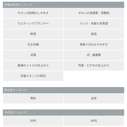
評価項目別ランキング
サロンの利用のしやすさ
サロンの清潔度・雰囲気
ウエディングプランナー
ドレス・衣装の充実度
料理
装花
引き出物
見積りのわかりやすさ
式場
式・披露宴
新婦のメイクの仕上がり
写真・ビデオの仕上がり
式場スタッフの対応
男女別ランキング
男性
女性
年代別ランキング
20代
30代