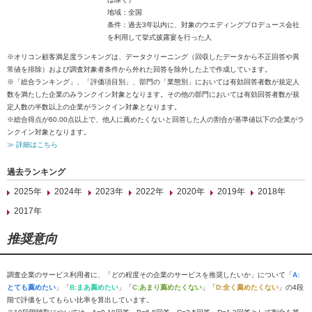
地域：全国
条件：過去3年以内に、対象のウエディングプロデュース会社
を利用して挙式披露宴を行った人
※オリコン顧客満足度ランキングは、データクリーニング（回収したデータから不正回答や異
常値を排除）および調査対象者条件から外れた回答を除外した上で作成しています。
※「総合ランキング」、「評価項目別」、部門の「業態別」においては有効回答者数が規定人
数を満たした企業のみランクイン対象となります。その他の部門においては有効回答者数が規
定人数の半数以上の企業がランクイン対象となります。
※総合得点が60.00点以上で、他人に薦めたくないと回答した人の割合が基準値以下の企業がラ
ンクイン対象となります。
≫ 詳細はこちら
過去ランキング
2025年
2024年
2023年
2022年
2020年
2019年
2018年
2017年
推奨意向
調査企業のサービス利用者に、「どの程度その企業のサービスを推奨したいか」について「
A:
とても薦めたい
」「
B:まあ薦めたい
」「
C:あまり薦めたくない
」「
D:全く薦めたくない
」の4段
階で評価をしてもらい比率を算出しています。