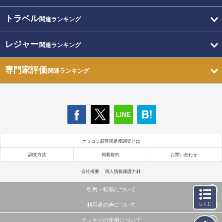
トラベル
関連ランキング
レジャー
関連ランキング
専門家評価
関連ランキング
オリコン顧客満足度調査とは
調査方法
掲載規約
お問い合わせ
会社概要
個人情報保護方針
引用・転載について
もくじ
利用者の声について
当サイトで公開されている情報（文字、写真、イラスト、画像データ等）及びこれらの配置・
編集および構造などについての著作権は株式会社oricon MEに帰属しております。
クッキーの使用について
当サイトに掲載している内容はすべてサービスの利用者が提出された見解・感想です。