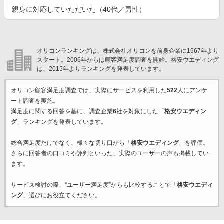
親身に対応していただいた（40代／男性）
オリコンランキングは、株式会社オリコンを前身企業に1967年より
スタート。2006年からは顧客満足度調査を開始。格安ウエディング
は、2015年よりランキングを発表しています。
オリコン顧客満足度調査では、実際にサービスを利用した
522
人にアンケ
ート調査を実施。
満足度に関する回答を基に、調査企業
6
社を対象にした「
格安ウエディン
グ
」ランキングを発表しています。
総合満足度だけでなく、様々な切り口から「
格安ウエディング
」を評価。
さらに回答者の口コミや評判といった、実際のユーザーの声も掲載してい
ます。
サービス検討の際、“ユーザー満足度”からも比較することで「
格安ウエディ
ング
」選びにお役立てください。