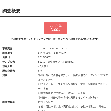
調査概要
サンプル数
522
人
この格安ウエディングランキングは、オリコンの以下の調査に基づいています。
事前調査
2017/01/06～2017/04/14
調査期間
2017/04/17～2017/04/26
更新日
2017/08/01
サンプル数
522人（調査時サンプル数558人）
規定人数
40人以上
調査企業数
6社
定義
①主に自社で会場を運営せず、提携会場でウエディングプロデ
ュースを行う
②従来よりもリーズナブルな価格で、挙式・披露宴をプロデュ
ースする
③挙式費用のご祝儀払い（後払い）が可能
④結婚や、結婚式場の情報を掲載するサイトは対象外
調査対象者
性別：指定なし
年齢：男性18歳以上（高校生は除く）女性16歳以上（高校生
は除く）