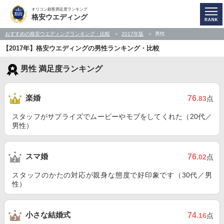
オリコン顧客満足度ランキング
格安ウエディング
おすすめの格安ウエディングランキング・比較
2017年版
男性
【2017年】格安ウエディングの男性ランキング・比較
男性 満足度ランキング
楽婚
76
.83
点
スタッフがサプライズでムービーやモブをしてくれた（20代／
男性）
スマ婚
76
.02
点
スタッフのかたの対応が親身な態度で好印象です（30代／男
性）
小さな結婚式
74
.16
点