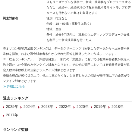
りもリーズナブルな価格で、挙式・披露宴をプロデュースする
ただし、結婚や、結婚式場の情報を掲載するサイト等、プロデ
ュースを行わない企業は対象外とする
調査対象者
性別：指定なし
年齢：18～69歳（高校生は除く）
地域：全国
条件：過去4年以内に、対象のウエディングプロデュース会社
を利用して挙式披露宴を行った人
※オリコン顧客満足度ランキングは、データクリーニング（回収したデータから不正回答や異
常値を排除）および調査対象者条件から外れた回答を除外した上で作成しています。
※「総合ランキング」、「評価項目別」、部門の「業態別」においては有効回答者数が規定人
数を満たした企業のみランクイン対象となります。その他の部門においては有効回答者数が規
定人数の半数以上の企業がランクイン対象となります。
※総合得点が60.0点以上で、他人に薦めたくないと回答した人の割合が基準値以下の企業がラ
ンクイン対象となります。
≫ 詳細はこちら
過去ランキング
2025年
2024年
2023年
2022年
2020年
2019年
2018年
2017年
ランキング監修