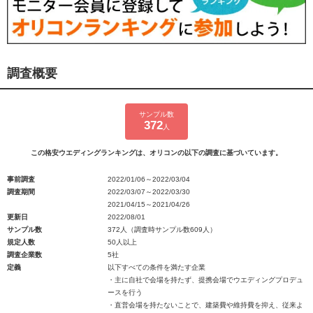
調査概要
サンプル数
372
人
この格安ウエディングランキングは、オリコンの以下の調査に基づいています。
事前調査
2022/01/06～2022/03/04
調査期間
2022/03/07～2022/03/30
2021/04/15～2021/04/26
更新日
2022/08/01
サンプル数
372人（調査時サンプル数609人）
規定人数
50人以上
調査企業数
5社
定義
以下すべての条件を満たす企業
・主に自社で会場を持たず、提携会場でウエディングプロデュ
ースを行う
・直営会場を持たないことで、建築費や維持費を抑え、従来よ