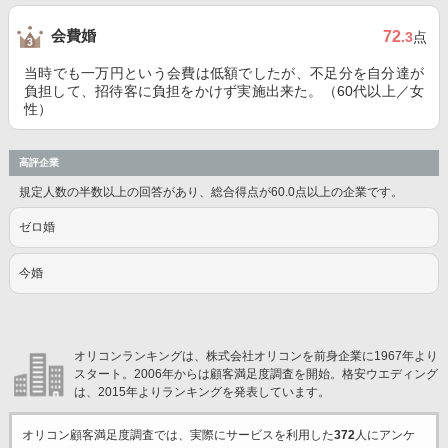
会費婚
72
.3
点
当時でも一万円という会費は低額でしたが、不足分を自分達が
負担して、招待客に負担をかけず実施出来た。（60代以上／女
性）
高評企業
規定人数の半数以上の回答があり、総合得点が60.0点以上の企業です。
ゼロ婚
今婚
オリコンランキングは、株式会社オリコンを前身企業に1967年より
スタート。2006年からは顧客満足度調査を開始。格安ウエディング
は、2015年よりランキングを発表しています。
オリコン顧客満足度調査では、実際にサービスを利用した
372
人にアンケ