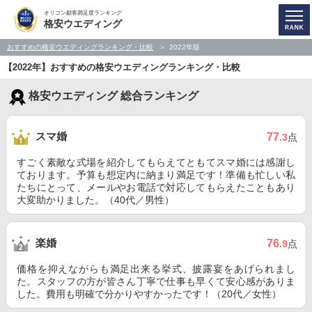
オリコン顧客満足度ランキング
格安ウエディング
おすすめの格安ウエディングランキング・比較
2022年版
【2022年】おすすめの格安ウエディングランキング・比較
格安ウエディング 総合ランキング
スマ婚
77
.3
点
すごく素敵な式場を紹介してもらえてともてスマ婚には感謝し
ております。予算も想定内に納まり満足です！準備も忙しい私
たちにとって、メールやお電話で対応してもらえたこともあり
大変助かりました。（40代／男性）
楽婚
76
.9
点
価格を抑えながらも満足出来る挙式、披露宴をあげられまし
た。スタッフの方が皆さん丁寧で仕事も早くて安心感がありま
した。費用も明確で分かりやすかったです！（20代／女性）