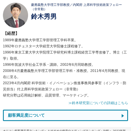
慶應義塾大学理工学部教授／内閣府 上席科学技術政策フェロー
（非常勤）
鈴木秀男
【経歴】
1989年慶應義塾大学理工学部管理工学科卒業。
1992年ロチェスター大学経営大学院修士課程修了。
1996年東京工業大学大学院理工学研究科博士課程経営工学専攻修了。博士（工
学）取得。
1996年筑波大学社会工学系・講師。2002年6月同助教授。
2008年4月慶應義塾大学理工学部管理工学科・准教授。2011年4月同教授、現
在に至る。
2023年4月内閣府 科学技術・イノベーション推進事務局参事官（インフラ・防
災担当）付上席科学技術政策フェロー（非常勤）
研究分野は応用統計解析、品質管理、マーケティング。
≫鈴木研究室についての詳細はこちら
顧客満足度について
オリコン顧客満足度ランキング
おすすめの格安ウエディングランキング・比較
2022年版