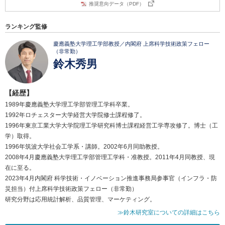
推奨意向データ（PDF）
ランキング監修
慶應義塾大学理工学部教授／内閣府 上席科学技術政策フェロー
（非常勤）
鈴木秀男
【経歴】
1989年慶應義塾大学理工学部管理工学科卒業。
1992年ロチェスター大学経営大学院修士課程修了。
1996年東京工業大学大学院理工学研究科博士課程経営工学専攻修了。博士（工
学）取得。
1996年筑波大学社会工学系・講師。2002年6月同助教授。
2008年4月慶應義塾大学理工学部管理工学科・准教授。2011年4月同教授、現
在に至る。
2023年4月内閣府 科学技術・イノベーション推進事務局参事官（インフラ・防
災担当）付上席科学技術政策フェロー（非常勤）
研究分野は応用統計解析、品質管理、マーケティング。
≫鈴木研究室についての詳細はこちら