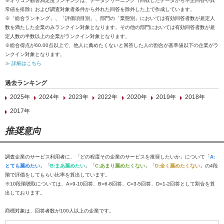
※オリコン顧客満足度ランキングは、データクリーニング（回収したデータから不正回答や異
常値を排除）および調査対象者条件から外れた回答を除外した上で作成しています。
※「総合ランキング」、「評価項目別」、部門の「業態別」においては有効回答者数が規定人
数を満たした企業のみランクイン対象となります。その他の部門においては有効回答者数が規
定人数の半数以上の企業がランクイン対象となります。
※総合得点が60.00点以上で、他人に薦めたくないと回答した人の割合が基準値以下の企業がラ
ンクイン対象となります。
≫ 詳細はこちら
過去ランキング
2025年
2024年
2023年
2022年
2020年
2019年
2018年
2017年
推奨意向
調査企業のサービス利用者に、「どの程度その企業のサービスを推奨したいか」について「
A:
とても薦めたい
」「
B:まあ薦めたい
」「
C:あまり薦めたくない
」「
D:全く薦めたくない
」の4段
階で評価をしてもらい比率を算出しています。
※10段階聴取については、A=9-10回答、B=6-8回答、C=3-5回答、D=1-2回答として割合を算
出しております。
商標対象は、回答者数が100人以上の企業です。