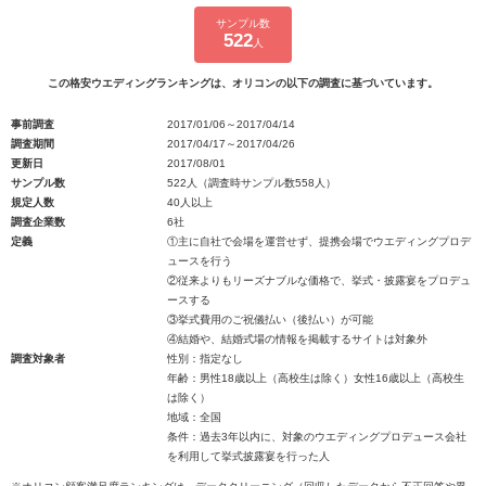
サンプル数
522
人
この格安ウエディングランキングは、オリコンの以下の調査に基づいています。
事前調査
2017/01/06～2017/04/14
調査期間
2017/04/17～2017/04/26
更新日
2017/08/01
サンプル数
522人（調査時サンプル数558人）
規定人数
40人以上
調査企業数
6社
定義
①主に自社で会場を運営せず、提携会場でウエディングプロデ
ュースを行う
②従来よりもリーズナブルな価格で、挙式・披露宴をプロデュ
ースする
③挙式費用のご祝儀払い（後払い）が可能
④結婚や、結婚式場の情報を掲載するサイトは対象外
調査対象者
性別：指定なし
年齢：男性18歳以上（高校生は除く）女性16歳以上（高校生
は除く）
地域：全国
条件：過去3年以内に、対象のウエディングプロデュース会社
を利用して挙式披露宴を行った人