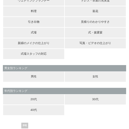
ウエディングプランナー
ドレス・衣装の充実度
料理
装花
引き出物
見積りのわかりやすさ
式場
式・披露宴
新婦のメイクの仕上がり
写真・ビデオの仕上がり
式場スタッフの対応
男女別ランキング
男性
女性
年代別ランキング
20代
30代
40代
PR