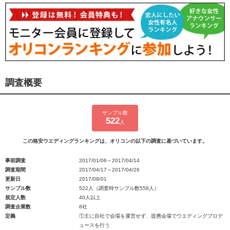
調査概要
サンプル数
522
人
この格安ウエディングランキングは、オリコンの以下の調査に基づいています。
事前調査
2017/01/06～2017/04/14
調査期間
2017/04/17～2017/04/26
更新日
2017/08/01
サンプル数
522人（調査時サンプル数558人）
規定人数
40人以上
調査企業数
6社
定義
①主に自社で会場を運営せず、提携会場でウエディングプロデ
ュースを行う