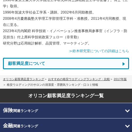
学）取得。
1996年筑波大学社会工学系・講師。2002年6月同助教授。
2008年4月慶應義塾大学理工学部管理工学科・准教授。2011年4月同教授、現
在に至る。
2023年4月内閣府 科学技術・イノベーション推進事務局参事官（インフラ・防
災担当）付上席科学技術政策フェロー（非常勤）
研究分野は応用統計解析、品質管理、マーケティング。
≫鈴木研究室についての詳細はこちら
顧客満足度について
オリコン顧客満足度ランキング
おすすめの格安ウエディングランキング・比較
2017年版
格安ウエディングのサロンの清潔度・雰囲気ランキング・口コミ情報
オリコン顧客満足度
ランキング一覧
保険
関連ランキング
金融
関連ランキング