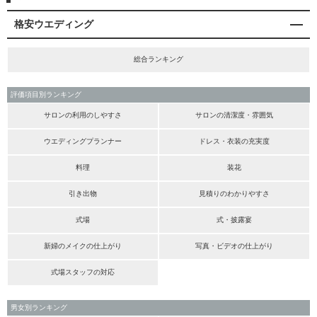
格安ウエディング
総合ランキング
評価項目別ランキング
サロンの利用のしやすさ
サロンの清潔度・雰囲気
ウエディングプランナー
ドレス・衣装の充実度
料理
装花
引き出物
見積りのわかりやすさ
式場
式・披露宴
新婦のメイクの仕上がり
写真・ビデオの仕上がり
式場スタッフの対応
男女別ランキング