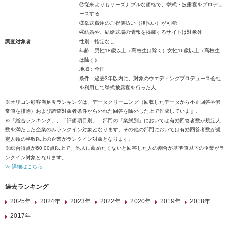
②従来よりもリーズナブルな価格で、挙式・披露宴をプロデュ
ースする
③挙式費用のご祝儀払い（後払い）が可能
④結婚や、結婚式場の情報を掲載するサイトは対象外
調査対象者
性別：指定なし
年齢：男性18歳以上（高校生は除く）女性16歳以上（高校生
は除く）
地域：全国
条件：過去3年以内に、対象のウエディングプロデュース会社
を利用して挙式披露宴を行った人
※オリコン顧客満足度ランキングは、データクリーニング（回収したデータから不正回答や異
常値を排除）および調査対象者条件から外れた回答を除外した上で作成しています。
※「総合ランキング」、「評価項目別」、部門の「業態別」においては有効回答者数が規定人
数を満たした企業のみランクイン対象となります。その他の部門においては有効回答者数が規
定人数の半数以上の企業がランクイン対象となります。
※総合得点が60.00点以上で、他人に薦めたくないと回答した人の割合が基準値以下の企業がラ
ンクイン対象となります。
≫ 詳細はこちら
過去ランキング
2025年
2024年
2023年
2022年
2020年
2019年
2018年
2017年