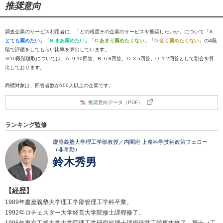
推奨意向
調査企業のサービス利用者に、「どの程度その企業のサービスを推奨したいか」について「
A:
とても薦めたい
」「
B:まあ薦めたい
」「
C:あまり薦めたくない
」「
D:全く薦めたくない
」の4段
階で評価をしてもらい比率を算出しています。
※10段階聴取については、A=9-10回答、B=6-8回答、C=3-5回答、D=1-2回答として割合を算
出しております。
商標対象は、回答者数が100人以上の企業です。
推奨意向データ（PDF）
ランキング監修
慶應義塾大学理工学部教授／内閣府 上席科学技術政策フェロー
（非常勤）
鈴木秀男
【経歴】
1989年慶應義塾大学理工学部管理工学科卒業。
1992年ロチェスター大学経営大学院修士課程修了。
1996年東京工業大学大学院理工学研究科博士課程経営工学専攻修了。博士（工