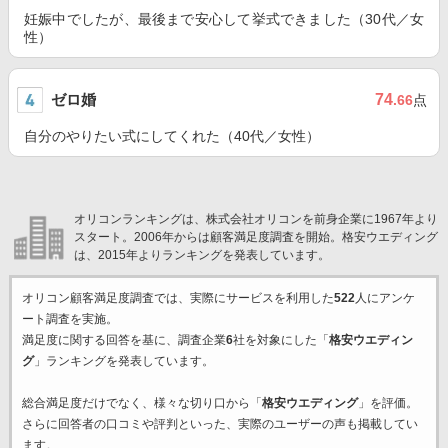
妊娠中でしたが、最後まで安心して挙式できました（30代／女
性）
ゼロ婚
74
.66
点
自分のやりたい式にしてくれた（40代／女性）
オリコンランキングは、株式会社オリコンを前身企業に1967年より
スタート。2006年からは顧客満足度調査を開始。格安ウエディング
は、2015年よりランキングを発表しています。
オリコン顧客満足度調査では、実際にサービスを利用した
522
人にアンケ
ート調査を実施。
満足度に関する回答を基に、調査企業
6
社を対象にした「
格安ウエディン
グ
」ランキングを発表しています。
総合満足度だけでなく、様々な切り口から「
格安ウエディング
」を評価。
さらに回答者の口コミや評判といった、実際のユーザーの声も掲載してい
ます。