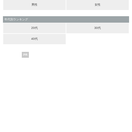
男性
女性
年代別ランキング
20代
30代
40代
PR