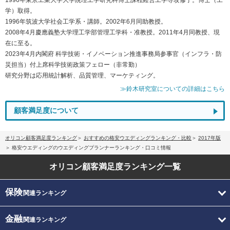
学）取得。
1996年筑波大学社会工学系・講師。2002年6月同助教授。
2008年4月慶應義塾大学理工学部管理工学科・准教授。2011年4月同教授、現
在に至る。
2023年4月内閣府 科学技術・イノベーション推進事務局参事官（インフラ・防
災担当）付上席科学技術政策フェロー（非常勤）
研究分野は応用統計解析、品質管理、マーケティング。
≫鈴木研究室についての詳細はこちら
顧客満足度について
オリコン顧客満足度ランキング
おすすめの格安ウエディングランキング・比較
2017年版
格安ウエディングのウエディングプランナーランキング・口コミ情報
オリコン顧客満足度
ランキング一覧
保険
関連ランキング
金融
関連ランキング