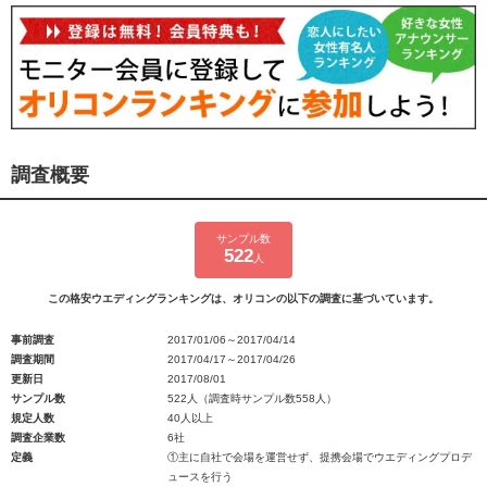
調査概要
サンプル数
522
人
この格安ウエディングランキングは、オリコンの以下の調査に基づいています。
事前調査
2017/01/06～2017/04/14
調査期間
2017/04/17～2017/04/26
更新日
2017/08/01
サンプル数
522人（調査時サンプル数558人）
規定人数
40人以上
調査企業数
6社
定義
①主に自社で会場を運営せず、提携会場でウエディングプロデ
ュースを行う