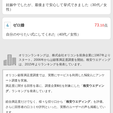
妊娠中でしたが、最後まで安心して挙式できました（30代／女
性）
ゼロ婚
73
.10
点
自分のやりたい式にしてくれた（40代／女性）
オリコンランキングは、株式会社オリコンを前身企業に1967年より
スタート。2006年からは顧客満足度調査を開始。格安ウエディング
は、2015年よりランキングを発表しています。
オリコン顧客満足度調査では、実際にサービスを利用した
522
人にアンケ
ート調査を実施。
満足度に関する回答を基に、調査企業
6
社を対象にした「
格安ウエディン
グ
」ランキングを発表しています。
総合満足度だけでなく、様々な切り口から「
格安ウエディング
」を評価。
さらに回答者の口コミや評判といった、実際のユーザーの声も掲載してい
ます。