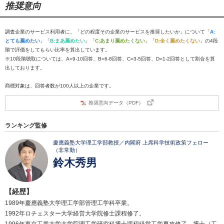
推奨意向
調査企業のサービス利用者に、「どの程度その企業のサービスを推奨したいか」について「
A:
とても薦めたい
」「
B:まあ薦めたい
」「
C:あまり薦めたくない
」「
D:全く薦めたくない
」の4段
階で評価をしてもらい比率を算出しています。
※10段階聴取については、A=9-10回答、B=6-8回答、C=3-5回答、D=1-2回答として割合を算
出しております。
商標対象は、回答者数が100人以上の企業です。
推奨意向データ（PDF）
ランキング監修
慶應義塾大学理工学部教授／内閣府 上席科学技術政策フェロー
（非常勤）
鈴木秀男
【経歴】
1989年慶應義塾大学理工学部管理工学科卒業。
1992年ロチェスター大学経営大学院修士課程修了。
1996年東京工業大学大学院理工学研究科博士課程経営工学専攻修了。博士（工