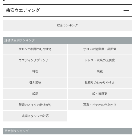
格安ウエディング
総合ランキング
評価項目別ランキング
サロンの利用のしやすさ
サロンの清潔度・雰囲気
ウエディングプランナー
ドレス・衣装の充実度
料理
装花
引き出物
見積りのわかりやすさ
式場
式・披露宴
新婦のメイクの仕上がり
写真・ビデオの仕上がり
式場スタッフの対応
男女別ランキング