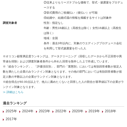
②従来よりもリーズナブルな価格で、挙式・披露宴をプロデュ
ースする
③挙式費用のご祝儀払い（後払い）が可能
④結婚や、結婚式場の情報を掲載するサイトは対象外
調査対象者
性別：指定なし
年齢：男性18歳以上（高校生は除く）女性16歳以上（高校生
は除く）
地域：全国
条件：過去3年以内に、対象のウエディングプロデュース会社
を利用して挙式披露宴を行った人
※オリコン顧客満足度ランキングは、データクリーニング（回収したデータから不正回答や異
常値を排除）および調査対象者条件から外れた回答を除外した上で作成しています。
※「総合ランキング」、「評価項目別」、部門の「業態別」においては有効回答者数が規定人
数を満たした企業のみランクイン対象となります。その他の部門においては有効回答者数が規
定人数の半数以上の企業がランクイン対象となります。
※総合得点が60.00点以上で、他人に薦めたくないと回答した人の割合が基準値以下の企業がラ
ンクイン対象となります。
≫ 詳細はこちら
過去ランキング
2025年
2024年
2023年
2022年
2020年
2019年
2018年
2017年