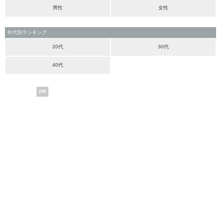
男性
女性
年代別ランキング
20代
30代
40代
PR