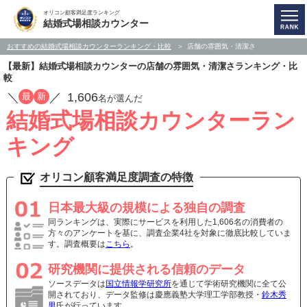
オリコン顧客満足度ランキング
結婚式場相談カウンター
おすすめの結婚式場相談カウンターランキング・比較
店舗の雰囲気・清潔さ
【最新】結婚式場相談カウンターの店舗の雰囲気・清潔さランキング・比
較
／
／
1,606
最
新
名が選んだ
結婚式場相談カウンターラン
キング
オリコン顧客満足度調査の特徴
日本最大級の規模による独自の調査
同ランキングは、実際にサービスを利用した1,606名の消費者の
方々のアンケートを基に、調査企業4社を対象に徹底比較していま
す。調査概要は
こちら
。
研究機関に提供される信頼のデータ
ソースデータは
国立情報学研究所
を通じて学術研究機関に全て公
開されており、データ監修は慶應義塾大学理工学部教授・
鈴木秀
男
氏が行っています。