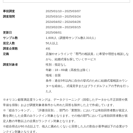
事前調査
2025/01/10～2025/03/07
調査期間
2025/03/10～2025/03/24
2024/04/02～2024/04/26
2023/02/28～2023/03/15
更新日
2025/08/01
サンプル数
1,606人（調査時サンプル数2,310人）
規定人数
50人以上
調査企業数
4社
定義
店舗やオンラインで「専門の相談員」に希望や理想を相談しな
がら、結婚式場を探していくサービス
調査対象者
性別：指定なし
年齢：18～69歳（高校生は除く）
地域：全国
条件：過去5年以内に自分の挙式のために結婚式場相談カウン
ターを経由し、式場見学またはブライダルフェアの予約を行っ
た人
※オリコン顧客満足度ランキングは、データクリーニング（回収したデータから不正回答や異
常値を排除）および調査対象者条件から外れた回答を除外した上で作成しています。
※「総合ランキング」、「評価項目別」、部門の「業態別」においては有効回答者数が規定人
数を満たした企業のみランクイン対象となります。その他の部門においては有効回答者数が規
定人数の半数以上の企業がランクイン対象となります。
※総合得点が60.0点以上で、他人に薦めたくないと回答した人の割合が基準値以下の企業がラ
ンクイン対象となります。