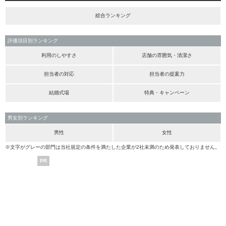
総合ランキング
評価項目別ランキング
利用のしやすさ
店舗の雰囲気・清潔さ
担当者の対応
担当者の提案力
結婚式場
特典・キャンペーン
男女別ランキング
男性
女性
※文字がグレーの部門は当社規定の条件を満たした企業が2社未満のため発表しておりません。
PR