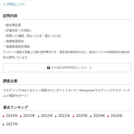
≫ 詳細はこちら
設問内容
・総合満足度
・評価項目（小項目）
・利用した感想（良かった点・悪かった点）
・他者推奨意向
・他者推奨意向理由
アンケート調査を実施した際の質問事項です。満足度評価項目のほか、該当サービスの利用状況や検討内
容を質問しています。
その他の設問内容はこちら
調査企業
ウエディングnavi | ゼクシィ相談カウンター | トキハナ | Hanayumeウエディングデスク（ハナ
ユメ相談サポート）
過去ランキング
2024年
2023年
2022年
2021年
2020年
2019年
2018年
2017年