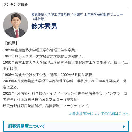
ランキング監修
慶應義塾大学理工学部教授／内閣府 上席科学技術政策フェロー
（非常勤）
鈴木秀男
【経歴】
1989年慶應義塾大学理工学部管理工学科卒業。
1992年ロチェスター大学経営大学院修士課程修了。
1996年東京工業大学大学院理工学研究科博士課程経営工学専攻修了。博士（工
学）取得。
1996年筑波大学社会工学系・講師。2002年6月同助教授。
2008年4月慶應義塾大学理工学部管理工学科・准教授。2011年4月同教授、現
在に至る。
2023年4月内閣府 科学技術・イノベーション推進事務局参事官（インフラ・防
災担当）付上席科学技術政策フェロー（非常勤）
研究分野は応用統計解析、品質管理、マーケティング。
≫鈴木研究室についての詳細はこちら
顧客満足度について