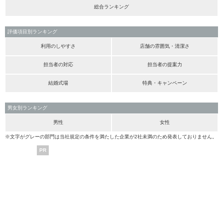
総合ランキング
評価項目別ランキング
利用のしやすさ
店舗の雰囲気・清潔さ
担当者の対応
担当者の提案力
結婚式場
特典・キャンペーン
男女別ランキング
男性
女性
※文字がグレーの部門は当社規定の条件を満たした企業が2社未満のため発表しておりません。
PR