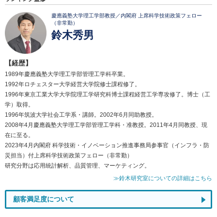
慶應義塾大学理工学部教授／内閣府 上席科学技術政策フェロー
（非常勤）
鈴木秀男
【経歴】
1989年慶應義塾大学理工学部管理工学科卒業。
1992年ロチェスター大学経営大学院修士課程修了。
1996年東京工業大学大学院理工学研究科博士課程経営工学専攻修了。博士（工
学）取得。
1996年筑波大学社会工学系・講師。2002年6月同助教授。
2008年4月慶應義塾大学理工学部管理工学科・准教授。2011年4月同教授、現
在に至る。
2023年4月内閣府 科学技術・イノベーション推進事務局参事官（インフラ・防
災担当）付上席科学技術政策フェロー（非常勤）
研究分野は応用統計解析、品質管理、マーケティング。
≫鈴木研究室についての詳細はこちら
顧客満足度について