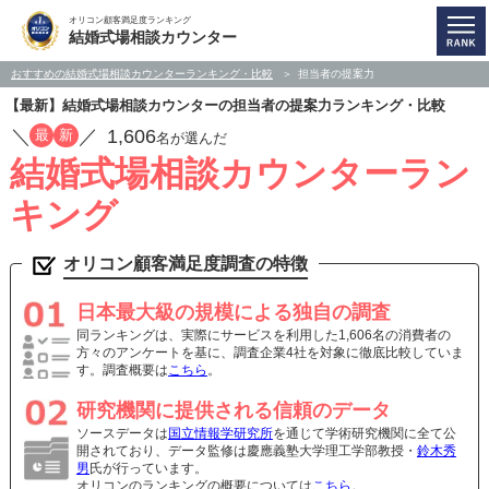
オリコン顧客満足度ランキング
結婚式場相談カウンター
おすすめの結婚式場相談カウンターランキング・比較
担当者の提案力
【最新】結婚式場相談カウンターの担当者の提案力ランキング・比較
／
／
1,606
最
新
名が選んだ
結婚式場相談カウンターラン
キング
オリコン顧客満足度調査の特徴
日本最大級の規模による独自の調査
同ランキングは、実際にサービスを利用した1,606名の消費者の
方々のアンケートを基に、調査企業4社を対象に徹底比較していま
す。調査概要は
こちら
。
研究機関に提供される信頼のデータ
ソースデータは
国立情報学研究所
を通じて学術研究機関に全て公
開されており、データ監修は慶應義塾大学理工学部教授・
鈴木秀
男
氏が行っています。
オリコンのランキングの概要については
こちら
。