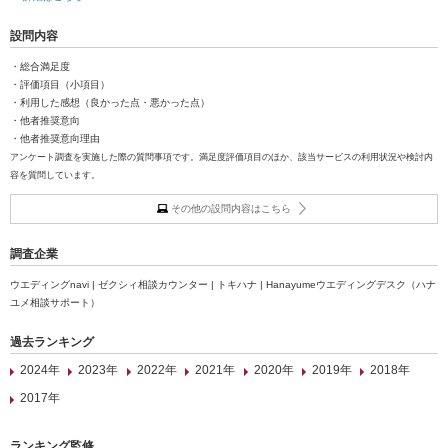
設問内容
・総合満足度
・評価項目（小項目）
・利用した感想（良かった点・悪かった点）
・他者推奨意向
・他者推奨意向理由
アンケート調査を実施した際の質問事項です。満足度評価項目のほか、該当サービスの利用状況や検討内
容を質問しています。
その他の設問内容はこちら
調査企業
ウエディングnavi | ゼクシィ相談カウンター | トキハナ | Hanayumeウエディングデスク（ハナ
ユメ相談サポート）
過去ランキング
2024年
2023年
2022年
2021年
2020年
2019年
2018年
2017年
ランキング監修