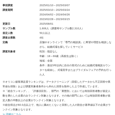
事前調査
2025/01/10～2025/03/07
調査期間
2025/03/10～2025/03/24
2024/04/02～2024/04/26
2023/02/28～2023/03/15
更新日
2025/08/01
サンプル数
1,606人（調査時サンプル数2,310人）
規定人数
50人以上
調査企業数
4社
定義
店舗やオンラインで「専門の相談員」に希望や理想を相談しな
がら、結婚式場を探していくサービス
調査対象者
性別：指定なし
年齢：18～69歳（高校生は除く）
地域：全国
条件：過去5年以内に自分の挙式のために結婚式場相談カウン
ターを経由し、式場見学またはブライダルフェアの予約を行っ
た人
※オリコン顧客満足度ランキングは、データクリーニング（回収したデータから不正回答や異
常値を排除）および調査対象者条件から外れた回答を除外した上で作成しています。
※「総合ランキング」、「評価項目別」、部門の「業態別」においては有効回答者数が規定人
数を満たした企業のみランクイン対象となります。その他の部門においては有効回答者数が規
定人数の半数以上の企業がランクイン対象となります。
※総合得点が60.0点以上で、他人に薦めたくないと回答した人の割合が基準値以下の企業がラ
ンクイン対象となります。
≫ 詳細はこちら