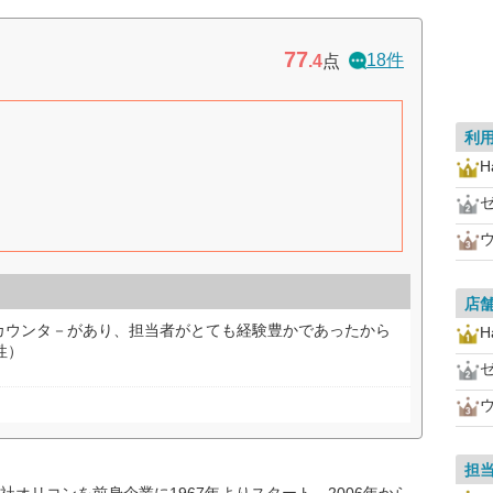
77
18件
.4
点
利
H
ウ
店
カウンタ－があり、担当者がとても経験豊かであったから
H
性）
ウ
担