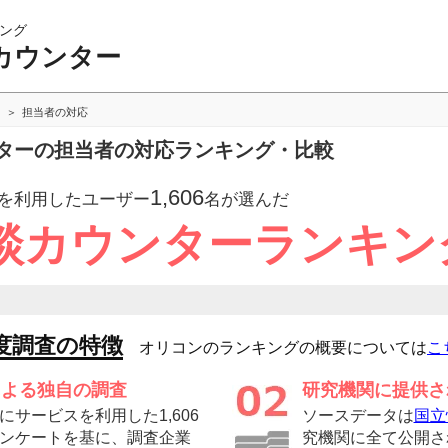
ング
カウンター
担当者の対応
ターの担当者の対応ランキング・比較
1,606
を利用したユーザー
名が選んだ
談カウンターランキン
度調査の特徴
オリコンのランキングの概要については
こ
による独自の調査
研究機関に提供さ
サービスを利用した1,606
ソースデータは
国立
ンケートを基に、調査企業
究機関に全て公開さ