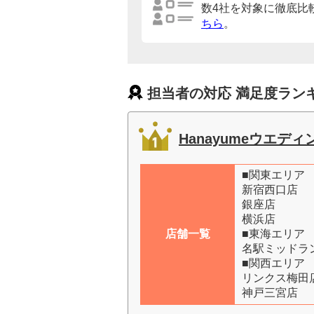
数4社を対象に徹底比
ちら
。
担当者の対応 満足度ラン
Hanayumeウエデ
■関東エリア
新宿西口店
銀座店
横浜店
店舗一覧
■東海エリア
名駅ミッドラ
■関西エリア
リンクス梅田
神戸三宮店