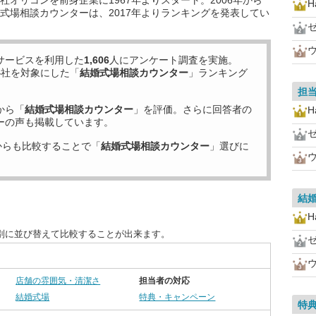
オリコンを前身企業に1967年よりスタート。2006年から
H
式場相談カウンターは、2017年よりランキングを発表してい
ウ
サービスを利用した
1,606
人にアンケート調査を実施。
4
社を対象にした「
結婚式場相談カウンター
」ランキング
担
から「
結婚式場相談カウンター
」を評価。さらに回答者の
H
ーの声も掲載しています。
からも比較することで「
結婚式場相談カウンター
」選びに
ウ
結
H
別に並び替えて比較することが出来ます。
ウ
店舗の雰囲気・清潔さ
担当者の対応
結婚式場
特典・キャンペーン
特