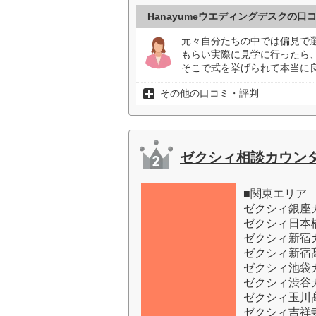
Hanayumeウエディングデスクの口
元々自分たちの中では偏見で選
もらい実際に見学に行ったら
そこで式を挙げられて本当に良
その他の口コミ・評判
ゼクシィ相談カウン
■関東エリア
ゼクシィ銀座
ゼクシィ日本
ゼクシィ新宿
ゼクシィ新宿
ゼクシィ池袋
ゼクシィ渋谷
ゼクシィ玉川
ゼクシィ吉祥