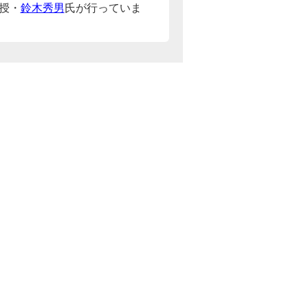
授・
鈴木秀男
氏が行っていま