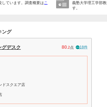
較しています。調査概要は
こ
義塾大学理工学部教
す。
キング
80
ィングデスク
18件
.2
点
ンドスクエア店
店