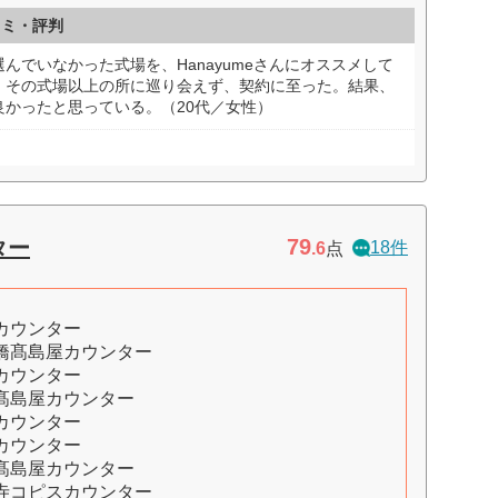
コミ・評判
んでいなかった式場を、Hanayumeさんにオススメして
、その式場以上の所に巡り会えず、契約に至った。結果、
かったと思っている。（20代／女性）
79
ター
18件
.6
点
カウンター
橋髙島屋カウンター
カウンター
髙島屋カウンター
カウンター
カウンター
髙島屋カウンター
寺コピスカウンター