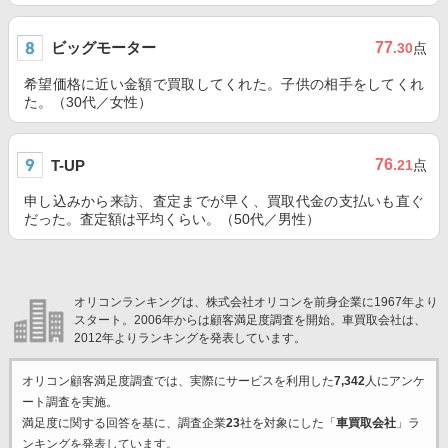
ビッグモーター
77
.30
点
希望価格に近い金額で買取してくれた。子供の相手をしてくれ
た。（30代／女性）
76
T-UP
.21
点
申し込みから来訪、査定までが早く、買取代金の支払いも直ぐ
だった。査定額は平均くらい。（50代／男性）
オリコンランキングは、株式会社オリコンを前身企業に1967年より
スタート。2006年からは顧客満足度調査を開始。車買取会社は、
2012年よりランキングを発表しています。
オリコン顧客満足度調査では、実際にサービスを利用した
7,342
人にアンケ
ート調査を実施。
満足度に関する回答を基に、調査企業
23
社を対象にした「
車買取会社
」ラ
ンキングを発表しています。