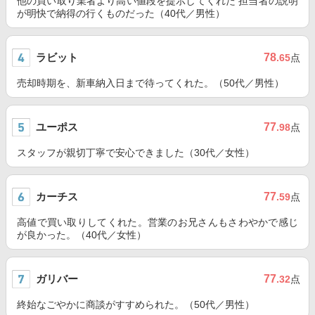
他の買い取り業者より高い値段を提示してくれた 担当者の説明
が明快で納得の行くものだった（40代／男性）
ラビット
78
.65
点
売却時期を、新車納入日まで待ってくれた。（50代／男性）
ユーポス
77
.98
点
スタッフが親切丁寧で安心できました（30代／女性）
カーチス
77
.59
点
高値で買い取りしてくれた。営業のお兄さんもさわやかで感じ
が良かった。（40代／女性）
ガリバー
77
.32
点
終始なごやかに商談がすすめられた。（50代／男性）