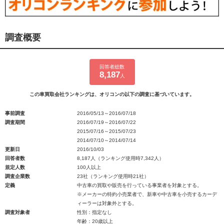
調査概要
回答者総数
8,187
人
この車買取会社ランキングは、オリコンの以下の調査に基づいています。
事前調査
2016/05/13～2016/07/18
調査期間
2016/07/19～2016/07/22
2015/07/16～2015/07/23
2014/07/10～2014/07/14
更新日
2016/10/03
回答者数
8,187人（ランキング使用時7,342人）
規定人数
100人以上
調査企業数
23社（ランキング使用時21社）
定義
中古車の買取や販売を行っている事業者を対象とする。
※メーカーの特約小売業者で、新車や中古車を小売するカーデ
ィーラーは対象外とする。
調査対象者
性別：指定なし
年齢：20歳以上