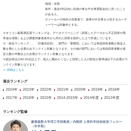
地域：全国
条件：過去5年以内に自身の車を中古車買取会社に売ったこと
がある人。
※メーカーの特約小売業者で、新車や中古車を小売するカーデ
ィーラーは対象外とする。
※オリコン顧客満足度ランキングは、データクリーニング（回収したデータから不正回答や異
常値を排除）および調査対象者条件から外れた回答を除外した上で作成しています。
※「総合ランキング」、「評価項目別」、部門の「業態別」においては有効回答者数が規定人
数を満たした企業のみランクイン対象となります。その他の部門においては有効回答者数が規
定人数の半数以上の企業がランクイン対象となります。
※総合得点が60.00点以上で、他人に薦めたくないと回答した人の割合が基準値以下の企業がラ
ンクイン対象となります。
≫ 詳細はこちら
過去ランキング
2024年
2023年
2022年
2021年
2020年
2019年
2018年
2017年
2016年
2015年
2014-2015年
2014年度
2012年度
ランキング監修
慶應義塾大学理工学部教授／内閣府 上席科学技術政策フェロー
（非常勤）