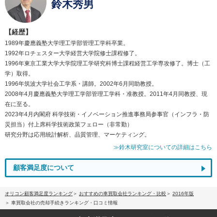
鈴木秀男
【経歴】
1989年慶應義塾大学理工学部管理工学科卒業。
1992年ロチェスター大学経営大学院修士課程修了。
1996年東京工業大学大学院理工学研究科博士課程経営工学専攻修了。博士（工
学）取得。
1996年筑波大学社会工学系・講師。2002年6月同助教授。
2008年4月慶應義塾大学理工学部管理工学科・准教授。2011年4月同教授、現
在に至る。
2023年4月内閣府 科学技術・イノベーション推進事務局参事官（インフラ・防
災担当）付上席科学技術政策フェロー（非常勤）
研究分野は応用統計解析、品質管理、マーケティング。
≫鈴木研究室についての詳細はこちら
顧客満足度について
オリコン顧客満足度ランキング
おすすめの車買取会社ランキング・比較
2016年版
車買取会社の売却手続きランキング・口コミ情報