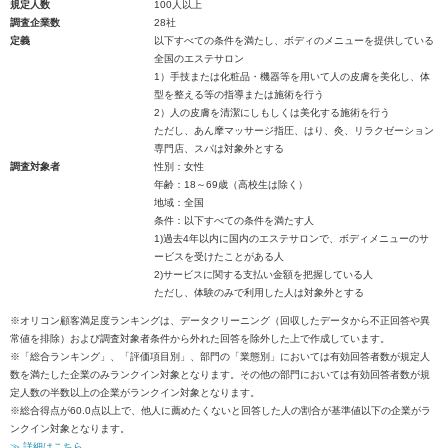
規定人数
100人以上
調査企業数
28社
定義
以下すべての条件を満たし、ボディのメニューを提供している
全国のエステサロン
1）手技または化粧品・機器等を用いて人の皮膚を美化し、体
型を整える等の指導または施術を行う
2）人の皮膚を清潔にしもしくは美化する施術を行う
ただし、あん摩マッサージ指圧、はり、灸、リラクゼーション
専門店、スパは対象外とする
調査対象者
性別：女性
年齢：18～69歳（高校生は除く）
地域：全国
条件：以下すべての条件を満たす人
1)過去4年以内に国内のエステサロンで、ボディメニューのサ
ービスを受けたことがある人
2)サービスに関する支払い金額を把握している人
ただし、体験のみで利用した人は対象外とする
※オリコン顧客満足度ランキングは、データクリーニング（回収したデータから不正回答や異
常値を排除）および調査対象者条件から外れた回答を除外した上で作成しています。
※「総合ランキング」、「評価項目別」、部門の「業態別」においては有効回答者数が規定人
数を満たした企業のみランクイン対象となります。その他の部門においては有効回答者数が規
定人数の半数以上の企業がランクイン対象となります。
※総合得点が60.0点以上で、他人に薦めたくないと回答した人の割合が基準値以下の企業がラ
ンクイン対象となります。
≫ 詳細はこちら