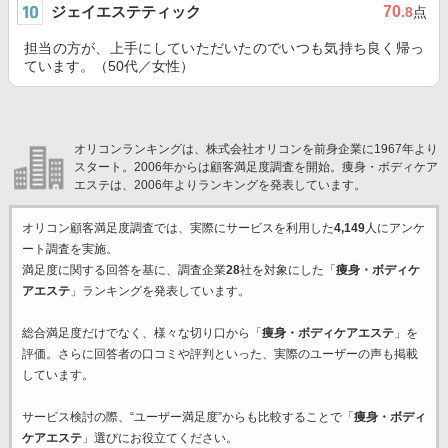
ジェイエステティック
70
.8
点
担当の方が、上手にしていただいたのでいつも気持ち良く帰っ
ています。（50代／女性）
オリコンランキングは、株式会社オリコンを前身企業に1967年より
スタート。2006年からは顧客満足度調査を開始。痩身・ボディケア
エステは、2006年よりランキングを発表しています。
オリコン顧客満足度調査では、実際にサービスを利用した
4,149
人にアンケ
ート調査を実施。
満足度に関する回答を基に、調査企業
28
社を対象にした「
痩身・ボディケ
アエステ
」ランキングを発表しています。
総合満足度だけでなく、様々な切り口から「
痩身・ボディケアエステ
」を
評価。さらに回答者の口コミや評判といった、実際のユーザーの声も掲載
しています。
サービス検討の際、“ユーザー満足度”からも比較することで「
痩身・ボディ
ケアエステ
」選びにお役立てください。