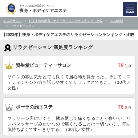
オリコン顧客満足度ランキング
痩身・ボディケアエステ
エステサロン
おすすめの痩身・ボディケアエステランキング・比較
2023年版
リラクゼーション
【2023年】痩身・ボディケアエステのリラクゼーションランキング・比較
リラクゼーション 満足度ランキング
資生堂ビューティーサロン
78
.1
点
サロンの雰囲気がとても良くて居心地が良かった。そしてエス
テティシャンの方も話しやすくてリラックスできた。（10代／
女性）
ポーラの顔エステ
76
.0
点
マッサージ店にいくと、揉み返しで痛くなることが多いが、リ
ンパマッサージみたいなので痛くなることは一切ないし、毎回
気持ちよくてすっきりする。（30代／女性）