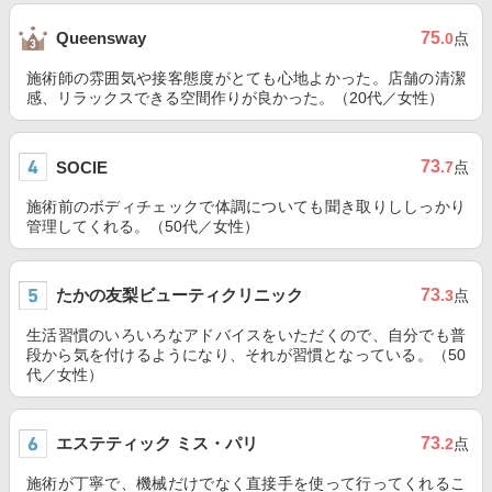
75
Queensway
.0
点
施術師の雰囲気や接客態度がとても心地よかった。店舗の清潔
感、リラックスできる空間作りが良かった。（20代／女性）
73
SOCIE
.7
点
施術前のボディチェックで体調についても聞き取りししっかり
管理してくれる。（50代／女性）
たかの友梨ビューティクリニック
73
.3
点
生活習慣のいろいろなアドバイスをいただくので、自分でも普
段から気を付けるようになり、それが習慣となっている。（50
代／女性）
エステティック ミス・パリ
73
.2
点
施術が丁寧で、機械だけでなく直接手を使って行ってくれるこ