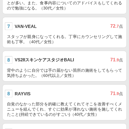
とが多い。また、食事内容についてのアドバイスもしてくれる
ので勉強になる。（30代／女性）
72
VAN-VEAL
.7
点
スタッフが親身になってくれる。丁寧にカウンセリングして施
術も丁寧。（40代／女性）
VS28スキンケアスタジオBALI
71
.9
点
背中のように自分では手の届かない箇所の施術をしてもらって
気持ちよかった。（60代以上／女性）
71
RAYVIS
.9
点
自覚のなかった部分を的確に教えてくれてそこを改善すべくメ
ニューを組んでくれ、すぐに効果が薄れない施術を施してくれ
たこと(持続できているのがすごい)（40代／女性）