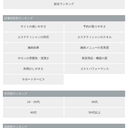
総合ランキング
評価項目別ランキング
サイトの使いやすさ
予約の取りやすさ
エステティシャンの対応
エステティシャンのスキル
施術効果
施術メニューの充実度
サロンの雰囲気・清潔さ
美容用品・機器の質
利用のしやすさ
コストパフォーマンス
サポートサービス
年代別ランキング
10・20代
30代
40代
50代以上
目的別ランキング