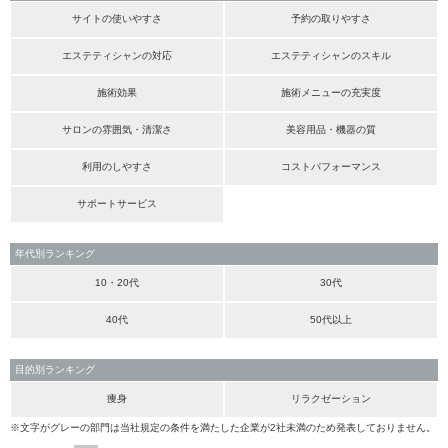
サイトの使いやすさ
予約の取りやすさ
エステティシャンの対応
エステティシャンのスキル
施術効果
施術メニューの充実度
サロンの雰囲気・清潔さ
美容用品・機器の質
利用のしやすさ
コストパフォーマンス
サポートサービス
年代別ランキング
10・20代
30代
40代
50代以上
目的別ランキング
痩身
リラクゼーション
※文字がグレーの部門は当社規定の条件を満たした企業が2社未満のため発表しておりません。