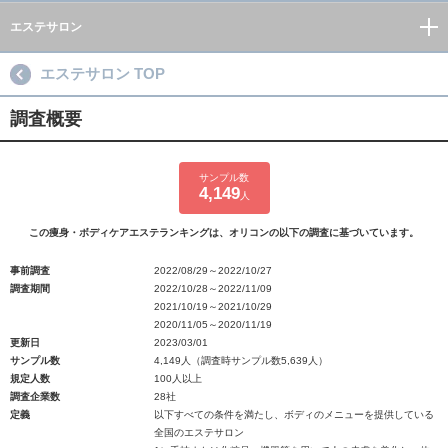
エステサロン
エステサロン TOP
調査概要
サンプル数
4,149
人
この痩身・ボディケアエステランキングは、オリコンの以下の調査に基づいています。
事前調査
2022/08/29～2022/10/27
調査期間
2022/10/28～2022/11/09
2021/10/19～2021/10/29
2020/11/05～2020/11/19
更新日
2023/03/01
サンプル数
4,149人（調査時サンプル数5,639人）
規定人数
100人以上
調査企業数
28社
定義
以下すべての条件を満たし、ボディのメニューを提供している
全国のエステサロン