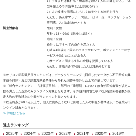
1）手技または化粧品・機器等を用いて人の皮膚を美化し、体
型を整える等の指導または施術を行う
2）人の皮膚を清潔にしもしくは美化する施術を行う
ただし、あん摩マッサージ指圧、はり、灸、リラクゼーション
専門店、スパは対象外とする
調査対象者
性別：女性
年齢：18～69歳（高校生は除く）
地域：全国
条件：以下すべての条件を満たす人
1)過去4年以内に国内のエステサロンで、ボディメニューのサ
ービスを受けたことがある人
2)サービスに関する支払い金額を把握している人
ただし、体験のみで利用した人は対象外とする
※オリコン顧客満足度ランキングは、データクリーニング（回収したデータから不正回答や異
常値を排除）および調査対象者条件から外れた回答を除外した上で作成しています。
※「総合ランキング」、「評価項目別」、部門の「業態別」においては有効回答者数が規定人
数を満たした企業のみランクイン対象となります。その他の部門においては有効回答者数が規
定人数の半数以上の企業がランクイン対象となります。
※総合得点が60.0点以上で、他人に薦めたくないと回答した人の割合が基準値以下の企業がラ
ンクイン対象となります。
≫ 詳細はこちら
過去ランキング
2025年
2024年
2023年
2022年
2021年
2020年
2019年