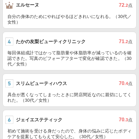
エルセーヌ
72
.2
点
自分の身体のためにやればやるほどきれいになれる。（30代／
女性）
たかの友梨ビューティクリニック
71
.2
点
毎回体組成計ではかって脂肪量や体脂肪率が減っているのを確
認できた。写真のビフォーアフターで変化が確認できた。（30
代／女性）
スリムビューティハウス
70
.4
点
具合が悪くなってしまったときに閉店間近なのに親切にしてく
れた。（30代／女性）
ジェイエステティック
70
.3
点
初めて施術を受ける身だったので、身体の悩みに応じたボディ
ケアを提案してもらえて安心した。（30代／女性）