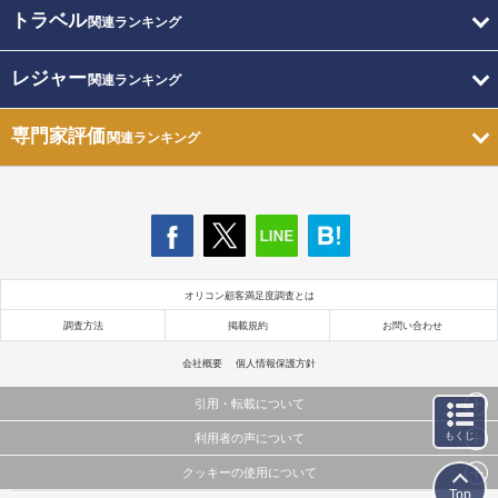
トラベル
関連ランキング
レジャー
関連ランキング
専門家評価
関連ランキング
オリコン顧客満足度調査とは
調査方法
掲載規約
お問い合わせ
会社概要
個人情報保護方針
引用・転載について
もくじ
利用者の声について
当サイトで公開されている情報（文字、写真、イラスト、画像データ等）及びこれらの配置・
編集および構造などについての著作権は株式会社oricon MEに帰属しております。
クッキーの使用について
当サイトに掲載している内容はすべてサービスの利用者が提出された見解・感想です。
これらの情報を権利者の許可なく無断転載・複製などの二次利用を行うことは固く禁じており
Top
弊社が内容について正確性を含め一切保証するものではありません。